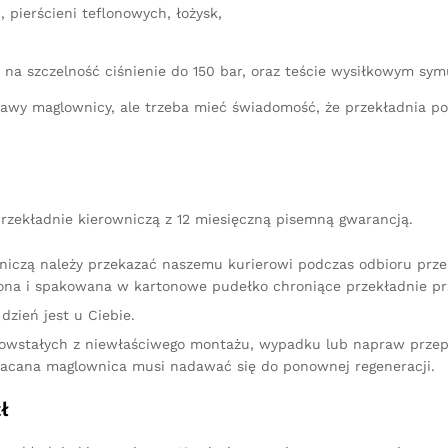
 pierścieni teflonowych, łożysk,
 na szczelność ciśnienie do 150 bar, oraz teście wysiłkowym sy
aprawy maglownicy, ale trzeba mieć świadomość, że przekładnia 
rzekładnie kierowniczą z 12 miesięczną pisemną gwarancją.
niczą należy przekazać naszemu kurierowi podczas odbioru przes
na i spakowana w kartonowe pudełko chroniące przekładnie pr
dzień jest u Ciebie.
owstałych z niewłaściwego montażu, wypadku lub napraw przep
racana maglownica musi nadawać się do ponownej regeneracji.
ł