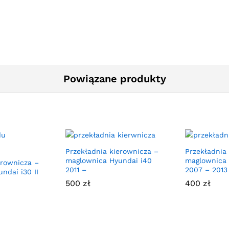
Powiązane produkty
Przekładnia kierownicza –
Przekładnia
maglownica Hyundai i40
maglownica 
erownicza –
2011 –
2007 – 2013
ndai i30 II
500
zł
400
zł