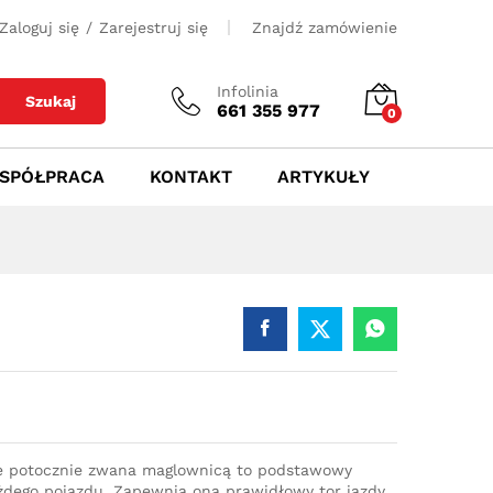
400
zł
Dodaj do koszyka
Zaloguj się
/
Zarejestruj się
Znajdź zamówienie
Infolinia
Szukaj
661 355 977
0
SPÓŁPRACA
KONTAKT
ARTYKUŁY
e potocznie zwana maglownicą to podstawowy
dego pojazdu. Zapewnia ona prawidłowy tor jazdy,