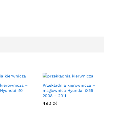
 kierownicza –
Przekładnia kierownicza –
Hyundai i10
maglownica Hyundai iX55
2008 – 2011
490
zł