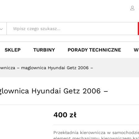
aglownica Hyundai Getz 2006 -
 (0)
SKLEP
TURBINY
PORADY TECHNICZNE
W
rownicza – maglownica Hyundai Getz 2006 –
glownica Hyundai Getz 2006 –
400
zł
Przekładnia kierownicza w samochodzi
element mechanizmu kierowniczego każ