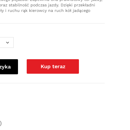
az stabilność podczas jazdy. Dzięki przekładni
iły i ruchu rąk kierowcy na ruch kół jadącego
Kup teraz
zyka
)