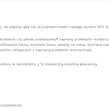
ej, na własną rękę lub za pośrednictwem naszego kuriera DPD 
określenie czy zakres podstawowy
*
naprawy przekładni wystarczy 
lifowanie listwy, wymiana listwy zębatej na nową, wymiana ro
osztów związanych z naprawą przekładni kierowniczej.
podany w zamówieniu z 12 miesięczną pisemną gwarancją.
rozdzielacza)