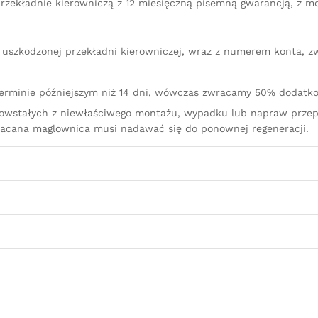
rzekładnie kierowniczą z 12 miesięczną pisemną gwarancją, z m
iu uszkodzonej przekładni kierowniczej, wraz z numerem konta, 
terminie późniejszym niż 14 dni, wówczas zwracamy 50% dodatko
owstałych z niewłaściwego montażu, wypadku lub napraw przep
racana maglownica musi nadawać się do ponownej regeneracji.