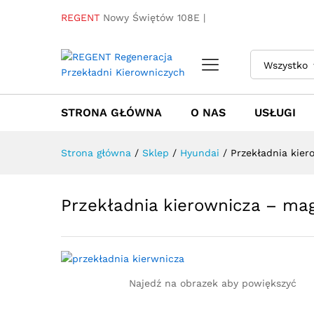
Przekładnia kierownicza - m
REGENT
Nowy Świętów 108E |
Towar / Usługa
Specyfikacja
Opinie
Wszystko
STRONA GŁÓWNA
O NAS
USŁUGI
Strona główna
/
Sklep
/
Hyundai
/
Przekładnia kie
Przekładnia kierownicza – ma
Najedź na obrazek aby powiększyć