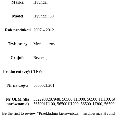
Marka
Hyundai
Model
Hyundai i30
Rok produkcji
2007 – 2012
Tryb pracy
Mechaniczny
Czujnik
Bez czujnika
Producent części
TRW
Nr na części
565002L201
Nr OEM (dla
3322938287948, 56500-1H000, 56500-1H100, 5
porównania)
565001H100, 565001H200, 565001H300, 56500
Be the first to review “Przekładnia kierownicza – maglownica Hyund