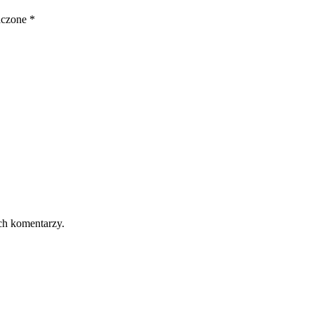
aczone
*
ch komentarzy.