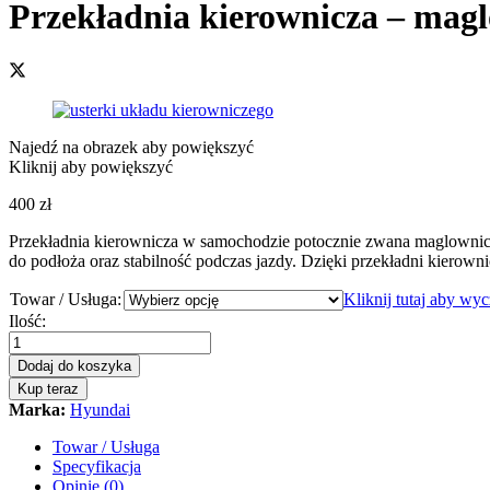
Przekładnia kierownicza – magl
Najedź na obrazek aby powiększyć
Kliknij aby powiększyć
400
zł
Przekładnia kierownicza w samochodzie potocznie zwana maglownic
do podłoża oraz stabilność podczas jazdy. Dzięki przekładni kierowni
Towar / Usługa:
Kliknij tutaj aby wy
Przekładnia
Ilość:
kierownicza
-
Dodaj do koszyka
maglownica
Kup teraz
Hyundai
Marka:
Hyundai
i30
2007
Towar / Usługa
-
Specyfikacja
2012
Opinie (0)