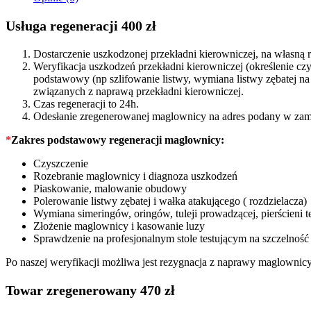
quantity
Usługa regeneracji 400 zł
Dostarczenie uszkodzonej przekładni kierowniczej, na własn
Weryfikacja uszkodzeń przekładni kierowniczej (określenie c
podstawowy (np szlifowanie listwy, wymiana listwy zębatej 
związanych z naprawą przekładni kierowniczej.
Czas regeneracji to 24h.
Odesłanie zregenerowanej maglownicy na adres podany w zam
*
Zakres podstawowy regeneracji maglownicy:
Czyszczenie
Rozebranie maglownicy i diagnoza uszkodzeń
Piaskowanie, malowanie obudowy
Polerowanie listwy zębatej i wałka atakującego ( rozdzielacza)
Wymiana simeringów, oringów, tuleji prowadzącej, pierścieni t
Złożenie maglownicy i kasowanie luzy
Sprawdzenie na profesjonalnym stole testującym na szczelność
Po naszej weryfikacji możliwa jest rezygnacja z naprawy maglownic
Towar zregenerowany 470 zł