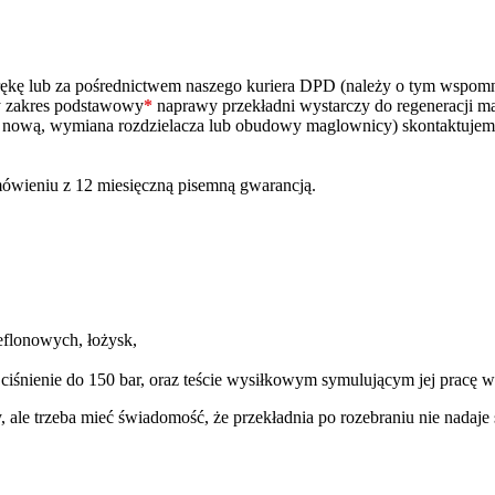
ą rękę lub za pośrednictwem naszego kuriera DPD (należy o tym wspo
zy zakres podstawowy
*
naprawy przekładni wystarczy do regeneracji m
na nową, wymiana rozdzielacza lub obudowy maglownicy) skontaktujem
ówieniu z 12 miesięczną pisemną gwarancją.
eflonowych, łożysk,
 ciśnienie do 150 bar, oraz teście wysiłkowym symulującym jej pracę
y, ale trzeba mieć świadomość, że przekładnia po rozebraniu nie nada