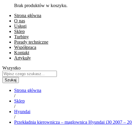
Brak produktów w koszyku.
Strona główna
O nas
Usługi
Sklep
Turbiny
Porady techniczne
Współpraca
Kontakt
Artykuły
Wszystko
Szukaj
Strona główna
/
Sklep
/
Hyundai
/
Przekładnia kierownicza – maglownica Hyundai i30 2007 – 2