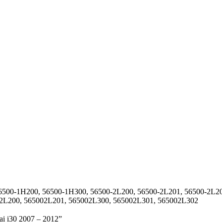
6500-1H200, 56500-1H300, 56500-2L200, 56500-2L201, 56500-2L20
2L200, 565002L201, 565002L300, 565002L301, 565002L302
ai i30 2007 – 2012”