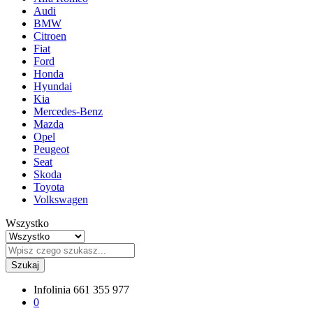
Audi
BMW
Citroen
Fiat
Ford
Honda
Hyundai
Kia
Mercedes-Benz
Mazda
Opel
Peugeot
Seat
Skoda
Toyota
Volkswagen
Wszystko
Szukaj
Infolinia
661 355 977
0