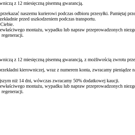
wniczą z 12 miesięczną pisemną gwarancją.
 przekazać naszemu kurierowi podczas odbioru przesyłki. Pamiętaj p
ekładnie przed uszkodzeniem podczas transportu.
 Ciebie.
iewłaściwego montażu, wypadku lub napraw przeprowadzonych niezgodn
regeneracji.
wniczą z 12 miesięczną pisemną gwarancją, z możliwością zwrotu prze
 przekładni kierowniczej, wraz z numerem konta, zwracamy pieniądze 
iejszym niż 14 dni, wówczas zwracamy 50% dodatkowej kaucji.
iewłaściwego montażu, wypadku lub napraw przeprowadzonych niezgodn
regeneracji.