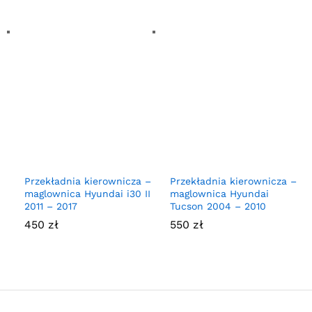
Przekładnia kierownicza –
Przekładnia kierownicza –
maglownica Hyundai i30 II
maglownica Hyundai
2011 – 2017
Tucson 2004 – 2010
450
zł
550
zł