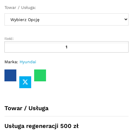
Towar / Usługa:
Ilość:
Przekładnia
kierownicza
-
maglownica
Marka:
Hyundai
Hyundai
i40
2011
-
quantity
Towar / Usługa
Usługa regeneracji 500 zł