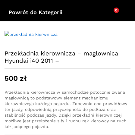
0
Powrót do
Kategorii
Przekładnia kierownicza – maglownica
Hyundai i40 2011 –
500
zł
Przekładnia kierownicza w samochodzie potocznie zwana
maglownicą to podstawowy element mechanizmu
kierowniczego każdego pojazdu. Zapewnia ona prawidłowy
tor jazdy, odpowiednią przyczepność do podłoża oraz
stabilność podczas jazdy. Dzięki przekładni kierowniczej
możliwe jest przełożenie siły i ruchu rąk kierowcy na ruch
kół jadącego pojazdu.