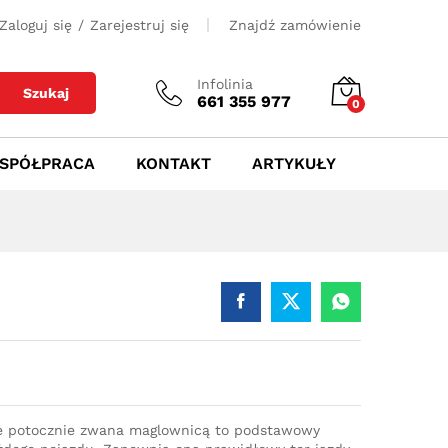
400
zł
Dodaj do koszyka
Zaloguj się
/
Zarejestruj się
Znajdź zamówienie
Infolinia
Szukaj
661 355 977
0
SPÓŁPRACA
KONTAKT
ARTYKUŁY
e potocznie zwana maglownicą to podstawowy