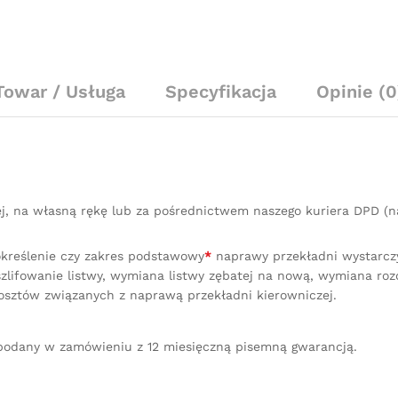
Towar / Usługa
Specyfikacja
Opinie (0
ej, na własną rękę lub za pośrednictwem naszego kuriera DPD 
określenie czy zakres podstawowy
*
naprawy przekładni wystarczy 
lifowanie listwy, wymiana listwy zębatej na nową, wymiana ro
osztów związanych z naprawą przekładni kierowniczej.
podany w zamówieniu z 12 miesięczną pisemną gwarancją.