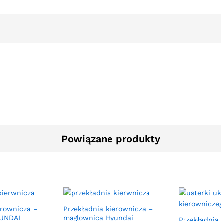
Powiązane produkty
erownicza –
Przekładnia kierownicza –
YUNDAI
maglownica Hyundai
Przekładnia