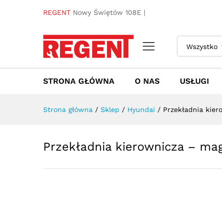
Przekładnia kierownicza - m
REGENT
Nowy Świętów 108E |
Towar / Usługa
Specyfikacja
Opinie
Wszystko
STRONA GŁÓWNA
O NAS
USŁUGI
Strona główna
/
Sklep
/
Hyundai
/
Przekładnia kier
Przekładnia kierownicza – ma