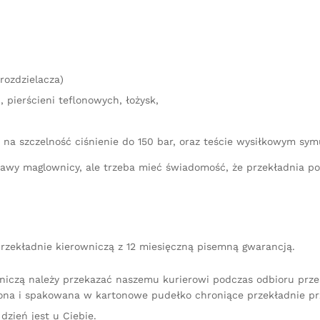
rozdzielacza)
 pierścieni teflonowych, łożysk,
 na szczelność ciśnienie do 150 bar, oraz teście wysiłkowym sy
aprawy maglownicy, ale trzeba mieć świadomość, że przekładnia 
rzekładnie kierowniczą z 12 miesięczną pisemną gwarancją.
niczą należy przekazać naszemu kurierowi podczas odbioru przes
na i spakowana w kartonowe pudełko chroniące przekładnie pr
dzień jest u Ciebie.