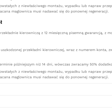
owstałych z niewłaściwego montażu, wypadku lub napraw przep
racana maglownica musi nadawać się do ponownej regeneracji.
ł
rzekładnie kierowniczą z 12 miesięczną pisemną gwarancją, z m
iu uszkodzonej przekładni kierowniczej, wraz z numerem konta, 
terminie późniejszym niż 14 dni, wówczas zwracamy 50% dodatko
owstałych z niewłaściwego montażu, wypadku lub napraw przep
racana maglownica musi nadawać się do ponownej regeneracji.