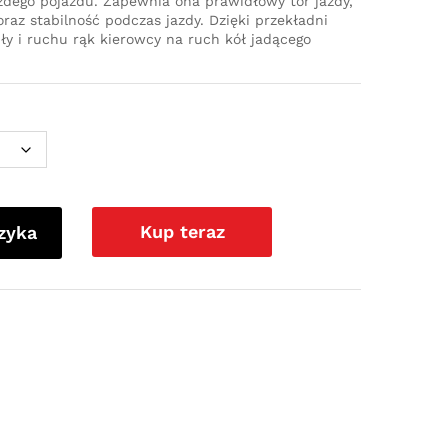
dego pojazdu. Zapewnia ona prawidłowy tor jazdy,
az stabilność podczas jazdy. Dzięki przekładni
iły i ruchu rąk kierowcy na ruch kół jadącego
Kup teraz
zyka