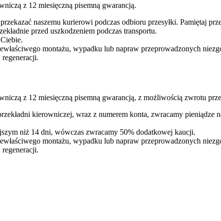
wniczą z 12 miesięczną pisemną gwarancją.
 przekazać naszemu kurierowi podczas odbioru przesyłki. Pamiętaj p
ekładnie przed uszkodzeniem podczas transportu.
 Ciebie.
iewłaściwego montażu, wypadku lub napraw przeprowadzonych niezgodn
regeneracji.
wniczą z 12 miesięczną pisemną gwarancją, z możliwością zwrotu prze
 przekładni kierowniczej, wraz z numerem konta, zwracamy pieniądze 
iejszym niż 14 dni, wówczas zwracamy 50% dodatkowej kaucji.
iewłaściwego montażu, wypadku lub napraw przeprowadzonych niezgodn
regeneracji.