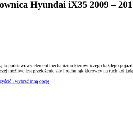
lownica Hyundai iX35 2009 – 201
ą to podstawowy element mechanizmu kierowniczego każdego pojazdu
czej możliwe jest przełożenie siły i ruchu rąk kierowcy na ruch kół jad
czyścić i wybrać inną opcję