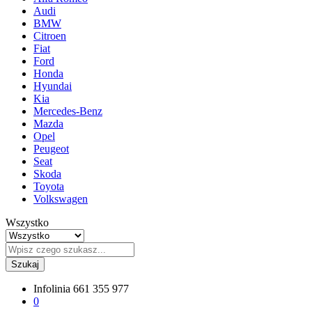
Audi
BMW
Citroen
Fiat
Ford
Honda
Hyundai
Kia
Mercedes-Benz
Mazda
Opel
Peugeot
Seat
Skoda
Toyota
Volkswagen
Wszystko
Szukaj
Infolinia
661 355 977
0