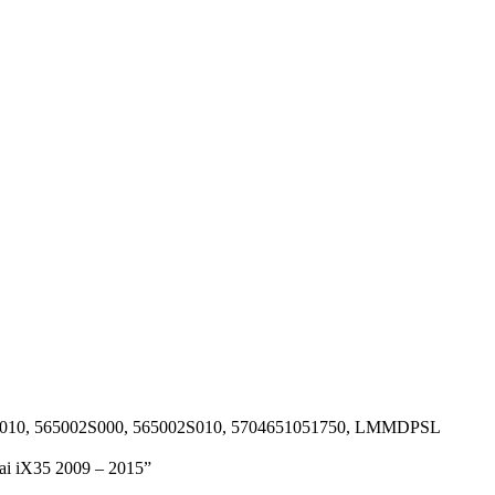
2S010, 565002S000, 565002S010, 5704651051750, LMMDPSL
dai iX35 2009 – 2015”