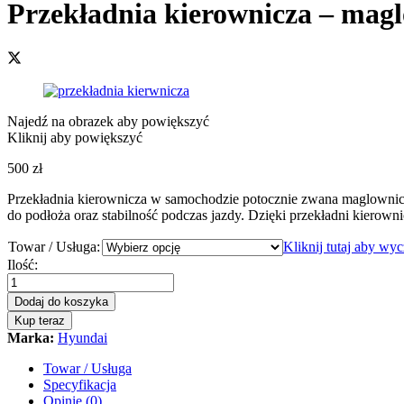
Przekładnia kierownicza – mag
Najedź na obrazek aby powiększyć
Kliknij aby powiększyć
500
zł
Przekładnia kierownicza w samochodzie potocznie zwana maglownic
do podłoża oraz stabilność podczas jazdy. Dzięki przekładni kierowni
Towar / Usługa:
Kliknij tutaj aby wy
Przekładnia
Ilość:
kierownicza
-
Dodaj do koszyka
maglownica
Kup teraz
Hyundai
Marka:
Hyundai
iX35
2009
Towar / Usługa
-
Specyfikacja
2015
Opinie (0)