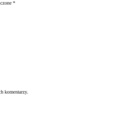
aczone
*
ch komentarzy.