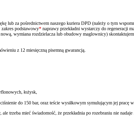
ą rękę lub za pośrednictwem naszego kuriera DPD (należy o tym wspo
zy zakres podstawowy
*
naprawy przekładni wystarczy do regeneracji m
na nową, wymiana rozdzielacza lub obudowy maglownicy) skontaktujem
ówieniu z 12 miesięczną pisemną gwarancją.
eflonowych, łożysk,
 ciśnienie do 150 bar, oraz teście wysiłkowym symulującym jej pracę
y, ale trzeba mieć świadomość, że przekładnia po rozebraniu nie nada