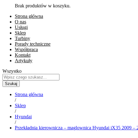
Brak produktów w koszyku.
Strona główna
O nas
Usługi
Sklep
Turbiny
Porady techniczne
Współpraca
Kontakt
Artykuły
Wszystko
Szukaj
Strona główna
/
Sklep
/
Hyundai
/
Przekładnia kierownicza – maglownica Hyundai iX35 2009 – 