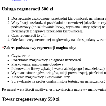
quantity
Usługa regeneracji 500 zł
Dostarczenie uszkodzonej przekładni kierowniczej, na własn
Weryfikacja uszkodzeń przekładni kierowniczej (określenie c
podstawowy (np szlifowanie listwy, wymiana listwy zębatej 
związanych z naprawą przekładni kierowniczej.
Czas regeneracji to 24h.
Odesłanie zregenerowanej maglownicy na adres podany w zam
*
Zakres podstawowy regeneracji maglownicy:
Czyszczenie
Rozebranie maglownicy i diagnoza uszkodzeń
Piaskowanie, malowanie obudowy
Polerowanie listwy zębatej i wałka atakującego ( rozdzielacza)
Wymiana simeringów, oringów, tuleji prowadzącej, pierścieni t
Złożenie maglownicy i kasowanie luzy
Sprawdzenie na profesjonalnym stole testującym na szczelność
Po naszej weryfikacji możliwa jest rezygnacja z naprawy maglownic
Towar zregenerowany 550 zł