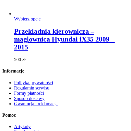
Ten
Wybierz opcje
produkt
ma
Przekładnia kierownicza –
wiele
maglownica Hyundai iX35 2009 –
wariantów.
Opcje
2015
można
wybrać
500
zł
na
stronie
Informacje
produktu
Polityka prywatności
Regulamin serwisu
Formy płatności
Sposób dostawy
Gwarancja i reklamacja
Pomoc
Artykuły