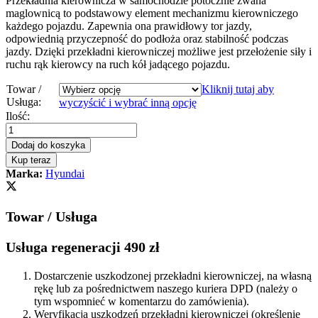
Przekładnia kierownicza w samochodzie potocznie zwana
maglownicą to podstawowy element mechanizmu kierowniczego
każdego pojazdu. Zapewnia ona prawidłowy tor jazdy,
odpowiednią przyczepność do podłoża oraz stabilność podczas
jazdy. Dzięki przekładni kierowniczej możliwe jest przełożenie siły i
ruchu rąk kierowcy na ruch kół jadącego pojazdu.
Towar /
Kliknij tutaj aby
Usługa:
wyczyścić i wybrać inną opcję
Przekładnia
Ilość:
kierownicza
-
Dodaj do koszyka
maglownica
Kup teraz
Hyundai
Marka:
Hyundai
iX55
2008
-
Towar / Usługa
2011
quantity
Usługa regeneracji 490 zł
Dostarczenie uszkodzonej przekładni kierowniczej, na własną
rękę lub za pośrednictwem naszego kuriera DPD (należy o
tym wspomnieć w komentarzu do zamówienia).
Weryfikacja uszkodzeń przekładni kierowniczej (określenie