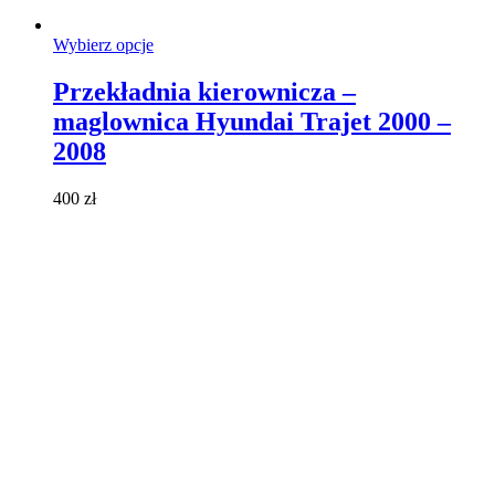
Ten
Wybierz opcje
produkt
ma
Przekładnia kierownicza –
wiele
maglownica Hyundai Trajet 2000 –
wariantów.
Opcje
2008
można
wybrać
400
zł
na
stronie
produktu