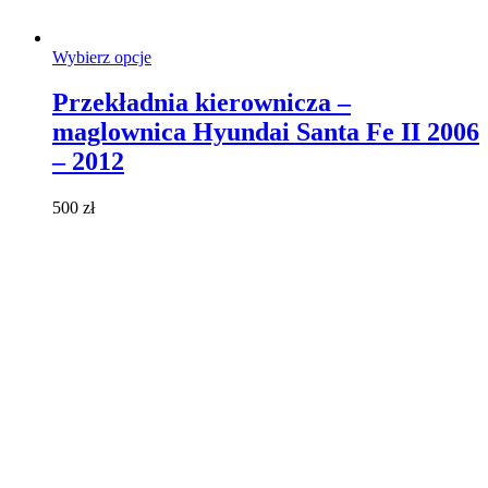
Ten
Wybierz opcje
produkt
ma
Przekładnia kierownicza –
wiele
maglownica Hyundai Santa Fe II 2006
wariantów.
Opcje
– 2012
można
wybrać
500
zł
na
stronie
produktu