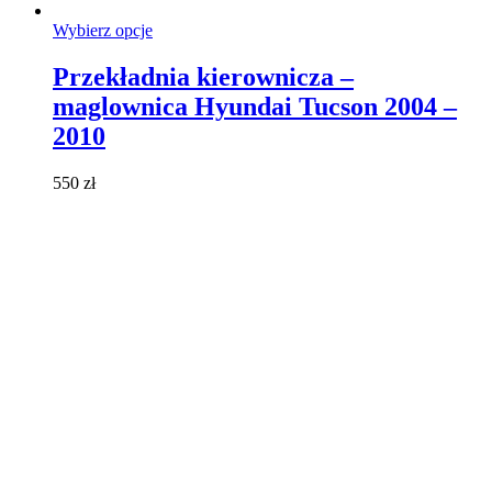
Ten
Wybierz opcje
produkt
ma
Przekładnia kierownicza –
wiele
maglownica Hyundai Tucson 2004 –
wariantów.
Opcje
2010
można
wybrać
550
zł
na
stronie
produktu