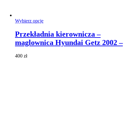
Ten
Wybierz opcje
produkt
ma
Przekładnia kierownicza –
wiele
maglownica Hyundai Getz 2002 –
wariantów.
Opcje
można
400
zł
wybrać
na
stronie
produktu