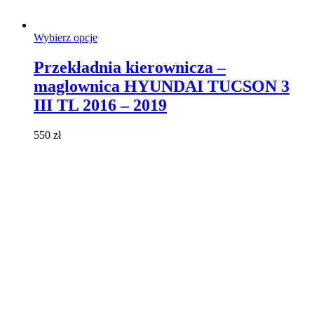
Ten
Wybierz opcje
produkt
ma
Przekładnia kierownicza –
wiele
maglownica HYUNDAI TUCSON 3
wariantów.
Opcje
III TL 2016 – 2019
można
wybrać
550
zł
na
stronie
produktu