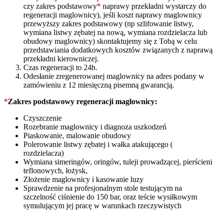
czy zakres podstawowy
*
naprawy przekładni wystarczy do
regeneracji maglownicy), jeśli koszt naprawy maglownicy
przewyższy zakres podstawowy (np szlifowanie listwy,
wymiana listwy zębatej na nową, wymiana rozdzielacza lub
obudowy maglownicy) skontaktujemy się z Tobą w celu
przedstawiania dodatkowych kosztów związanych z naprawą
przekładni kierowniczej.
Czas regeneracji to 24h.
Odesłanie zregenerowanej maglownicy na adres podany w
zamówieniu z 12 miesięczną pisemną gwarancją.
*
Zakres podstawowy regeneracji maglownicy:
Czyszczenie
Rozebranie maglownicy i diagnoza uszkodzeń
Piaskowanie, malowanie obudowy
Polerowanie listwy zębatej i wałka atakującego (
rozdzielacza)
Wymiana simeringów, oringów, tuleji prowadzącej, pierścieni
teflonowych, łożysk,
Złożenie maglownicy i kasowanie luzy
Sprawdzenie na profesjonalnym stole testującym na
szczelność ciśnienie do 150 bar, oraz teście wysiłkowym
symulującym jej pracę w warunkach rzeczywistych