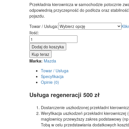
Przekładnia kierownicza w samochodzie potocznie zw
odpowiednią przyczepność do podłoża oraz stabilność p
pojazdu.
Towar / Usługa:
Klik
Przekładnia
Ilość:
kierownicza
-
Dodaj do koszyka
maglownica
Kup teraz
Mazda
Marka:
Mazda
2
2003
Towar / Usługa
-
Specyfikacja
2007
Opinie (0)
quantity
Usługa regeneracji 500 zł
Dostarczenie uszkodzonej przekładni kierownic
Weryfikacja uszkodzeń przekładni kierowniczej 
maglownicy przewyższy zakres podstawowy (np s
Tobą w celu przedstawiania dodatkowych kosztó