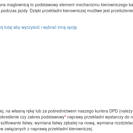
ana maglownicą to podstawowy element mechanizmu kierowniczego każ
odczas jazdy. Dzięki przekładni kierowniczej możliwe jest przełożenie 
nij tutaj aby wyczyścić i wybrać inną opcję
zej, na własną rękę lub za pośrednictwem naszego kuriera DPD (nale
(określenie czy zakres podstawowy
*
naprawy przekładni wystarczy do re
zlifowanie listwy, wymiana listwy zębatej na nową, wymiana rozdziela
w związanych z naprawą przekładni kierowniczej.