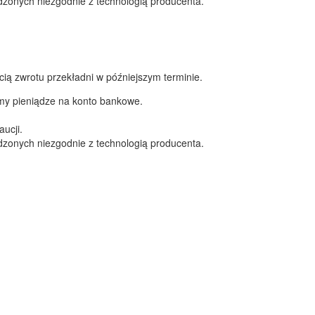
zonych niezgodnie z technologią producenta.
ią zwrotu przekładni w późniejszym terminie.
amy pieniądze na konto bankowe.
ucji.
zonych niezgodnie z technologią producenta.