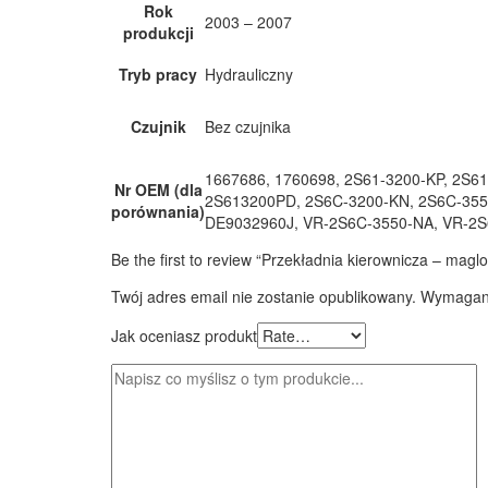
Rok
2003 – 2007
produkcji
Tryb pracy
Hydrauliczny
Czujnik
Bez czujnika
1667686, 1760698, 2S61-3200-KP, 2S6
Nr OEM (dla
2S613200PD, 2S6C-3200-KN, 2S6C-355
porównania)
DE9032960J, VR-2S6C-3550-NA, VR-2
Be the first to review “Przekładnia kierownicza – ma
Twój adres email nie zostanie opublikowany.
Wymagane
Jak oceniasz produkt