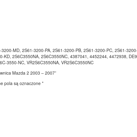
1-3200-MD, 2S61-3200-PA, 2S61-3200-PB, 2S61-3200-PC, 2S61-320
0-KD, 2S6C3550NA, 2S6C3550NC, 4387041, 4452244, 4472938, DE9
S6C-3550-NC, VR2S6C3550NA, VR2S6C3550NC
glownica Mazda 2 2003 – 2007”
 pola są oznaczone
*