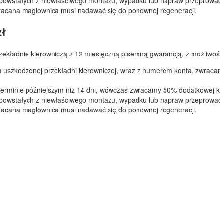
powstałych z niewłaściwego montażu, wypadku lub napraw przeprowad
racana maglownica musi nadawać się do ponownej regeneracji.
zł
ekładnie kierowniczą z 12 miesięczną pisemną gwarancją, z możliwośc
iu uszkodzonej przekładni kierowniczej, wraz z numerem konta, zwrac
 terminie późniejszym niż 14 dni, wówczas zwracamy 50% dodatkowej ka
powstałych z niewłaściwego montażu, wypadku lub napraw przeprowad
racana maglownica musi nadawać się do ponownej regeneracji.