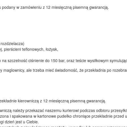
s podany w zamówieniu z 12 miesięczną pisemną gwarancją.
 rozdzielacza)
, pierścieni teflonowych, łożysk,
 na szczelność ciśnienie do 150 bar, oraz teście wysiłkowym symulują
awy maglownicy, ale trzeba mieć świadomość, że przekładnia po rozeb
zekładnie kierowniczą z 12 miesięczną pisemną gwarancją.
wniczą należy przekazać naszemu kurierowi podczas odbioru przesyłki
ona i spakowana w kartonowe pudełko chroniące przekładnie przed u
i dzień jest u Ciebie.