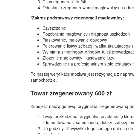
Czas regeneracji to 24h.
Odesłanie zregenerowanej maglownicy na adre
*
Zakres podstawowy regeneracji maglownicy:
Czyszczenie
Rozebranie maglownicy i diagnoza uszkodzeń
Piaskowanie, malowanie obudowy
Polerowanie listwy zębatej i wałka atakującego (
Wymiana simeringów, oringów, tuleji prowadzącej
Złożenie maglownicy i kasowanie luzy
Sprawdzenie na profesjonalnym stole testującym
Po naszej weryfikacji możliwa jest rezygnacja z napr
samochodzie.
Towar zregenerowany 600 zł
Kupujesz naszą gotową, oryginalną zregenerowaną pr
Twoją uszkodzoną, oryginalną przekładnię kiero
zdemontowana z samochodu, dobrze zabezpiecz
Do godziny 15 wysyłka tego samego dnia na drug