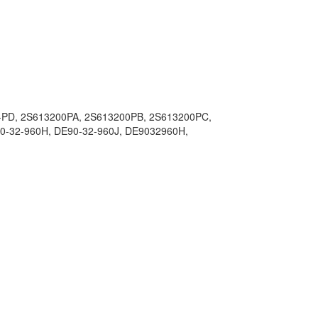
0-PD, 2S613200PA, 2S613200PB, 2S613200PC,
0-32-960H, DE90-32-960J, DE9032960H,