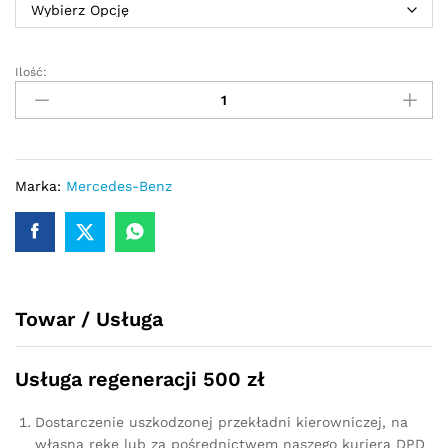
Ilość:
Przekładnia
kierownicza
-
maglownica
Mercedes
CLS
Marka:
Mercedes-Benz
W219
2002
-
2011
quantity
Towar / Usługa
Usługa regeneracji 500 zł
Dostarczenie uszkodzonej przekładni kierowniczej, na
własną rękę lub za pośrednictwem naszego kuriera DPD