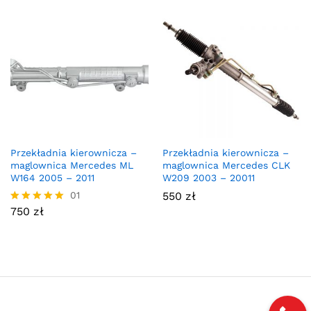
Przekładnia kierownicza –
Przekładnia kierownicza –
maglownica Mercedes ML
maglownica Mercedes CLK
W164 2005 – 2011
W209 2003 – 20011
01
550
zł
750
zł
Oceniono
5.00
na 5