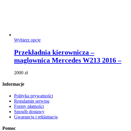
Ten
Wybierz opcje
produkt
ma
Przekładnia kierownicza –
wiele
maglownica Mercedes W213 2016 –
wariantów.
Opcje
można
2000
zł
wybrać
na
Informacje
stronie
produktu
Polityka prywatności
Regulamin serwisu
Formy płatności
Sposób dostawy
Gwarancja i reklamacja
Pomoc