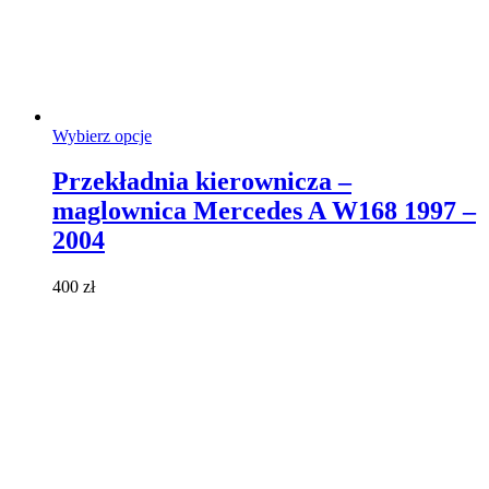
Ten
Wybierz opcje
produkt
ma
Przekładnia kierownicza –
wiele
maglownica Mercedes A W168 1997 –
wariantów.
Opcje
2004
można
wybrać
400
zł
na
stronie
produktu