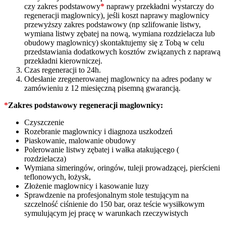
czy zakres podstawowy
*
naprawy przekładni wystarczy do
regeneracji maglownicy), jeśli koszt naprawy maglownicy
przewyższy zakres podstawowy (np szlifowanie listwy,
wymiana listwy zębatej na nową, wymiana rozdzielacza lub
obudowy maglownicy) skontaktujemy się z Tobą w celu
przedstawiania dodatkowych kosztów związanych z naprawą
przekładni kierowniczej.
Czas regeneracji to 24h.
Odesłanie zregenerowanej maglownicy na adres podany w
zamówieniu z 12 miesięczną pisemną gwarancją.
*
Zakres podstawowy regeneracji maglownicy:
Czyszczenie
Rozebranie maglownicy i diagnoza uszkodzeń
Piaskowanie, malowanie obudowy
Polerowanie listwy zębatej i wałka atakującego (
rozdzielacza)
Wymiana simeringów, oringów, tuleji prowadzącej, pierścieni
teflonowych, łożysk,
Złożenie maglownicy i kasowanie luzy
Sprawdzenie na profesjonalnym stole testującym na
szczelność ciśnienie do 150 bar, oraz teście wysiłkowym
symulującym jej pracę w warunkach rzeczywistych