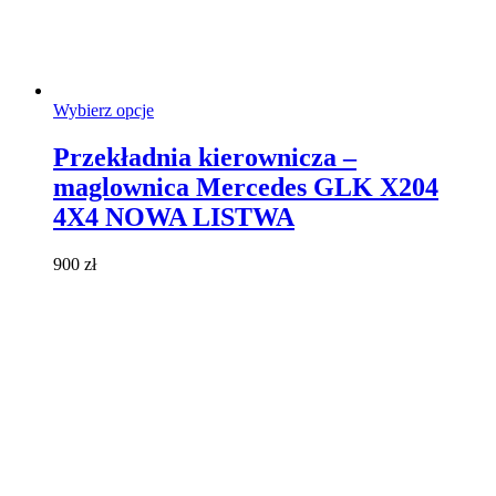
Ten
Wybierz opcje
produkt
ma
Przekładnia kierownicza –
wiele
maglownica Mercedes GLK X204
wariantów.
Opcje
4X4 NOWA LISTWA
można
wybrać
900
zł
na
stronie
produktu