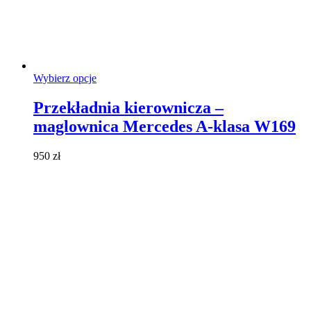
Ten
Wybierz opcje
produkt
ma
Przekładnia kierownicza –
wiele
maglownica Mercedes A-klasa W169
wariantów.
Opcje
można
950
zł
wybrać
na
stronie
produktu