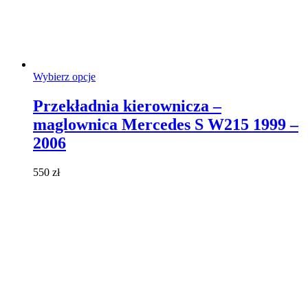
Ten
Wybierz opcje
produkt
ma
Przekładnia kierownicza –
wiele
maglownica Mercedes S W215 1999 –
wariantów.
Opcje
2006
można
wybrać
550
zł
na
stronie
produktu