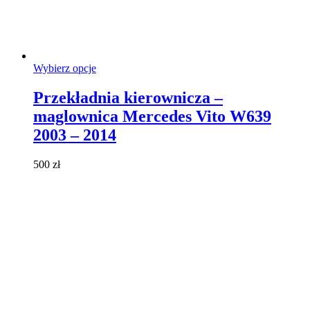
Ten
Wybierz opcje
produkt
ma
Przekładnia kierownicza –
wiele
maglownica Mercedes Vito W639
wariantów.
Opcje
2003 – 2014
można
wybrać
500
zł
na
stronie
produktu