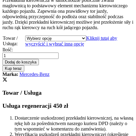
Przekładnia kierownicza w samochodzie potocznie zwana
maglownicą to podstawowy element mechanizmu kierowniczego
każdego pojazdu. Zapewnia ona prawidłowy tor jazdy,
odpowiednią przyczepność do podłoża oraz stabilność podczas
jazdy. Dzięki przekładni kierowniczej możliwe jest przełożenie siły i
ruchu rąk kierowcy na ruch kół jadącego pojazdu.
Towar /
Kliknij tutaj aby
Usługa:
wyczyścić i wybrać inną opcję
Przekładnia
Ilość:
kierownicza
-
Dodaj do koszyka
maglownica
Kup teraz
Mercedes
Marka:
Mercedes-Benz
E
W210
1996
Towar / Usługa
-
2002
quantity
Usługa regeneracji 450 zł
Dostarczenie uszkodzonej przekładni kierowniczej, na własną
rękę lub za pośrednictwem naszego kuriera DPD (należy o
tym wspomnieć w komentarzu do zamówienia).
Weryfikacja uszkodzeń przekładni kierowniczej (określenie