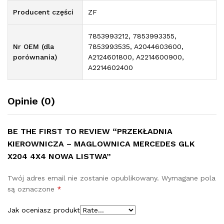
Producent części
ZF
7853993212, 7853993355,
Nr OEM (dla
7853993535, A2044603600,
porównania)
A2124601800, A2214600900,
A2214602400
Opinie (0)
BE THE FIRST TO REVIEW “PRZEKŁADNIA
KIEROWNICZA – MAGLOWNICA MERCEDES GLK
X204 4X4 NOWA LISTWA”
Twój adres email nie zostanie opublikowany.
Wymagane pola
są oznaczone
*
Jak oceniasz produkt