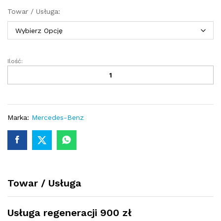
Towar / Usługa:
Ilość:
Przekładnia
kierownicza
-
maglownica
Mercedes
GLK
Marka:
Mercedes-Benz
X204
4X4
NOWA
LISTWA
quantity
Towar / Usługa
Usługa regeneracji 900 zł