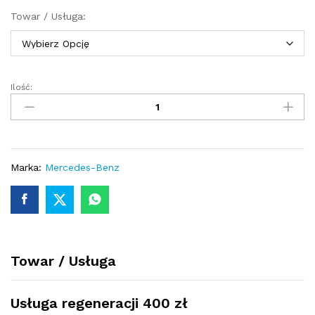
Towar / Usługa:
Ilość:
Przekładnia
kierownicza
-
maglownica
Mercedes
A
Marka:
Mercedes-Benz
W168
1997
-
2004
quantity
Towar / Usługa
Usługa regeneracji 400 zł