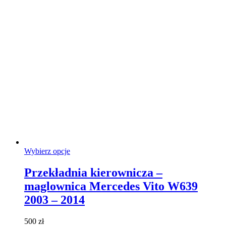
produktu
Ten
Wybierz opcje
produkt
ma
Przekładnia kierownicza –
wiele
maglownica Mercedes Vito W639
wariantów.
Opcje
2003 – 2014
można
wybrać
500
zł
na