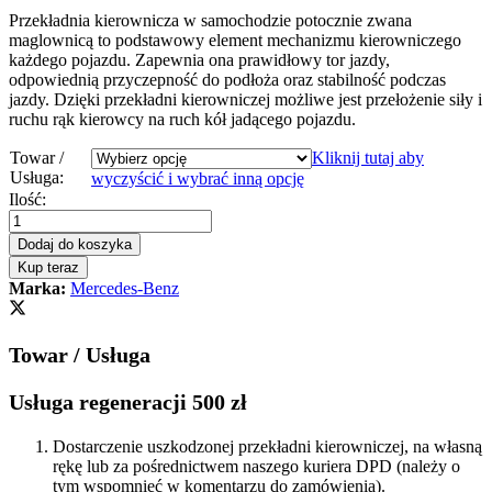
Przekładnia kierownicza w samochodzie potocznie zwana
maglownicą to podstawowy element mechanizmu kierowniczego
każdego pojazdu. Zapewnia ona prawidłowy tor jazdy,
odpowiednią przyczepność do podłoża oraz stabilność podczas
jazdy. Dzięki przekładni kierowniczej możliwe jest przełożenie siły i
ruchu rąk kierowcy na ruch kół jadącego pojazdu.
Towar /
Kliknij tutaj aby
Usługa:
wyczyścić i wybrać inną opcję
Przekładnia
Ilość:
kierownicza
-
Dodaj do koszyka
maglownica
Kup teraz
Mercedes
Marka:
Mercedes-Benz
C
W203
2000
Towar / Usługa
-
2007
quantity
Usługa regeneracji 500 zł
Dostarczenie uszkodzonej przekładni kierowniczej, na własną
rękę lub za pośrednictwem naszego kuriera DPD (należy o
tym wspomnieć w komentarzu do zamówienia).