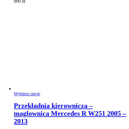
900
zł
na
stronie
produktu
Ten
Wybierz opcje
produkt
ma
Przekładnia kierownicza –
wiele
maglownica Mercedes R W251 2005 –
wariantów.
Opcje
2013
można