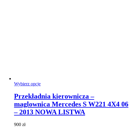
produktu
Ten
Wybierz opcje
produkt
ma
Przekładnia kierownicza –
wiele
maglownica Mercedes S W221 4X4 06
wariantów.
Opcje
– 2013 NOWA LISTWA
można
wybrać
900
zł
na
stronie