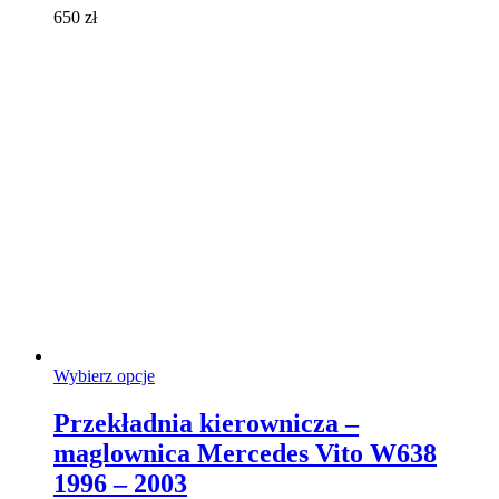
wybrać
650
zł
na
stronie
produktu
Ten
Wybierz opcje
produkt
ma
Przekładnia kierownicza –
wiele
maglownica Mercedes Vito W638
wariantów.
Opcje
1996 – 2003
można