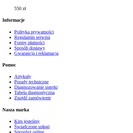
wybrać
550
zł
na
stronie
Informacje
produktu
Polityka prywatności
Regulamin serwisu
Formy płatności
Sposób dostawy
Gwarancja i reklamacja
Pomoc
Artykuły
Porady techniczne
Diagnozowanie usterki
Tabela diagnostyczna
Znajdź zamówienie
Nasza marka
Kim jesteśmy
Świadczone usługi
Sprzedaż online