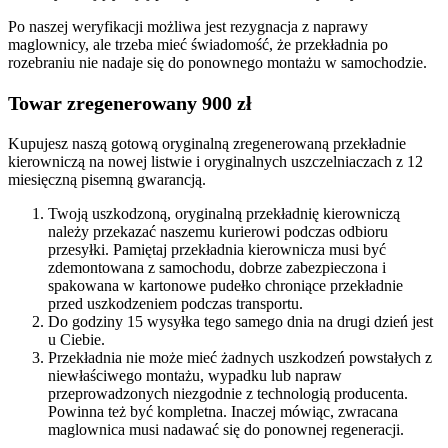
Po naszej weryfikacji możliwa jest rezygnacja z naprawy
maglownicy, ale trzeba mieć świadomość, że przekładnia po
rozebraniu nie nadaje się do ponownego montażu w samochodzie.
Towar zregenerowany 900 zł
Kupujesz naszą gotową oryginalną zregenerowaną przekładnie
kierowniczą na nowej listwie i oryginalnych uszczelniaczach z 12
miesięczną pisemną gwarancją.
Twoją uszkodzoną, oryginalną przekładnię kierowniczą
należy przekazać naszemu kurierowi podczas odbioru
przesyłki. Pamiętaj przekładnia kierownicza musi być
zdemontowana z samochodu, dobrze zabezpieczona i
spakowana w kartonowe pudełko chroniące przekładnie
przed uszkodzeniem podczas transportu.
Do godziny 15 wysyłka tego samego dnia na drugi dzień jest
u Ciebie.
Przekładnia nie może mieć żadnych uszkodzeń powstałych z
niewłaściwego montażu, wypadku lub napraw
przeprowadzonych niezgodnie z technologią producenta.
Powinna też być kompletna. Inaczej mówiąc, zwracana
maglownica musi nadawać się do ponownej regeneracji.