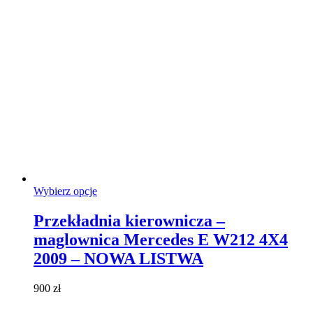
Ten
Wybierz opcje
produkt
ma
Przekładnia kierownicza –
wiele
maglownica Mercedes E W212 4X4
wariantów.
Opcje
2009 – NOWA LISTWA
można
wybrać
900
zł
na
stronie