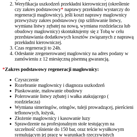
Weryfikacja uszkodzeń przekładni kierowniczej (określenie
czy zakres podstawowy
*
naprawy przekładni wystarczy do
regeneracji maglownicy), jeśli koszt naprawy maglownicy
przewyższy zakres podstawowy (np szlifowanie listwy,
wymiana listwy zębatej na nową, wymiana rozdzielacza lub
obudowy maglownicy) skontaktujemy się z Tobą w celu
przedstawiania dodatkowych kosztów związanych z naprawą
przekładni kierowniczej.
Czas regeneracji to 24h.
Odesłanie zregenerowanej maglownicy na adres podany w
zamówieniu z 12 miesięczną pisemną gwarancją.
*
Zakres podstawowy regeneracji maglownicy:
Czyszczenie
Rozebranie maglownicy i diagnoza uszkodzeń
Piaskowanie, malowanie obudowy
Polerowanie listwy zębatej i wałka atakującego (
rozdzielacza)
Wymiana simeringów, oringów, tuleji prowadzącej, pierścieni
teflonowych, łożysk,
Złożenie maglownicy i kasowanie luzy
Sprawdzenie na profesjonalnym stole testującym na
szczelność ciśnienie do 150 bar, oraz teście wysiłkowym
symulującym jej pracę w warunkach rzeczywistych