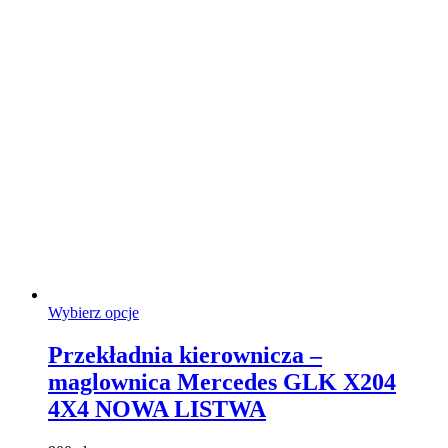
stronie
produktu
Ten
Wybierz opcje
produkt
ma
Przekładnia kierownicza –
wiele
maglownica Mercedes GLK X204
wariantów.
Opcje
4X4 NOWA LISTWA
można
wybrać