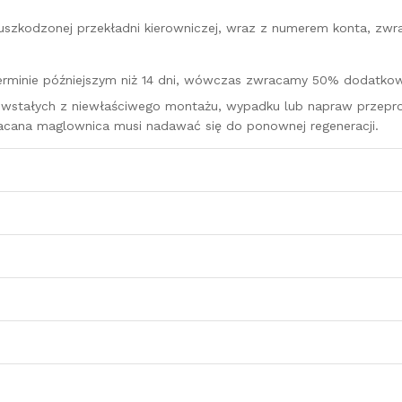
u uszkodzonej przekładni kierowniczej, wraz z numerem konta, zw
erminie późniejszym niż 14 dni, wówczas zwracamy 50% dodatkowe
owstałych z niewłaściwego montażu, wypadku lub napraw przepro
acana maglownica musi nadawać się do ponownej regeneracji.