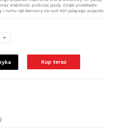
az stabilność podczas jazdy. Dzięki przekładni
ły i ruchu rąk kierowcy na ruch kół jadącego pojazdu.
Kup teraz
zyka
)