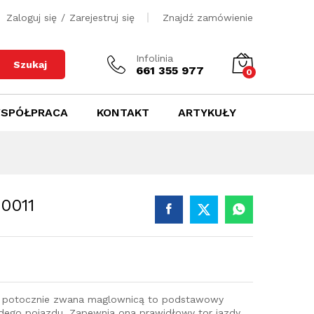
550
zł
Dodaj do koszyka
Zaloguj się
/
Zarejestruj się
Znajdź zamówienie
Infolinia
Szukaj
661 355 977
0
SPÓŁPRACA
KONTAKT
ARTYKUŁY
0011
e potocznie zwana maglownicą to podstawowy
ego pojazdu. Zapewnia ona prawidłowy tor jazdy,