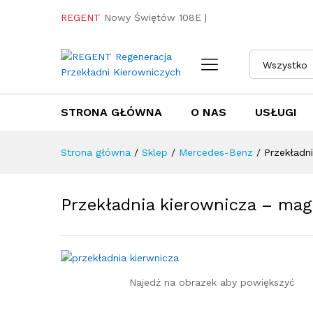
Przekładnia kierownicza - m
REGENT
Nowy Świętów 108E |
Towar / Usługa
Specyfikacja
Opini
Wszystko
STRONA GŁÓWNA
O NAS
USŁUGI
Strona główna
/
Sklep
/
Mercedes-Benz
/
Przekładn
Przekładnia kierownicza – ma
Najedź na obrazek aby powiększyć