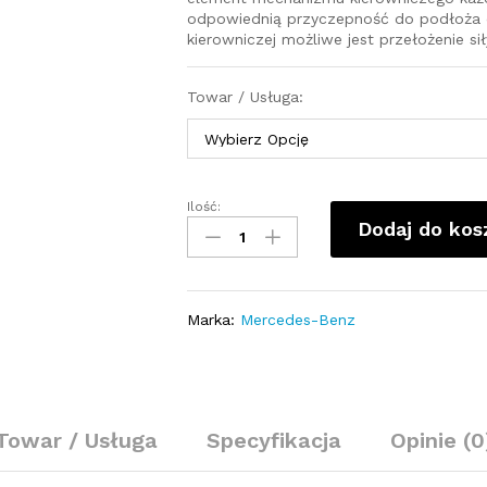
odpowiednią przyczepność do podłoża or
kierowniczej możliwe jest przełożenie si
Towar / Usługa:
Ilość:
Przekładnia
Dodaj do kos
kierownicza
-
maglownica
Mercedes
Marka:
Mercedes-Benz
CLK
W209
2003
-
20011
Towar / Usługa
Specyfikacja
Opinie (0
quantity