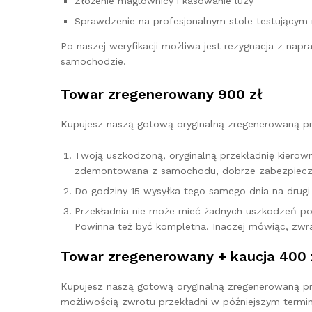
Złożenie maglownicy i kasowanie luzy
Sprawdzenie na profesjonalnym stole testującym 
Po naszej weryfikacji możliwa jest rezygnacja z na
samochodzie.
Towar zregenerowany 900 zł
Kupujesz naszą gotową oryginalną zregenerowaną prze
Twoją uszkodzoną, oryginalną przekładnię kierown
zdemontowana z samochodu, dobrze zabezpieczon
Do godziny 15 wysyłka tego samego dnia na drugi d
Przekładnia nie może mieć żadnych uszkodzeń p
Powinna też być kompletna. Inaczej mówiąc, zwr
Towar zregenerowany + kaucja 400 
Kupujesz naszą gotową oryginalną zregenerowaną prze
możliwością zwrotu przekładni w późniejszym termin