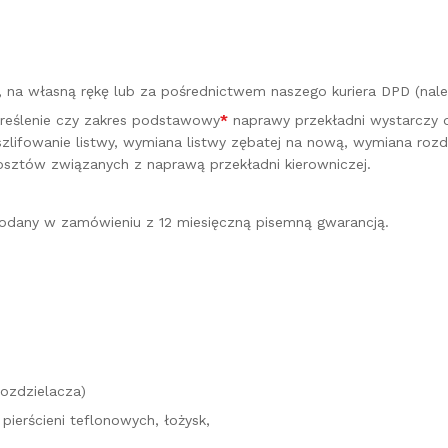
ej, na własną rękę lub za pośrednictwem naszego kuriera DPD (n
kreślenie czy zakres podstawowy
*
naprawy przekładni wystarczy do
lifowanie listwy, wymiana listwy zębatej na nową, wymiana roz
osztów związanych z naprawą przekładni kierowniczej.
odany w zamówieniu z 12 miesięczną pisemną gwarancją.
rozdzielacza)
pierścieni teflonowych, łożysk,