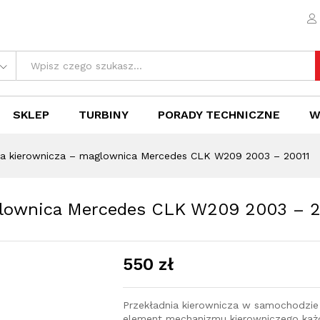
aglownica Mercedes CLK W209 2003 - 20011
e (0)
SKLEP
TURBINY
PORADY TECHNICZNE
W
ia kierownicza – maglownica Mercedes CLK W209 2003 – 20011
glownica Mercedes CLK W209 2003 – 2
550
zł
Przekładnia kierownicza w samochodzi
element mechanizmu kierowniczego każd