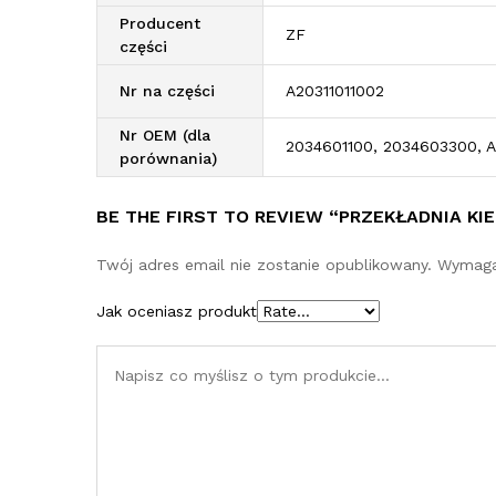
Producent
ZF
części
Nr na części
A20311011002
Nr OEM (dla
2034601100, 2034603300, A
porównania)
BE THE FIRST TO REVIEW “PRZEKŁADNIA KI
Twój adres email nie zostanie opublikowany.
Wymaga
Jak oceniasz produkt