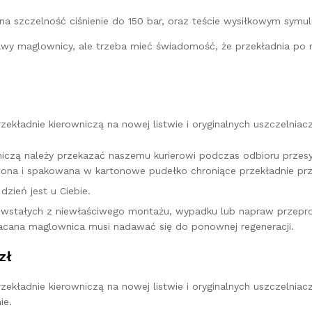
na szczelność ciśnienie do 150 bar, oraz teście wysiłkowym symu
prawy maglownicy, ale trzeba mieć świadomość, że przekładnia p
kładnie kierowniczą na nowej listwie i oryginalnych uszczelniac
iczą należy przekazać naszemu kurierowi podczas odbioru przesył
a i spakowana w kartonowe pudełko chroniące przekładnie prz
zień jest u Ciebie.
owstałych z niewłaściwego montażu, wypadku lub napraw przepro
acana maglownica musi nadawać się do ponownej regeneracji.
zł
kładnie kierowniczą na nowej listwie i oryginalnych uszczelniac
ie.