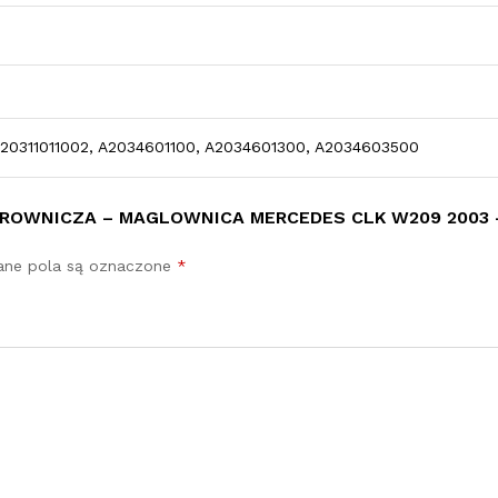
20311011002, A2034601100, A2034601300, A2034603500
EROWNICZA – MAGLOWNICA MERCEDES CLK W209 2003 –
ne pola są oznaczone
*