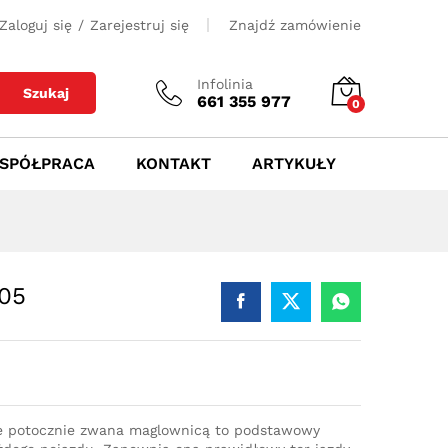
700
zł
Dodaj do koszyka
Zaloguj się
/
Zarejestruj się
Znajdź zamówienie
Infolinia
Szukaj
661 355 977
0
SPÓŁPRACA
KONTAKT
ARTYKUŁY
005
e potocznie zwana maglownicą to podstawowy