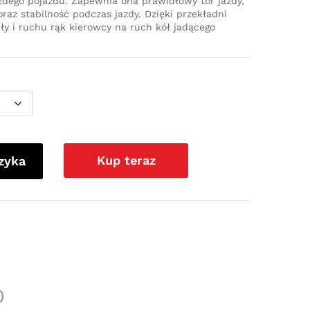
dego pojazdu. Zapewnia ona prawidłowy tor jazdy,
az stabilność podczas jazdy. Dzięki przekładni
iły i ruchu rąk kierowcy na ruch kół jadącego
Kup teraz
zyka
)