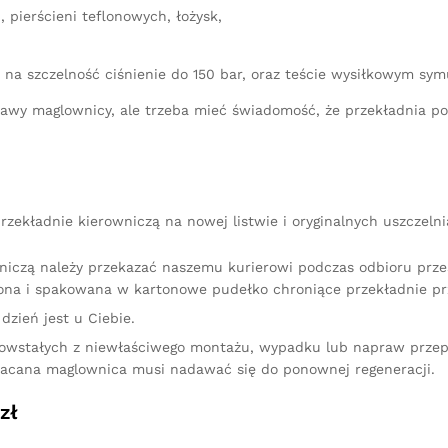
 pierścieni teflonowych, łożysk,
 na szczelność ciśnienie do 150 bar, oraz teście wysiłkowym sy
aprawy maglownicy, ale trzeba mieć świadomość, że przekładnia 
zekładnie kierowniczą na nowej listwie i oryginalnych uszczeln
niczą należy przekazać naszemu kurierowi podczas odbioru przes
na i spakowana w kartonowe pudełko chroniące przekładnie pr
dzień jest u Ciebie.
owstałych z niewłaściwego montażu, wypadku lub napraw przep
racana maglownica musi nadawać się do ponownej regeneracji.
zł