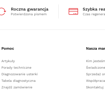
Roczna gwarancja
Szybka rea
Potwierdzona pismem
Czas regenera
Pomoc
Nasza ma
Artykuły
Kim jesteś
Porady techniczne
Świadczone
Diagnozowanie usterki
Sprzedaż on
Tabela diagnostyczna
Współpraca
Znajdź zamówienie
Skontaktuj 