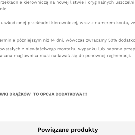
zekładnie kierowniczą na nowej listwie i oryginalnych uszczeln
nie.
iu uszkodzonej przekładni kierowniczej, wraz z numerem konta, 
terminie późniejszym niż 14 dni, wówczas zwracamy 50% dodatko
owstałych z niewłaściwego montażu, wypadku lub napraw przep
racana maglownica musi nadawać się do ponownej regeneracji.
ÓWKI DRĄŻKÓW TO OPCJA DODATKOWA !!!
Powiązane produkty