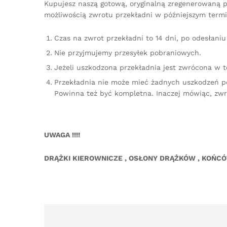
Kupujesz naszą gotową, oryginalną zregenerowaną pr
możliwością zwrotu przekładni w późniejszym termi
Czas na zwrot przekładni to 14 dni, po odesłan
Nie przyjmujemy przesyłek pobraniowych.
Jeżeli uszkodzona przekładnia jest zwrócona w 
Przekładnia nie może mieć żadnych uszkodzeń p
Powinna też być kompletna. Inaczej mówiąc, zw
UWAGA !!!!
DRĄŻKI KIEROWNICZE , OSŁONY DRĄŻKÓW , KOŃC