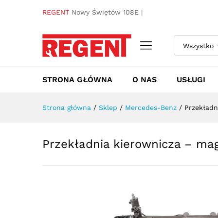
Przekładnia kierownicza - 
REGENT
Nowy Świętów 108E |
Towar / Usługa
Specyfikacja
Opinie
Wszystko
STRONA GŁÓWNA
O NAS
USŁUGI
Strona główna
/
Sklep
/
Mercedes-Benz
/
Przekładn
Przekładnia kierownicza – ma