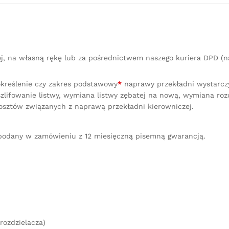
ej, na własną rękę lub za pośrednictwem naszego kuriera DPD 
określenie czy zakres podstawowy
*
naprawy przekładni wystarczy 
lifowanie listwy, wymiana listwy zębatej na nową, wymiana ro
osztów związanych z naprawą przekładni kierowniczej.
podany w zamówieniu z 12 miesięczną pisemną gwarancją.
rozdzielacza)