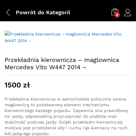
Powrót do
Kategorii
0
Przekładnia kierownicza – maglownica
Mercedes Vito W447 2014 –
1500
zł
Przekładnia kierownicza w samochodzie potocznie zwana
maglownicą to podstawowy element mechanizmu
kierowniczego każdego pojazdu. Zapewnia ona prawidłowy
tor jazdy, odpowiednią przyczepność do podłoża oraz
stabilność podczas jazdy. Dzięki przekładni kierowniczej
możliwe jest przełożenie siły i ruchu rąk kierowcy na ruch
kół jadącego pojazdu.