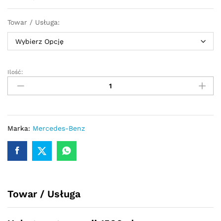
Towar / Usługa:
Ilość:
Przekładnia
kierownicza
-
maglownica
Mercedes
Vito
Marka:
Mercedes-Benz
W447
2014
-
quantity
Towar / Usługa