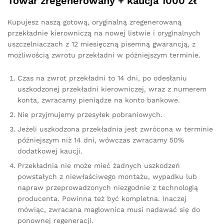
Towar zregenerowany + kaucja 1000 zł
Kupujesz naszą gotową, oryginalną zregenerowaną
przekładnie kierowniczą na nowej listwie i oryginalnych
uszczelniaczach z 12 miesięczną pisemną gwarancją, z
możliwością zwrotu przekładni w późniejszym terminie.
Czas na zwrot przekładni to 14 dni, po odesłaniu
uszkodzonej przekładni kierowniczej, wraz z numerem
konta, zwracamy pieniądze na konto bankowe.
Nie przyjmujemy przesyłek pobraniowych.
Jeżeli uszkodzona przekładnia jest zwrócona w terminie
późniejszym niż 14 dni, wówczas zwracamy 50%
dodatkowej kaucji.
Przekładnia nie może mieć żadnych uszkodzeń
powstałych z niewłaściwego montażu, wypadku lub
napraw przeprowadzonych niezgodnie z technologią
producenta. Powinna też być kompletna. Inaczej
mówiąc, zwracana maglownica musi nadawać się do
ponownej regeneracji.