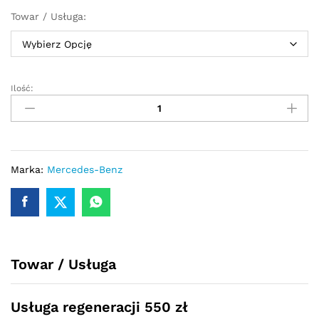
Towar / Usługa:
Ilość:
Przekładnia
kierownicza
-
maglownica
Mercedes
Vito
Marka:
Mercedes-Benz
W638
1996
-
2003
quantity
Towar / Usługa
Usługa regeneracji 550 zł