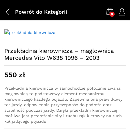
Powrót do
Kategorii
0
Przekładnia kierownicza – maglownica
Mercedes Vito W638 1996 – 2003
550
zł
Przekładnia kierownicza w samochodzie potocznie zwana
maglownicą to podstawowy element mechanizmu
kierowniczego każdego pojazdu. Zapewnia ona prawidłowy
tor jazdy, odpowiednią przyczepność do podłoża oraz
stabilność podczas jazdy. Dzięki przekładni kierowniczej
możliwe jest przełożenie siły i ruchu rąk kierowcy na ruch
kół jadącego pojazdu.