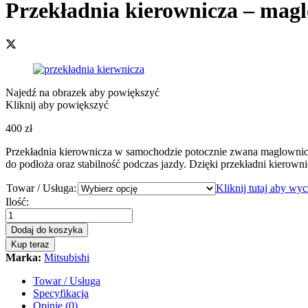
Przekładnia kierownicza – magl
Najedź na obrazek aby powiększyć
Kliknij aby powiększyć
400
zł
Przekładnia kierownicza w samochodzie potocznie zwana maglownic
do podłoża oraz stabilność podczas jazdy. Dzięki przekładni kierowni
Towar / Usługa:
Kliknij tutaj aby wy
Przekładnia
Ilość:
kierownicza
-
Dodaj do koszyka
maglownica
Kup teraz
Mitsubishi
Marka:
Mitsubishi
Carisma
1995
Towar / Usługa
-
Specyfikacja
2004
Opinie (0)