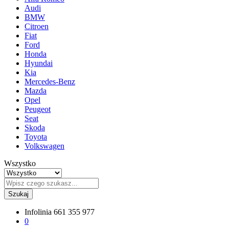
Audi
BMW
Citroen
Fiat
Ford
Honda
Hyundai
Kia
Mercedes-Benz
Mazda
Opel
Peugeot
Seat
Skoda
Toyota
Volkswagen
Wszystko
Szukaj
Infolinia
661 355 977
0