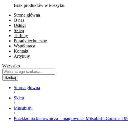
Brak produktów w koszyku.
Strona główna
O nas
Usługi
Sklep
Turbiny
Porady techniczne
Współpraca
Kontakt
Artykuły
Wszystko
Szukaj
Strona główna
/
Sklep
/
Mitsubishi
/
Przekładnia kierownicza – maglownica Mitsubishi Carisma 19