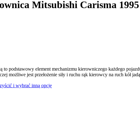
ownica Mitsubishi Carisma 1995
ą to podstawowy element mechanizmu kierowniczego każdego pojazdu
czej możliwe jest przełożenie siły i ruchu rąk kierowcy na ruch kół jad
czyścić i wybrać inną opcję