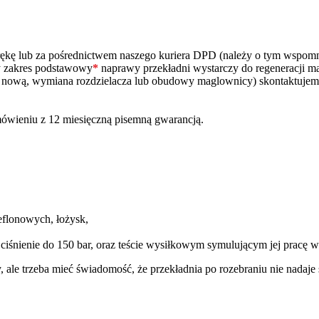
ą rękę lub za pośrednictwem naszego kuriera DPD (należy o tym wspo
zy zakres podstawowy
*
naprawy przekładni wystarczy do regeneracji m
na nową, wymiana rozdzielacza lub obudowy maglownicy) skontaktujem
ówieniu z 12 miesięczną pisemną gwarancją.
eflonowych, łożysk,
 ciśnienie do 150 bar, oraz teście wysiłkowym symulującym jej pracę
y, ale trzeba mieć świadomość, że przekładnia po rozebraniu nie nada