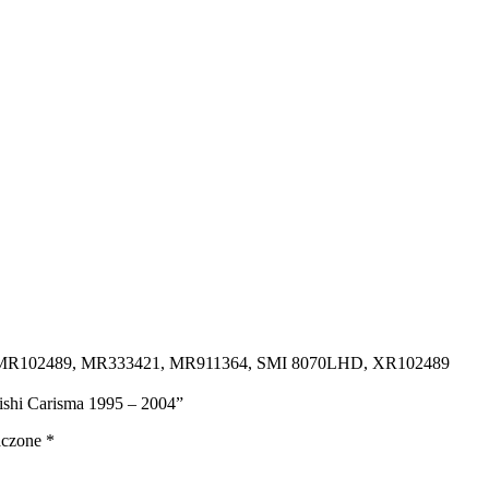
1, MR102489, MR333421, MR911364, SMI 8070LHD, XR102489
bishi Carisma 1995 – 2004”
aczone
*