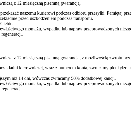
wniczą z 12 miesięczną pisemną gwarancją.
 przekazać naszemu kurierowi podczas odbioru przesyłki. Pamiętaj p
ekładnie przed uszkodzeniem podczas transportu.
 Ciebie.
iewłaściwego montażu, wypadku lub napraw przeprowadzonych niezgodn
regeneracji.
wniczą z 12 miesięczną pisemną gwarancją, z możliwością zwrotu prze
 przekładni kierowniczej, wraz z numerem konta, zwracamy pieniądze 
iejszym niż 14 dni, wówczas zwracamy 50% dodatkowej kaucji.
iewłaściwego montażu, wypadku lub napraw przeprowadzonych niezgodn
regeneracji.