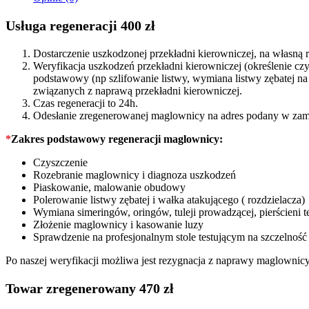
quantity
Usługa regeneracji 400 zł
Dostarczenie uszkodzonej przekładni kierowniczej, na własn
Weryfikacja uszkodzeń przekładni kierowniczej (określenie c
podstawowy (np szlifowanie listwy, wymiana listwy zębatej 
związanych z naprawą przekładni kierowniczej.
Czas regeneracji to 24h.
Odesłanie zregenerowanej maglownicy na adres podany w zam
*
Zakres podstawowy regeneracji maglownicy:
Czyszczenie
Rozebranie maglownicy i diagnoza uszkodzeń
Piaskowanie, malowanie obudowy
Polerowanie listwy zębatej i wałka atakującego ( rozdzielacza)
Wymiana simeringów, oringów, tuleji prowadzącej, pierścieni t
Złożenie maglownicy i kasowanie luzy
Sprawdzenie na profesjonalnym stole testującym na szczelność
Po naszej weryfikacji możliwa jest rezygnacja z naprawy maglownic
Towar zregenerowany 470 zł