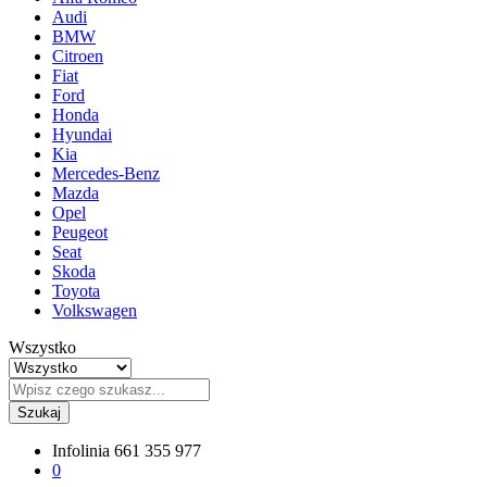
Audi
BMW
Citroen
Fiat
Ford
Honda
Hyundai
Kia
Mercedes-Benz
Mazda
Opel
Peugeot
Seat
Skoda
Toyota
Volkswagen
Wszystko
Szukaj
Infolinia
661 355 977
0