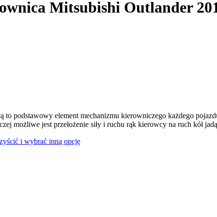
ownica Mitsubishi Outlander 20
ą to podstawowy element mechanizmu kierowniczego każdego pojazdu
czej możliwe jest przełożenie siły i ruchu rąk kierowcy na ruch kół jad
czyścić i wybrać inną opcję