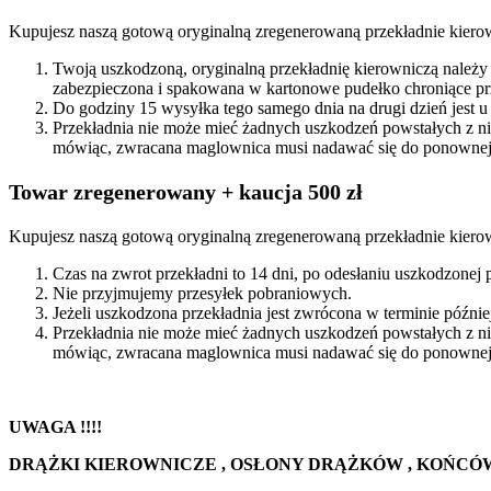
Kupujesz naszą gotową oryginalną zregenerowaną przekładnie kiero
Twoją uszkodzoną, oryginalną przekładnię kierowniczą należy
zabezpieczona i spakowana w kartonowe pudełko chroniące prz
Do godziny 15 wysyłka tego samego dnia na drugi dzień jest u
Przekładnia nie może mieć żadnych uszkodzeń powstałych z n
mówiąc, zwracana maglownica musi nadawać się do ponownej 
Towar zregenerowany + kaucja 500 zł
Kupujesz naszą gotową oryginalną zregenerowaną przekładnie kierow
Czas na zwrot przekładni to 14 dni, po odesłaniu uszkodzonej
Nie przyjmujemy przesyłek pobraniowych.
Jeżeli uszkodzona przekładnia jest zwrócona w terminie późn
Przekładnia nie może mieć żadnych uszkodzeń powstałych z n
mówiąc, zwracana maglownica musi nadawać się do ponownej 
UWAGA !!!!
DRĄŻKI KIEROWNICZE , OSŁONY DRĄŻKÓW , KOŃCÓ