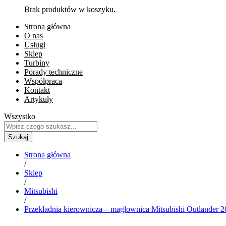
Brak produktów w koszyku.
Strona główna
O nas
Usługi
Sklep
Turbiny
Porady techniczne
Współpraca
Kontakt
Artykuły
Wszystko
Szukaj
Strona główna
/
Sklep
/
Mitsubishi
/
Przekładnia kierownicza – maglownica Mitsubishi Outlander 2