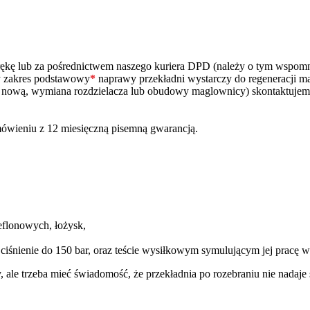
ą rękę lub za pośrednictwem naszego kuriera DPD (należy o tym wspo
zy zakres podstawowy
*
naprawy przekładni wystarczy do regeneracji m
na nową, wymiana rozdzielacza lub obudowy maglownicy) skontaktujem
ówieniu z 12 miesięczną pisemną gwarancją.
eflonowych, łożysk,
 ciśnienie do 150 bar, oraz teście wysiłkowym symulującym jej pracę
y, ale trzeba mieć świadomość, że przekładnia po rozebraniu nie nada