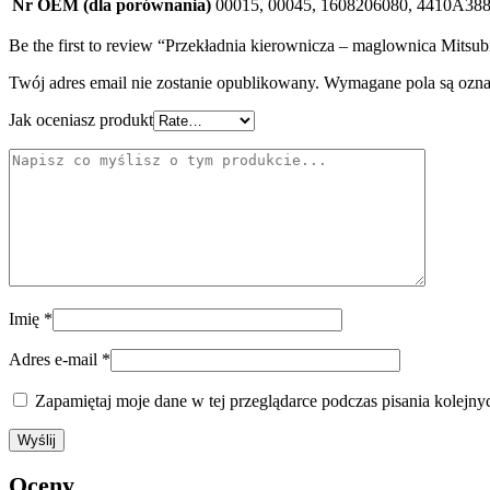
Nr OEM (dla porównania)
00015, 00045, 1608206080, 4410A38
Be the first to review “Przekładnia kierownicza – maglownica Mitsub
Twój adres email nie zostanie opublikowany.
Wymagane pola są ozn
Jak oceniasz produkt
Imię
*
Adres e-mail
*
Zapamiętaj moje dane w tej przeglądarce podczas pisania kolejny
Oceny