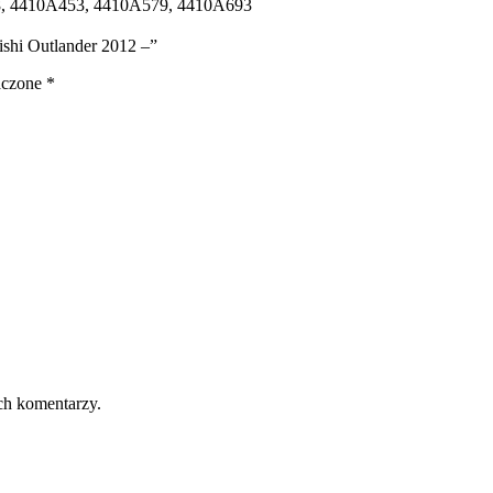
8, 4410A453, 4410A579, 4410A693
ishi Outlander 2012 –”
aczone
*
ch komentarzy.