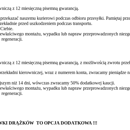
wniczą z 12 miesięczną pisemną gwarancją.
 przekazać naszemu kurierowi podczas odbioru przesyłki. Pamiętaj p
ekładnie przed uszkodzeniem podczas transportu.
 Ciebie.
iewłaściwego montażu, wypadku lub napraw przeprowadzonych niezgodn
regeneracji.
niczą z 12 miesięczną pisemną gwarancją, z możliwością zwrotu przek
 przekładni kierowniczej, wraz z numerem konta, zwracamy pieniądze 
iejszym niż 14 dni, wówczas zwracamy 50% dodatkowej kaucji.
iewłaściwego montażu, wypadku lub napraw przeprowadzonych niezgodn
regeneracji.
WKI DRĄŻKÓW TO OPCJA DODATKOWA !!!