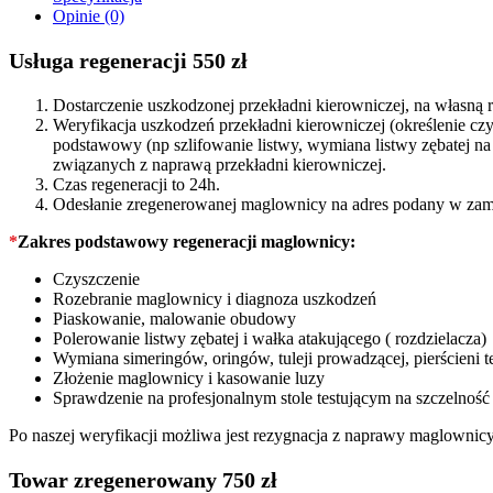
quantity
Opinie (0)
Usługa regeneracji 550 zł
Dostarczenie uszkodzonej przekładni kierowniczej, na własn
Weryfikacja uszkodzeń przekładni kierowniczej (określenie c
podstawowy (np szlifowanie listwy, wymiana listwy zębatej 
związanych z naprawą przekładni kierowniczej.
Czas regeneracji to 24h.
Odesłanie zregenerowanej maglownicy na adres podany w zam
*
Zakres podstawowy regeneracji maglownicy:
Czyszczenie
Rozebranie maglownicy i diagnoza uszkodzeń
Piaskowanie, malowanie obudowy
Polerowanie listwy zębatej i wałka atakującego ( rozdzielacza)
Wymiana simeringów, oringów, tuleji prowadzącej, pierścieni t
Złożenie maglownicy i kasowanie luzy
Sprawdzenie na profesjonalnym stole testującym na szczelność
Po naszej weryfikacji możliwa jest rezygnacja z naprawy maglownic
Towar zregenerowany 750 zł