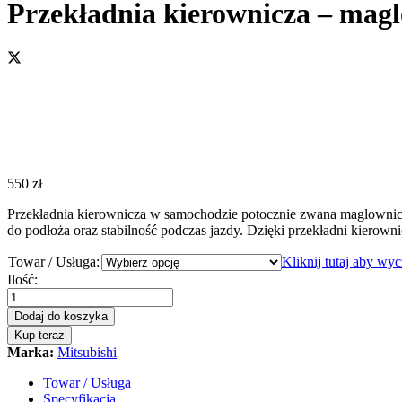
Przekładnia kierownicza – magl
550
zł
Przekładnia kierownicza w samochodzie potocznie zwana maglownic
do podłoża oraz stabilność podczas jazdy. Dzięki przekładni kierowni
Towar / Usługa:
Kliknij tutaj aby wy
Przekładnia
Ilość:
kierownicza
-
Dodaj do koszyka
maglownica
Kup teraz
Mitsubishi
Marka:
Mitsubishi
Outlander
2012
Towar / Usługa
-
Specyfikacja