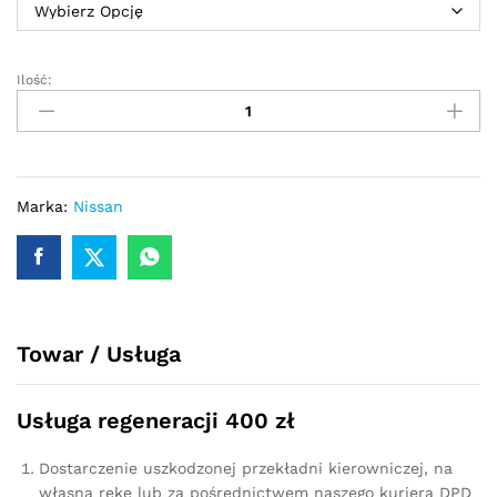
Ilość:
Przekładnia
kierownicza
-
maglownica
Nissan
Almera
Marka:
Nissan
Tino
2000
-
2006
quantity
Towar / Usługa
Usługa regeneracji 400 zł
Dostarczenie uszkodzonej przekładni kierowniczej, na
własną rękę lub za pośrednictwem naszego kuriera DPD