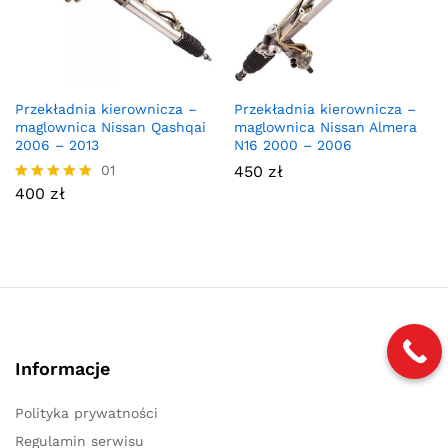
Przekładnia kierownicza –
Przekładnia kierownicza –
maglownica Nissan Qashqai
maglownica Nissan Almera
2006 – 2013
N16 2000 – 2006
01
450
zł
400
zł
Oceniono
5.00
na 5
Informacje
Polityka prywatności
Regulamin serwisu