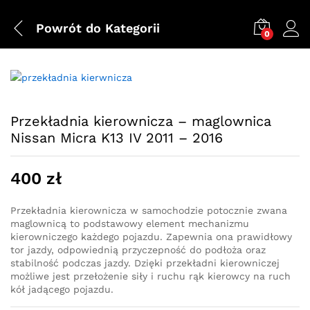
Powrót do
Kategorii
0
Przekładnia kierownicza – maglownica
Nissan Micra K13 IV 2011 – 2016
400
zł
Przekładnia kierownicza w samochodzie potocznie zwana
maglownicą to podstawowy element mechanizmu
kierowniczego każdego pojazdu. Zapewnia ona prawidłowy
tor jazdy, odpowiednią przyczepność do podłoża oraz
stabilność podczas jazdy. Dzięki przekładni kierowniczej
możliwe jest przełożenie siły i ruchu rąk kierowcy na ruch
kół jadącego pojazdu.