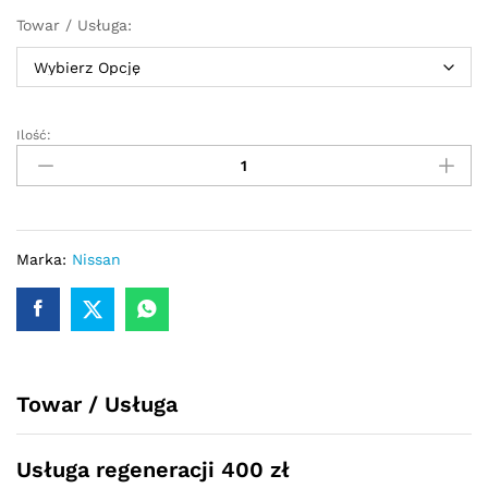
Towar / Usługa:
Ilość:
Przekładnia
kierownicza
-
maglownica
Nissan
Micra
Marka:
Nissan
K13
IV
2011
-
2016
Towar / Usługa
quantity
Usługa regeneracji 400 zł