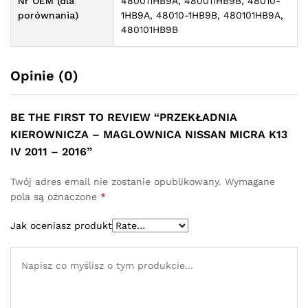
Nr OEM (dla
480011HB9A, 480011HB9B, 48010-
porównania)
1HB9A, 48010-1HB9B, 480101HB9A,
480101HB9B
Opinie (0)
BE THE FIRST TO REVIEW “PRZEKŁADNIA
KIEROWNICZA – MAGLOWNICA NISSAN MICRA K13
IV 2011 – 2016”
Twój adres email nie zostanie opublikowany.
Wymagane
pola są oznaczone
*
Jak oceniasz produkt