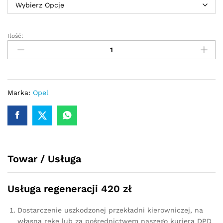
Ilość:
Przekładnia
kierownicza
-
maglownica
Opel
Combo
Marka:
Opel
D
2011
-
2018
quantity
Towar / Usługa
Usługa regeneracji 420 zł
Dostarczenie uszkodzonej przekładni kierowniczej, na
własną rękę lub za pośrednictwem naszego kuriera DPD