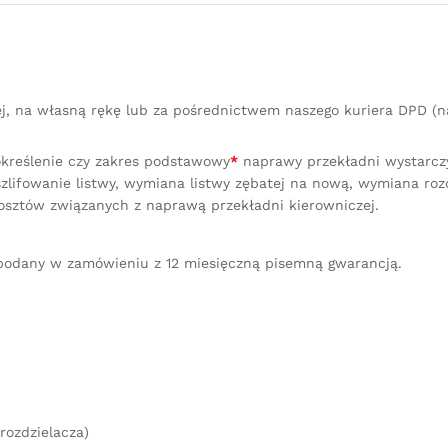
quantity
ej, na własną rękę lub za pośrednictwem naszego kuriera DPD 
określenie czy zakres podstawowy
*
naprawy przekładni wystarczy 
lifowanie listwy, wymiana listwy zębatej na nową, wymiana ro
osztów związanych z naprawą przekładni kierowniczej.
podany w zamówieniu z 12 miesięczną pisemną gwarancją.
rozdzielacza)