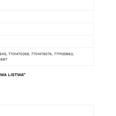
45, 7701470359, 7701479074, 7711135863,
8697
OWA LISTWA”