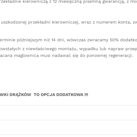
zekładnie kierowniczą z 12 miesięczną pisemną gwarancją, z mo
iu uszkodzonej przekładni kierowniczej, wraz z numerem konta, 
terminie późniejszym niż 14 dni, wówczas zwracamy 50% dodatko
owstałych z niewłaściwego montażu, wypadku lub napraw przep
racana maglownica musi nadawać się do ponownej regeneracji.
ÓWKI DRĄŻKÓW TO OPCJA DODATKOWA !!!