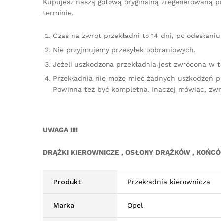
Kupujesz naszą gotową oryginalną zregenerowaną pr
terminie.
Czas na zwrot przekładni to 14 dni, po odesłan
Nie przyjmujemy przesyłek pobraniowych.
Jeżeli uszkodzona przekładnia jest zwrócona w 
Przekładnia nie może mieć żadnych uszkodzeń p
Powinna też być kompletna. Inaczej mówiąc, zw
UWAGA !!!!
DRĄŻKI KIEROWNICZE , OSŁONY DRĄŻKÓW , KOŃC
Produkt
Przekładnia kierownicza
Marka
Opel