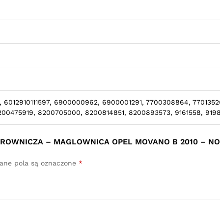
, 6012910111597, 6900000962, 6900001291, 7700308864, 77013526
200475919, 8200705000, 8200814851, 8200893573, 9161558, 919
IEROWNICZA – MAGLOWNICA OPEL MOVANO B 2010 – N
ne pola są oznaczone
*