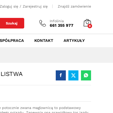
700
zł
Dodaj do koszyka
Zaloguj się
/
Zarejestruj się
Znajdź zamówienie
Infolinia
A
Szukaj
661 355 977
0
SPÓŁPRACA
KONTAKT
ARTYKUŁY
 LISTWA
e potocznie zwana maglownicą to podstawowy
dego pojazdu. Zapewnia ona prawidłowy tor jazdy,