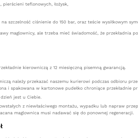
 pierścieni teflonowych, łożysk,
 na szczelność ciśnienie do 150 bar, oraz teście wysiłkowym sy
aprawy maglownicy, ale trzeba mieć świadomość, że przekładnia 
zekładnie kierowniczą z 12 miesięczną pisemną gwarancją.
niczą należy przekazać naszemu kurierowi podczas odbioru przes
na i spakowana w kartonowe pudełko chroniące przekładnie pr
dzień jest u Ciebie.
owstałych z niewłaściwego montażu, wypadku lub napraw przep
racana maglownica musi nadawać się do ponownej regeneracji.
ł