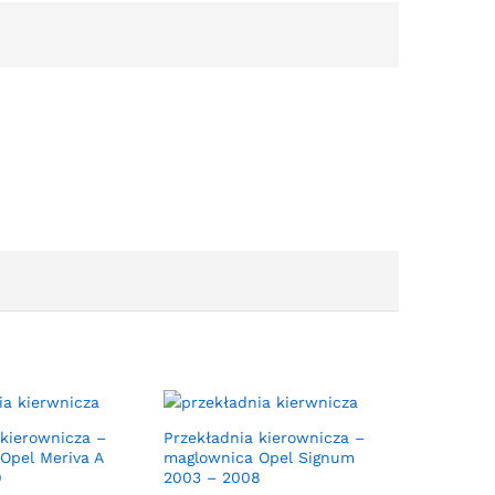
 kierownicza –
Przekładnia kierownicza –
Opel Meriva A
maglownica Opel Signum
9
2003 – 2008