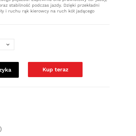
az stabilność podczas jazdy. Dzięki przekładni
iły i ruchu rąk kierowcy na ruch kół jadącego
Kup teraz
zyka
)