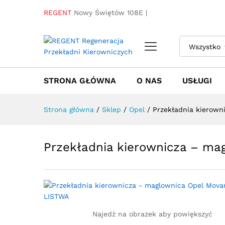
REGENT
Nowy Świętów 108E |
Przekładnia kierownicza - 
Wszystko
Towar / Usługa
Specyfikacja
Opinie
STRONA GŁÓWNA
O NAS
USŁUGI
Strona główna
/
Sklep
/
Opel
/
Przekładnia kierow
Przekładnia kierownicza – m
Najedź na obrazek aby powiększyć