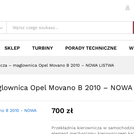
maglownica Opel Movano B 2010 - NOWA LISTW
 (0)
SKLEP
TURBINY
PORADY TECHNICZNE
W
nicza – maglownica Opel Movano B 2010 – NOWA LISTWA
aglownica Opel Movano B 2010 – NOWA
700
zł
Przekładnia kierownicza w samochodzi
element mechanizmu kierowniczego każ