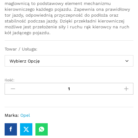
maglownicą to podstawowy element mechanizmu
kierowniczego każdego pojazdu. Zapewnia ona prawidłowy
tor jazdy, odpowiednią przyczepność do podłoża oraz
stabilność podczas jazdy. Dzięki przekładni kierowniczej
możliwe jest przełożenie siły i ruchu rąk kierowcy na ruch
kół jadącego pojazdu.
Towar / Usługa:
Ilość:
Przekładnia
kierownicza
-
maglownica
Opel
Vivaro
Marka:
Opel
2001
-
2014