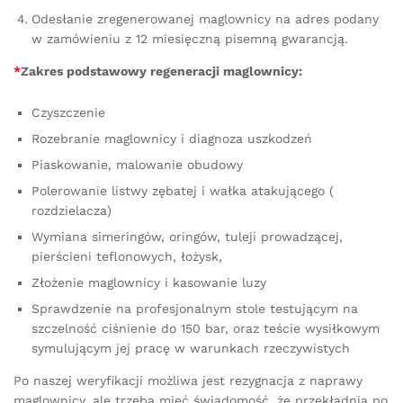
Odesłanie zregenerowanej maglownicy na adres podany
w zamówieniu z 12 miesięczną pisemną gwarancją.
*
Zakres podstawowy regeneracji maglownicy:
Czyszczenie
Rozebranie maglownicy i diagnoza uszkodzeń
Piaskowanie, malowanie obudowy
Polerowanie listwy zębatej i wałka atakującego (
rozdzielacza)
Wymiana simeringów, oringów, tuleji prowadzącej,
pierścieni teflonowych, łożysk,
Złożenie maglownicy i kasowanie luzy
Sprawdzenie na profesjonalnym stole testującym na
szczelność ciśnienie do 150 bar, oraz teście wysiłkowym
symulującym jej pracę w warunkach rzeczywistych
Po naszej weryfikacji możliwa jest rezygnacja z naprawy
maglownicy, ale trzeba mieć świadomość, że przekładnia po