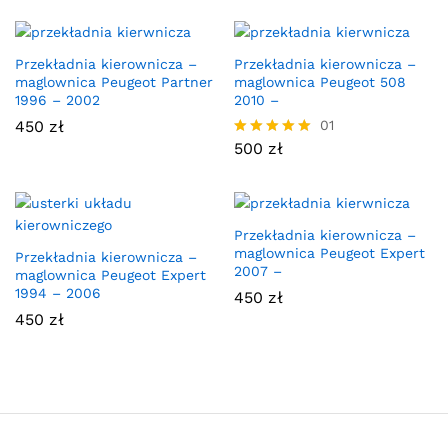
Przekładnia kierownicza –
Przekładnia kierownicza –
maglownica Peugeot Partner
maglownica Peugeot 508
1996 – 2002
2010 –
450
zł
01
500
zł
Oceniono
5.00
na 5
Przekładnia kierownicza –
maglownica Peugeot Expert
Przekładnia kierownicza –
2007 –
maglownica Peugeot Expert
1994 – 2006
450
zł
450
zł