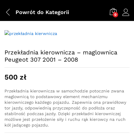
Powrót do
Kategorii
0
Przekładnia kierownicza – maglownica
Peugeot 307 2001 – 2008
500
zł
Przekładnia kierownicza w samochodzie potocznie zwana
maglownicą to podstawowy element mechanizmu
kierowniczego każdego pojazdu. Zapewnia ona prawidłowy
tor jazdy, odpowiednią przyczepność do podłoża oraz
stabilność podczas jazdy. Dzięki przekładni kierowniczej
możliwe jest przełożenie siły i ruchu rąk kierowcy na ruch
kół jadącego pojazdu.