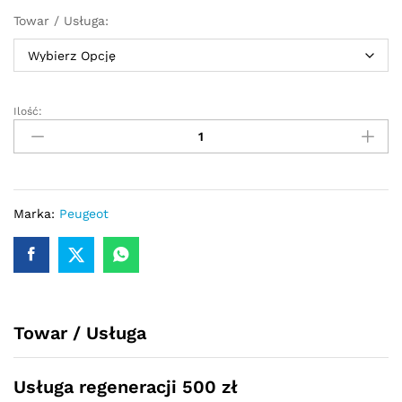
Towar / Usługa:
Ilość:
Przekładnia
kierownicza
-
maglownica
Peugeot
307
Marka:
Peugeot
2001
-
2008
quantity
Towar / Usługa
Usługa regeneracji 500 zł