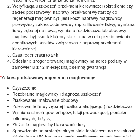
Weryfikacja uszkodzeń przekładni kierowniczej (określenie czy
zakres podstawowy
*
naprawy przekładni wystarczy do
regeneracji maglownicy), jeśli koszt naprawy maglownicy
przewyższy zakres podstawowy (np szlifowanie listwy, wymiana
listwy zębatej na nową, wymiana rozdzielacza lub obudowy
maglownicy) skontaktujemy się z Tobą w celu przedstawiania
dodatkowych kosztów związanych z naprawą przekładni
kierowniczej.
Czas regeneracji to 24h.
Odesłanie zregenerowanej maglownicy na adres podany w
zamówieniu z 12 miesięczną pisemną gwarancją.
*
Zakres podstawowy regeneracji maglownicy:
Czyszczenie
Rozebranie maglownicy i diagnoza uszkodzeń
Piaskowanie, malowanie obudowy
Polerowanie listwy zębatej i wałka atakującego ( rozdzielacza)
Wymiana simeringów, oringów, tuleji prowadzącej, pierścieni
teflonowych, łożysk,
Złożenie maglownicy i kasowanie luzy
Sprawdzenie na profesjonalnym stole testującym na szczelność
ciśnienie do 150 bar, oraz teście wysiłkowym symulującym jej