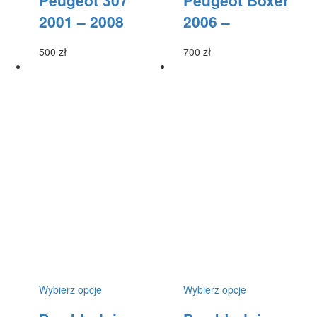
Peugeot 307
Peugeot Boxer
wybrać
wybrać
2001 – 2008
2006 –
na
na
stronie
stronie
produktu
produktu
500
zł
700
zł
Ten
Ten
Wybierz opcje
Wybierz opcje
produkt
produkt
ma
ma