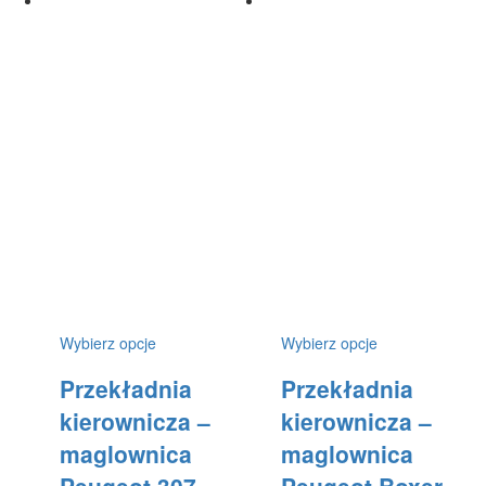
Ten
Ten
Wybierz opcje
Wybierz opcje
produkt
produkt
Przekładnia
Przekładnia
ma
ma
wiele
wiele
kierownicza –
kierownicza –
wariantów.
wariantów.
maglownica
maglownica
Opcje
Opcje
można
można