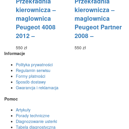
Przekładnia
Przekładnia
wiele
wiele
kierownicza –
kierownicza –
wariantów.
wariantów.
maglownica
maglownica
Opcje
Opcje
można
można
Peugeot 4008
Peugeot Partner
wybrać
wybrać
2012 –
2008 –
na
na
stronie
stronie
produktu
produktu
550
zł
550
zł
Informacje
Polityka prywatności
Regulamin serwisu
Formy płatności
Sposób dostawy
Gwarancja i reklamacja
Pomoc
Artykuły
Porady techniczne
Diagnozowanie usterki
Tabela diagnostyczna