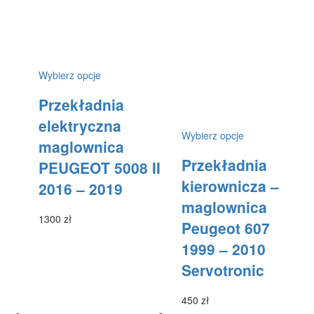
Ten
Wybierz opcje
produkt
Przekładnia
ma
wiele
elektryczna
wariantów.
Ten
Wybierz opcje
maglownica
Opcje
produkt
można
Przekładnia
ma
PEUGEOT 5008 II
wybrać
wiele
kierownicza –
2016 – 2019
na
wariantów.
stronie
maglownica
Opcje
produktu
1300
zł
można
Peugeot 607
wybrać
1999 – 2010
na
stronie
Servotronic
produktu
450
zł