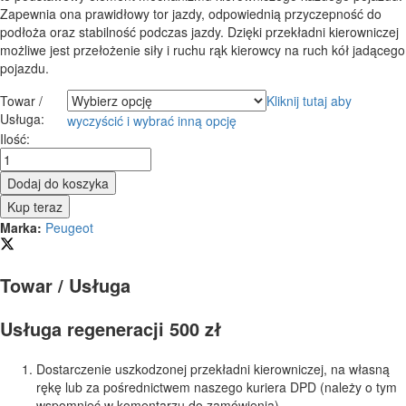
Zapewnia ona prawidłowy tor jazdy, odpowiednią przyczepność do
podłoża oraz stabilność podczas jazdy. Dzięki przekładni kierowniczej
możliwe jest przełożenie siły i ruchu rąk kierowcy na ruch kół jadącego
pojazdu.
Towar /
Kliknij tutaj aby
Usługa:
wyczyścić i wybrać inną opcję
Przekładnia
Ilość:
kierownicza
-
Dodaj do koszyka
maglownica
Kup teraz
Peugeot
Marka:
Peugeot
407
2004
-
Towar / Usługa
2010
quantity
Usługa regeneracji 500 zł
Dostarczenie uszkodzonej przekładni kierowniczej, na własną
rękę lub za pośrednictwem naszego kuriera DPD (należy o tym
wspomnieć w komentarzu do zamówienia).