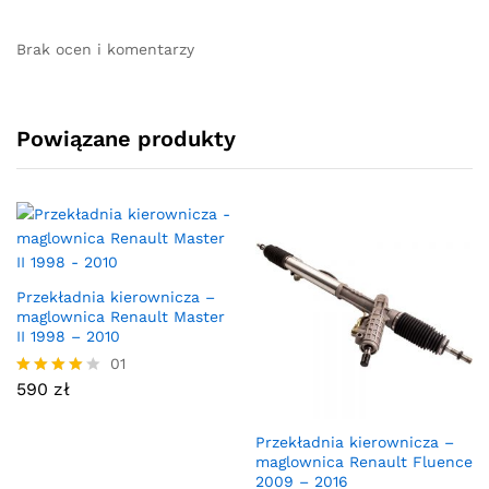
Brak ocen i komentarzy
Powiązane produkty
Przekładnia kierownicza –
maglownica Renault Master
II 1998 – 2010
01
590
zł
Oceniono
4.00
na 5
Przekładnia kierownicza –
maglownica Renault Fluence
2009 – 2016