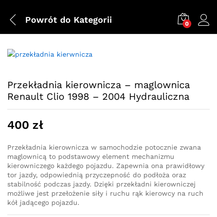
Powrót do
Kategorii
0
Przekładnia kierownicza – maglownica
Renault Clio 1998 – 2004 Hydrauliczna
400
zł
Przekładnia kierownicza w samochodzie potocznie zwana
maglownicą to podstawowy element mechanizmu
kierowniczego każdego pojazdu. Zapewnia ona prawidłowy
tor jazdy, odpowiednią przyczepność do podłoża oraz
stabilność podczas jazdy. Dzięki przekładni kierowniczej
możliwe jest przełożenie siły i ruchu rąk kierowcy na ruch
kół jadącego pojazdu.