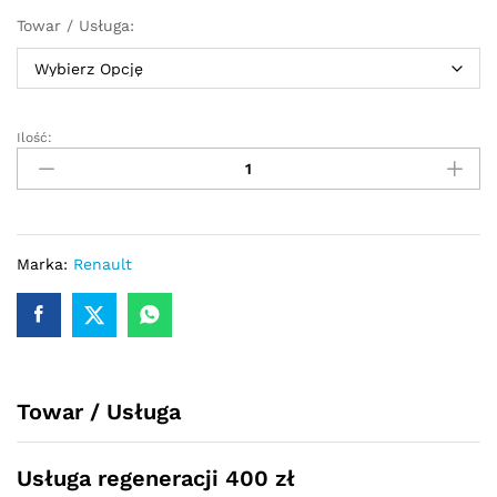
Towar / Usługa:
Ilość:
Przekładnia
kierownicza
-
maglownica
Renault
Clio
Marka:
Renault
1998
-
2004
Hydrauliczna
quantity
Towar / Usługa
Usługa regeneracji 400 zł