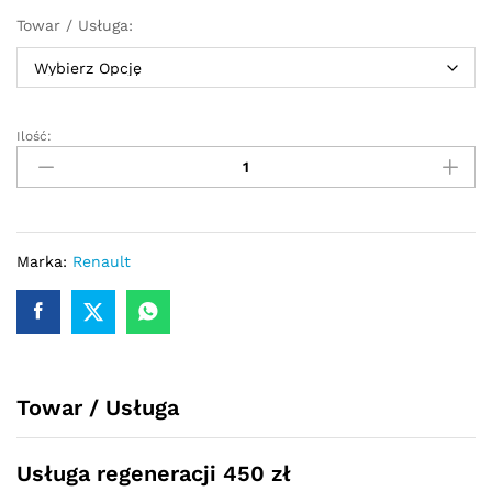
Towar / Usługa:
Ilość:
Przekładnia
kierownicza
-
maglownica
Renault
Duster
Marka:
Renault
2010
-
2018
quantity
Towar / Usługa
Usługa regeneracji 450 zł