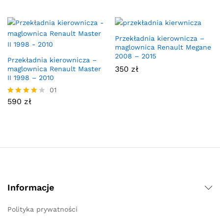
Przekładnia kierownicza –
maglownica Renault Megane
2008 – 2015
Przekładnia kierownicza –
350
zł
maglownica Renault Master
II 1998 – 2010
01
590
zł
Oceniono
4.00
na 5
Informacje
Polityka prywatności