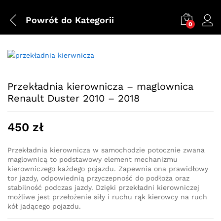
Powrót do
Kategorii
0
Przekładnia kierownicza – maglownica
Renault Duster 2010 – 2018
450
zł
Przekładnia kierownicza w samochodzie potocznie zwana
maglownicą to podstawowy element mechanizmu
kierowniczego każdego pojazdu. Zapewnia ona prawidłowy
tor jazdy, odpowiednią przyczepność do podłoża oraz
stabilność podczas jazdy. Dzięki przekładni kierowniczej
możliwe jest przełożenie siły i ruchu rąk kierowcy na ruch
kół jadącego pojazdu.