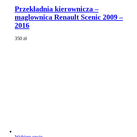
produkt
ma
Przekładnia kierownicza –
wiele
maglownica Renault Scenic 2009 –
wariantów.
Opcje
2016
można
wybrać
350
zł
na
stronie
produktu
Ten
Wybierz opcje