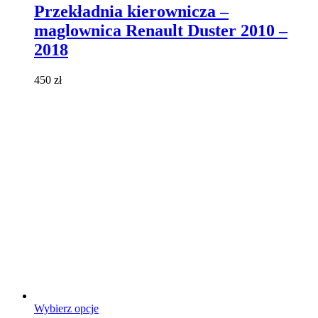
ma
Przekładnia kierownicza –
wiele
maglownica Renault Duster 2010 –
wariantów.
Opcje
2018
można
wybrać
450
zł
na
stronie
produktu
Ten
Wybierz opcje