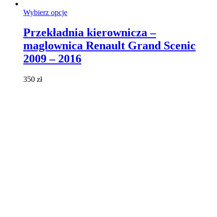
Ten
Wybierz opcje
produkt
ma
Przekładnia kierownicza –
wiele
maglownica Renault Grand Scenic
wariantów.
Opcje
2009 – 2016
można
wybrać
350
zł
na
stronie
produktu