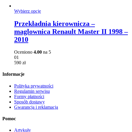
Ten
Wybierz opcje
produkt
ma
Przekładnia kierownicza –
wiele
maglownica Renault Master II 1998 –
wariantów.
Opcje
2010
można
wybrać
Oceniono
4.00
na 5
na
01
stronie
590
zł
produktu
Informacje
Polityka prywatności
Regulamin serwisu
Formy płatności
Sposób dostawy
Gwarancja i reklamacja
Pomoc
Artykuły