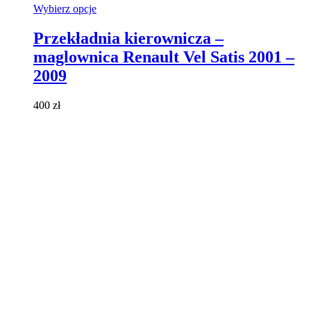
Ten
Wybierz opcje
produkt
ma
Przekładnia kierownicza –
wiele
maglownica Renault Vel Satis 2001 –
wariantów.
Opcje
2009
można
wybrać
400
zł
na
stronie
produktu