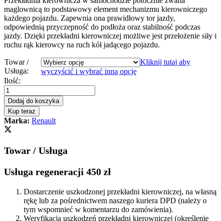
Przekładnia kierownicza w samochodzie potocznie zwana
maglownicą to podstawowy element mechanizmu kierowniczego
każdego pojazdu. Zapewnia ona prawidłowy tor jazdy,
odpowiednią przyczepność do podłoża oraz stabilność podczas
jazdy. Dzięki przekładni kierowniczej możliwe jest przełożenie siły i
ruchu rąk kierowcy na ruch kół jadącego pojazdu.
Towar /
Kliknij tutaj aby
Usługa:
wyczyścić i wybrać inną opcję
Przekładnia
Ilość:
kierownicza
-
Dodaj do koszyka
maglownica
Kup teraz
Renault
Marka:
Renault
Kangoo
2003
-
Towar / Usługa
2008
Hydrauliczna
quantity
Usługa regeneracji 450 zł
Dostarczenie uszkodzonej przekładni kierowniczej, na własną
rękę lub za pośrednictwem naszego kuriera DPD (należy o
tym wspomnieć w komentarzu do zamówienia).
Weryfikacja uszkodzeń przekładni kierowniczej (określenie