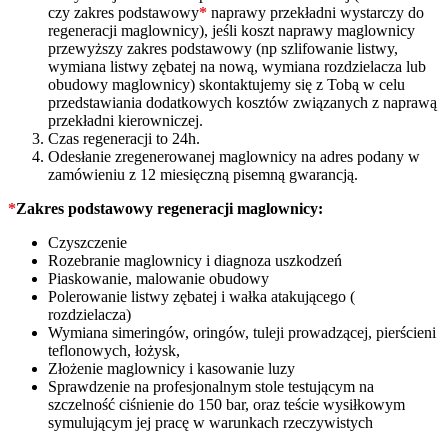
czy zakres podstawowy
*
naprawy przekładni wystarczy do
regeneracji maglownicy), jeśli koszt naprawy maglownicy
przewyższy zakres podstawowy (np szlifowanie listwy,
wymiana listwy zębatej na nową, wymiana rozdzielacza lub
obudowy maglownicy) skontaktujemy się z Tobą w celu
przedstawiania dodatkowych kosztów związanych z naprawą
przekładni kierowniczej.
Czas regeneracji to 24h.
Odesłanie zregenerowanej maglownicy na adres podany w
zamówieniu z 12 miesięczną pisemną gwarancją.
*
Zakres podstawowy regeneracji maglownicy:
Czyszczenie
Rozebranie maglownicy i diagnoza uszkodzeń
Piaskowanie, malowanie obudowy
Polerowanie listwy zębatej i wałka atakującego (
rozdzielacza)
Wymiana simeringów, oringów, tuleji prowadzącej, pierścieni
teflonowych, łożysk,
Złożenie maglownicy i kasowanie luzy
Sprawdzenie na profesjonalnym stole testującym na
szczelność ciśnienie do 150 bar, oraz teście wysiłkowym
symulującym jej pracę w warunkach rzeczywistych