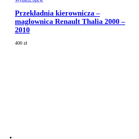
produkt
ma
Przekładnia kierownicza –
wiele
maglownica Renault Thalia 2000 –
wariantów.
Opcje
2010
można
wybrać
400
zł
na
stronie
produktu