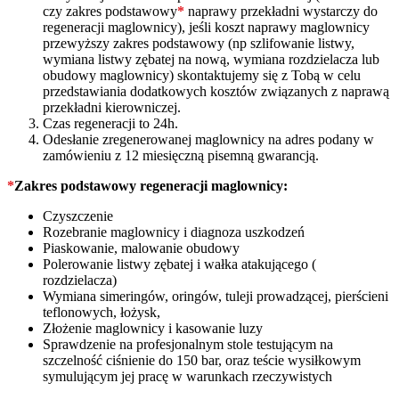
czy zakres podstawowy
*
naprawy przekładni wystarczy do
regeneracji maglownicy), jeśli koszt naprawy maglownicy
przewyższy zakres podstawowy (np szlifowanie listwy,
wymiana listwy zębatej na nową, wymiana rozdzielacza lub
obudowy maglownicy) skontaktujemy się z Tobą w celu
przedstawiania dodatkowych kosztów związanych z naprawą
przekładni kierowniczej.
Czas regeneracji to 24h.
Odesłanie zregenerowanej maglownicy na adres podany w
zamówieniu z 12 miesięczną pisemną gwarancją.
*
Zakres podstawowy regeneracji maglownicy:
Czyszczenie
Rozebranie maglownicy i diagnoza uszkodzeń
Piaskowanie, malowanie obudowy
Polerowanie listwy zębatej i wałka atakującego (
rozdzielacza)
Wymiana simeringów, oringów, tuleji prowadzącej, pierścieni
teflonowych, łożysk,
Złożenie maglownicy i kasowanie luzy
Sprawdzenie na profesjonalnym stole testującym na
szczelność ciśnienie do 150 bar, oraz teście wysiłkowym
symulującym jej pracę w warunkach rzeczywistych