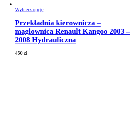
Ten
Wybierz opcje
produkt
ma
Przekładnia kierownicza –
wiele
maglownica Renault Kangoo 2003 –
wariantów.
Opcje
2008 Hydrauliczna
można
wybrać
450
zł
na
stronie
produktu