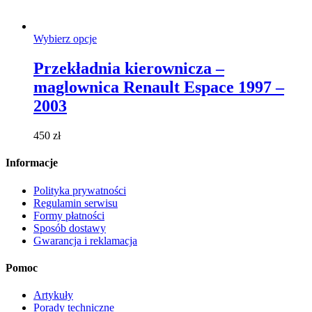
Ten
Wybierz opcje
produkt
ma
Przekładnia kierownicza –
wiele
maglownica Renault Espace 1997 –
wariantów.
Opcje
2003
można
wybrać
450
zł
na
stronie
Informacje
produktu
Polityka prywatności
Regulamin serwisu
Formy płatności
Sposób dostawy
Gwarancja i reklamacja
Pomoc
Artykuły
Porady techniczne