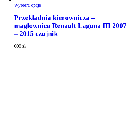
Ten
Wybierz opcje
produkt
ma
Przekładnia kierownicza –
wiele
maglownica Renault Laguna III 2007
wariantów.
Opcje
– 2015 czujnik
można
wybrać
600
zł
na
stronie
produktu