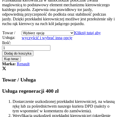
Przekładnia kierownicza w samochodzie potocznie zwana
maglownicą to podstawowy element mechanizmu kierowniczego
każdego pojazdu. Zapewnia ona prawidłowy tor jazdy,
odpowiednią przyczepność do podłoża oraz stabilność podczas
jazdy. Dzięki przekładni kierowniczej możliwe jest przełożenie siły i
ruchu rąk kierowcy na ruch kół jadącego pojazdu.
Towar /
Kliknij tutaj aby
Usługa:
wyczyścić i wybrać inną opcję
Przekładnia
Ilość:
kierownicza
-
Dodaj do koszyka
maglownica
Kup teraz
Renault
Marka:
Renault
Koleos
2007
-
Towar / Usługa
2016
quantity
Usługa regeneracji 400 zł
Dostarczenie uszkodzonej przekładni kierowniczej, na własną
rękę lub za pośrednictwem naszego kuriera DPD (należy o
tym wspomnieć w komentarzu do zamówienia).
Weryfikacja uszkodzeń przekładni kierowniczej (określenie