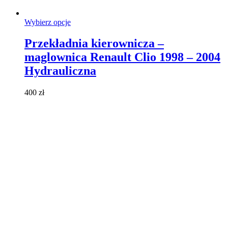
Ten
Wybierz opcje
produkt
ma
Przekładnia kierownicza –
wiele
maglownica Renault Clio 1998 – 2004
wariantów.
Opcje
Hydrauliczna
można
wybrać
400
zł
na
stronie
produktu