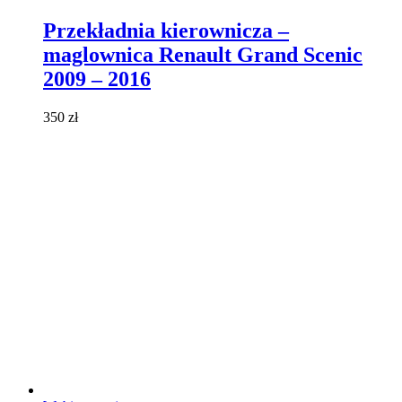
produkt
ma
Przekładnia kierownicza –
wiele
maglownica Renault Grand Scenic
wariantów.
Opcje
2009 – 2016
można
wybrać
350
zł
na
stronie
produktu