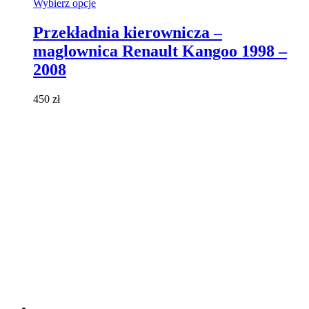
Ten
Wybierz opcje
produkt
ma
Przekładnia kierownicza –
wiele
maglownica Renault Kangoo 1998 –
wariantów.
Opcje
2008
można
wybrać
450
zł
na
stronie
produktu