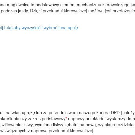
ana maglownicą to podstawowy element mechanizmu kierowniczego każ
odczas jazdy. Dzięki przekładni kierowniczej możliwe jest przełożenie 
nij tutaj aby wyczyścić i wybrać inną opcję
zej, na własną rękę lub za pośrednictwem naszego kuriera DPD (nale
(określenie czy zakres podstawowy
*
naprawy przekładni wystarczy do re
zlifowanie listwy, wymiana listwy zębatej na nową, wymiana rozdziela
w związanych z naprawą przekładni kierowniczej.