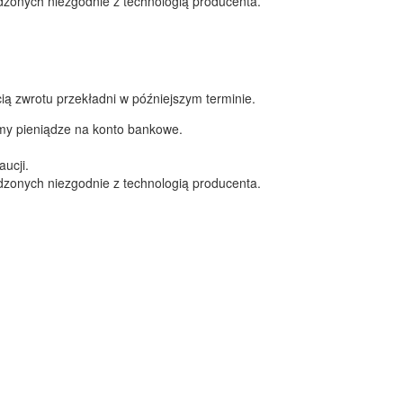
zonych niezgodnie z technologią producenta.
ą zwrotu przekładni w późniejszym terminie.
amy pieniądze na konto bankowe.
ucji.
zonych niezgodnie z technologią producenta.