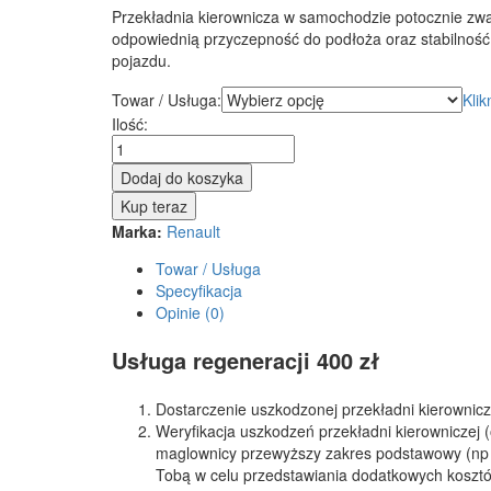
Przekładnia kierownicza w samochodzie potocznie zw
odpowiednią przyczepność do podłoża oraz stabilność p
pojazdu.
Towar / Usługa:
Klik
Przekładnia
Ilość:
kierownicza
-
Dodaj do koszyka
maglownica
Kup teraz
Renault
Marka:
Renault
Thalia
2000
Towar / Usługa
-
Specyfikacja
2010
Opinie (0)
quantity
Usługa regeneracji 400 zł
Dostarczenie uszkodzonej przekładni kierownic
Weryfikacja uszkodzeń przekładni kierowniczej 
maglownicy przewyższy zakres podstawowy (np s
Tobą w celu przedstawiania dodatkowych kosztó