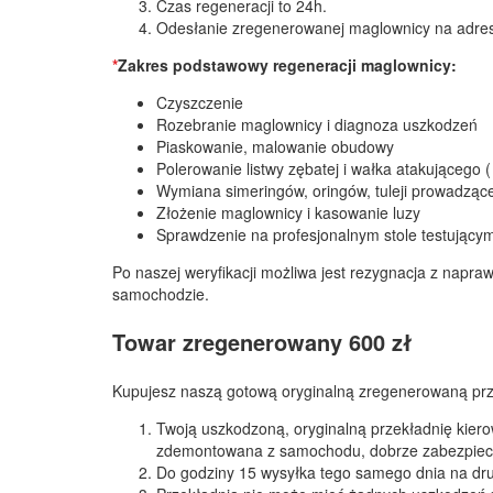
Czas regeneracji to 24h.
Odesłanie zregenerowanej maglownicy na adre
*
Zakres podstawowy regeneracji maglownicy:
Czyszczenie
Rozebranie maglownicy i diagnoza uszkodzeń
Piaskowanie, malowanie obudowy
Polerowanie listwy zębatej i wałka atakującego (
Wymiana simeringów, oringów, tuleji prowadzącej
Złożenie maglownicy i kasowanie luzy
Sprawdzenie na profesjonalnym stole testującym
Po naszej weryfikacji możliwa jest rezygnacja z napr
samochodzie.
Towar zregenerowany 600 zł
Kupujesz naszą gotową oryginalną zregenerowaną prz
Twoją uszkodzoną, oryginalną przekładnię kiero
zdemontowana z samochodu, dobrze zabezpiecz
Do godziny 15 wysyłka tego samego dnia na drug