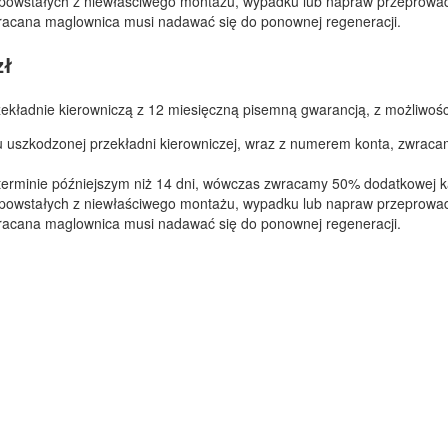
powstałych z niewłaściwego montażu, wypadku lub napraw przeprowad
racana maglownica musi nadawać się do ponownej regeneracji.
zł
kładnie kierowniczą z 12 miesięczną pisemną gwarancją, z możliwości
iu uszkodzonej przekładni kierowniczej, wraz z numerem konta, zwrac
 terminie późniejszym niż 14 dni, wówczas zwracamy 50% dodatkowej ka
powstałych z niewłaściwego montażu, wypadku lub napraw przeprowad
racana maglownica musi nadawać się do ponownej regeneracji.