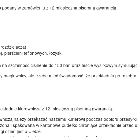
s podany w zamówieniu z 12 miesięczną pisemną gwarancją.
 rozdzielacza)
, pierścieni teflonowych, łożysk,
 na szczelność ciśnienie do 150 bar, oraz teście wysiłkowym symulują
awy maglownicy, ale trzeba mieć świadomość, że przekładnia po rozeb
ekładnie kierowniczą z 12 miesięczną pisemną gwarancją.
wniczą należy przekazać naszemu kurierowi podczas odbioru przesyłki
ona i spakowana w kartonowe pudełko chroniące przekładnie przed u
i dzień jest u Ciebie.