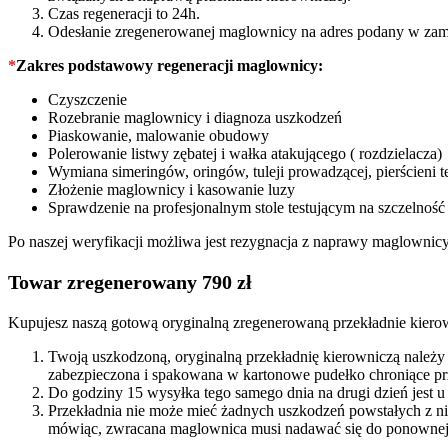
Czas regeneracji to 24h.
Odesłanie zregenerowanej maglownicy na adres podany w zam
*
Zakres podstawowy regeneracji maglownicy:
Czyszczenie
Rozebranie maglownicy i diagnoza uszkodzeń
Piaskowanie, malowanie obudowy
Polerowanie listwy zębatej i wałka atakującego ( rozdzielacza)
Wymiana simeringów, oringów, tuleji prowadzącej, pierścieni t
Złożenie maglownicy i kasowanie luzy
Sprawdzenie na profesjonalnym stole testującym na szczelność
Po naszej weryfikacji możliwa jest rezygnacja z naprawy maglownic
Towar zregenerowany 790 zł
Kupujesz naszą gotową oryginalną zregenerowaną przekładnie kiero
Twoją uszkodzoną, oryginalną przekładnię kierowniczą należy
zabezpieczona i spakowana w kartonowe pudełko chroniące prz
Do godziny 15 wysyłka tego samego dnia na drugi dzień jest u
Przekładnia nie może mieć żadnych uszkodzeń powstałych z n
mówiąc, zwracana maglownica musi nadawać się do ponownej 