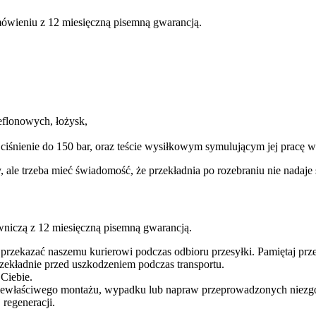
ówieniu z 12 miesięczną pisemną gwarancją.
eflonowych, łożysk,
 ciśnienie do 150 bar, oraz teście wysiłkowym symulującym jej pracę
y, ale trzeba mieć świadomość, że przekładnia po rozebraniu nie nada
wniczą z 12 miesięczną pisemną gwarancją.
 przekazać naszemu kurierowi podczas odbioru przesyłki. Pamiętaj p
ekładnie przed uszkodzeniem podczas transportu.
 Ciebie.
iewłaściwego montażu, wypadku lub napraw przeprowadzonych niezgodn
regeneracji.