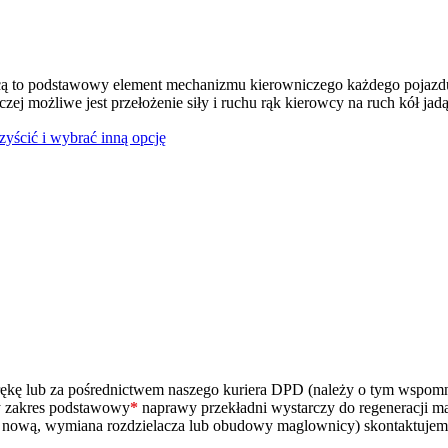
ą to podstawowy element mechanizmu kierowniczego każdego pojazdu
czej możliwe jest przełożenie siły i ruchu rąk kierowcy na ruch kół jad
czyścić i wybrać inną opcję
ą rękę lub za pośrednictwem naszego kuriera DPD (należy o tym wspo
zy zakres podstawowy
*
naprawy przekładni wystarczy do regeneracji m
na nową, wymiana rozdzielacza lub obudowy maglownicy) skontaktujem