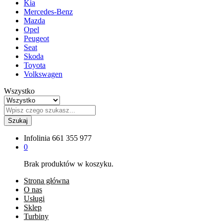
Kia
Mercedes-Benz
Mazda
Opel
Peugeot
Seat
Skoda
Toyota
Volkswagen
Wszystko
Szukaj
Infolinia
661 355 977
0
Brak produktów w koszyku.
Strona główna
O nas
Usługi
Sklep
Turbiny