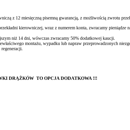
niczą z 12 miesięczną pisemną gwarancją, z możliwością zwrotu przek
 przekładni kierowniczej, wraz z numerem konta, zwracamy pieniądze 
iejszym niż 14 dni, wówczas zwracamy 50% dodatkowej kaucji.
iewłaściwego montażu, wypadku lub napraw przeprowadzonych niezgodn
regeneracji.
WKI DRĄŻKÓW TO OPCJA DODATKOWA !!!