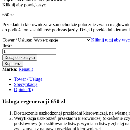
Kliknij aby powiększyć
650
zł
Przekładnia kierownicza w samochodzie potocznie zwana maglownic
do podłoża oraz stabilność podczas jazdy. Dzięki przekładni kierowni
Towar / Usługa:
Kliknij tutaj aby wy
Przekładnia
Ilość:
kierownicza
-
Dodaj do koszyka
maglownica
Kup teraz
Renault
Marka:
Renault
Trafic
2001
Towar / Usługa
-
Specyfikacja
2014
Opinie (0)
quantity
Usługa regeneracji 650 zł
Dostarczenie uszkodzonej przekładni kierowniczej, na własn
Weryfikacja uszkodzeń przekładni kierowniczej (określenie c
podstawowy (np szlifowanie listwy, wymiana listwy zębatej 
związanych z naprawą przekładni kierowniczej.