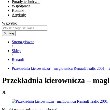
Porady techniczne
Współpraca
Kontakt
Artykuły
Wszystko
Szukaj
Strona główna
/
Sklep
/
Renault
/
Przekładnia kierownicza – maglownica Renault Trafic 2001 – 
Przekładnia kierownicza – magl
Najedź na obrazek aby powiększyć