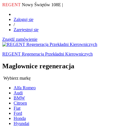
REGENT
Nowy Świętów 108E |
Zaloguj się
/
Zarejestruj się
Znajdź zamówienie
REGENT Regeneracja Przekładni Kierowniczych
Maglownice regeneracja
Wybierz markę
Alfa Romeo
Audi
BMW
Citroen
Fiat
Ford
Honda
Hyundai