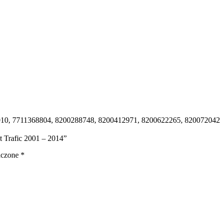
0, 7711368804, 8200288748, 8200412971, 8200622265, 820072042
t Trafic 2001 – 2014”
aczone
*