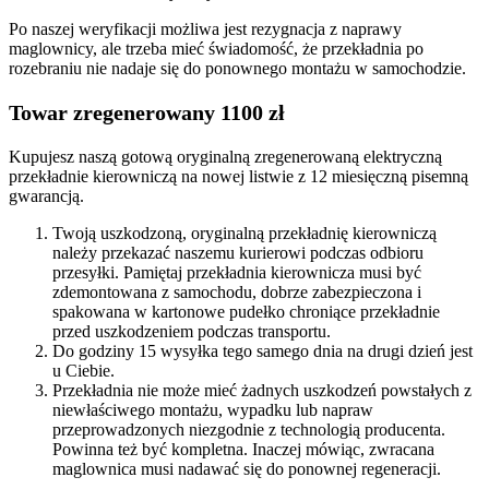
Po naszej weryfikacji możliwa jest rezygnacja z naprawy
maglownicy, ale trzeba mieć świadomość, że przekładnia po
rozebraniu nie nadaje się do ponownego montażu w samochodzie.
Towar zregenerowany 1100 zł
Kupujesz naszą gotową oryginalną zregenerowaną elektryczną
przekładnie kierowniczą na nowej listwie z 12 miesięczną pisemną
gwarancją.
Twoją uszkodzoną, oryginalną przekładnię kierowniczą
należy przekazać naszemu kurierowi podczas odbioru
przesyłki. Pamiętaj przekładnia kierownicza musi być
zdemontowana z samochodu, dobrze zabezpieczona i
spakowana w kartonowe pudełko chroniące przekładnie
przed uszkodzeniem podczas transportu.
Do godziny 15 wysyłka tego samego dnia na drugi dzień jest
u Ciebie.
Przekładnia nie może mieć żadnych uszkodzeń powstałych z
niewłaściwego montażu, wypadku lub napraw
przeprowadzonych niezgodnie z technologią producenta.
Powinna też być kompletna. Inaczej mówiąc, zwracana
maglownica musi nadawać się do ponownej regeneracji.