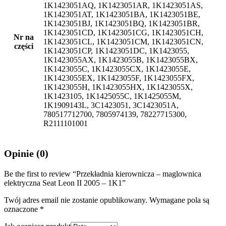
1K1423051AQ, 1K1423051AR, 1K1423051AS,
1K1423051AT, 1K1423051BA, 1K1423051BE,
1K1423051BJ, 1K1423051BQ, 1K1423051BR,
1K1423051CD, 1K1423051CG, 1K1423051CH,
Nr na
1K1423051CL, 1K1423051CM, 1K1423051CN,
części
1K1423051CP, 1K1423051DC, 1K1423055,
1K1423055AX, 1K1423055B, 1K1423055BX,
1K1423055C, 1K1423055CX, 1K1423055E,
1K1423055EX, 1K1423055F, 1K1423055FX,
1K1423055H, 1K1423055HX, 1K1423055X,
1K1423105, 1K1425055C, 1K1425055M,
1K1909143L, 3C1423051, 3C1423051A,
780517712700, 7805974139, 78227715300,
R2111101001
Opinie (0)
Be the first to review “Przekładnia kierownicza – maglownica
elektryczna Seat Leon II 2005 – 1K1”
Twój adres email nie zostanie opublikowany.
Wymagane pola są
oznaczone
*