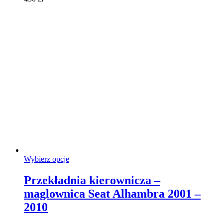
wybrać
na
stronie
produktu
Ten
Wybierz opcje
produkt
ma
Przekładnia kierownicza –
wiele
maglownica Seat Alhambra 2001 –
wariantów.
Opcje
2010
można
wybrać