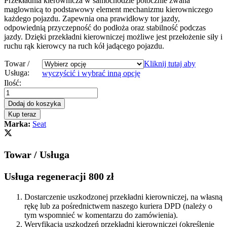
Przekładnia kierownicza w samochodzie potocznie zwana
maglownicą to podstawowy element mechanizmu kierowniczego
każdego pojazdu. Zapewnia ona prawidłowy tor jazdy,
odpowiednią przyczepność do podłoża oraz stabilność podczas
jazdy. Dzięki przekładni kierowniczej możliwe jest przełożenie siły i
ruchu rąk kierowcy na ruch kół jadącego pojazdu.
Towar /
Kliknij tutaj aby
Usługa:
wyczyścić i wybrać inną opcję
Przekładnia
Ilość:
kierownicza
-
Dodaj do koszyka
maglownica
Kup teraz
elektryczna
Marka:
Seat
Seat
Leon
II
Towar / Usługa
2005
-
1K1
Usługa regeneracji 800 zł
quantity
Dostarczenie uszkodzonej przekładni kierowniczej, na własną
rękę lub za pośrednictwem naszego kuriera DPD (należy o
tym wspomnieć w komentarzu do zamówienia).
Weryfikacja uszkodzeń przekładni kierowniczej (określenie