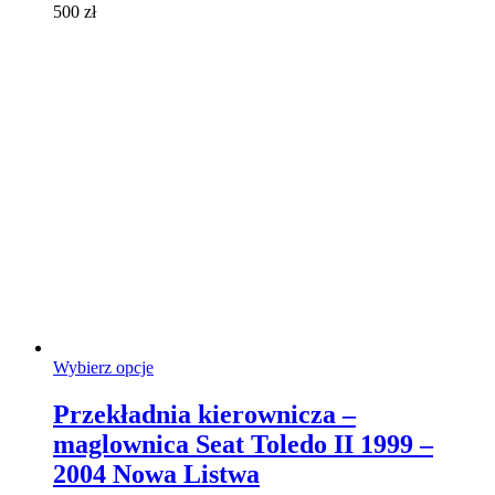
500
zł
na
stronie
produktu
Ten
Wybierz opcje
produkt
ma
Przekładnia kierownicza –
wiele
maglownica Seat Toledo II 1999 –
wariantów.
Opcje
2004 Nowa Listwa
można