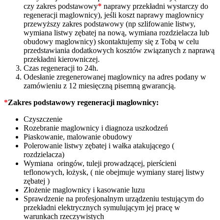
czy zakres podstawowy
*
naprawy przekładni wystarczy do
regeneracji maglownicy), jeśli koszt naprawy maglownicy
przewyższy zakres podstawowy (np szlifowanie listwy,
wymiana listwy zębatej na nową, wymiana rozdzielacza lub
obudowy maglownicy) skontaktujemy się z Tobą w celu
przedstawiania dodatkowych kosztów związanych z naprawą
przekładni kierowniczej.
Czas regeneracji to 24h.
Odesłanie zregenerowanej maglownicy na adres podany w
zamówieniu z 12 miesięczną pisemną gwarancją.
*
Zakres podstawowy regeneracji maglownicy:
Czyszczenie
Rozebranie maglownicy i diagnoza uszkodzeń
Piaskowanie, malowanie obudowy
Polerowanie listwy zębatej i wałka atakującego (
rozdzielacza)
Wymiana oringów, tuleji prowadzącej, pierścieni
teflonowych, łożysk, ( nie obejmuje wymiany starej listwy
zębatej )
Złożenie maglownicy i kasowanie luzu
Sprawdzenie na profesjonalnym urządzeniu testującym do
przekładni elektrycznych symulującym jej pracę w
warunkach rzeczywistych