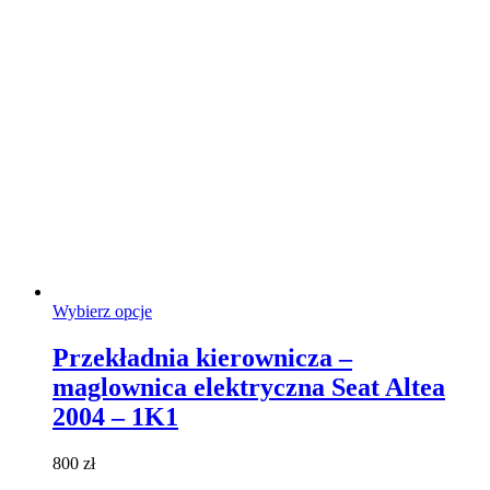
produktu
Ten
Wybierz opcje
produkt
ma
Przekładnia kierownicza –
wiele
maglownica elektryczna Seat Altea
wariantów.
Opcje
2004 – 1K1
można
wybrać
800
zł
na
stronie