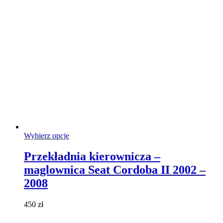
Ten
Wybierz opcje
produkt
ma
Przekładnia kierownicza –
wiele
maglownica Seat Cordoba II 2002 –
wariantów.
Opcje
2008
można
wybrać
450
zł
na
stronie