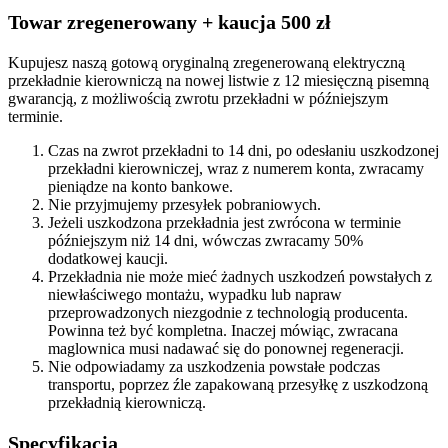
Towar zregenerowany + kaucja 500 zł
Kupujesz naszą gotową oryginalną zregenerowaną elektryczną
przekładnie kierowniczą na nowej listwie z 12 miesięczną pisemną
gwarancją, z możliwością zwrotu przekładni w późniejszym
terminie.
Czas na zwrot przekładni to 14 dni, po odesłaniu uszkodzonej
przekładni kierowniczej, wraz z numerem konta, zwracamy
pieniądze na konto bankowe.
Nie przyjmujemy przesyłek pobraniowych.
Jeżeli uszkodzona przekładnia jest zwrócona w terminie
późniejszym niż 14 dni, wówczas zwracamy 50%
dodatkowej kaucji.
Przekładnia nie może mieć żadnych uszkodzeń powstałych z
niewłaściwego montażu, wypadku lub napraw
przeprowadzonych niezgodnie z technologią producenta.
Powinna też być kompletna. Inaczej mówiąc, zwracana
maglownica musi nadawać się do ponownej regeneracji.
Nie odpowiadamy za uszkodzenia powstałe podczas
transportu, poprzez źle zapakowaną przesyłkę z uszkodzoną
przekładnią kierowniczą.
Specyfikacja