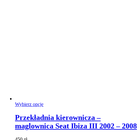
Ten
Wybierz opcje
produkt
ma
Przekładnia kierownicza –
wiele
maglownica Seat Ibiza III 2002 – 2008
wariantów.
Opcje
można
450
zł