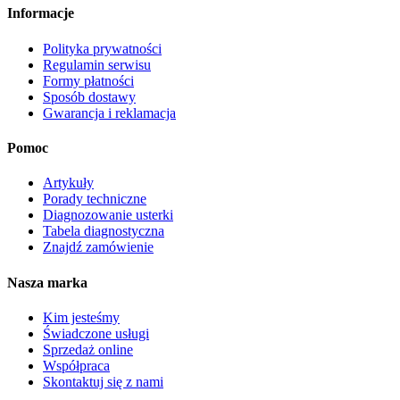
Informacje
produktu
Polityka prywatności
Regulamin serwisu
Formy płatności
Sposób dostawy
Gwarancja i reklamacja
Pomoc
Artykuły
Porady techniczne
Diagnozowanie usterki
Tabela diagnostyczna
Znajdź zamówienie
Nasza marka
Kim jesteśmy
Świadczone usługi
Sprzedaż online
Współpraca
Skontaktuj się z nami