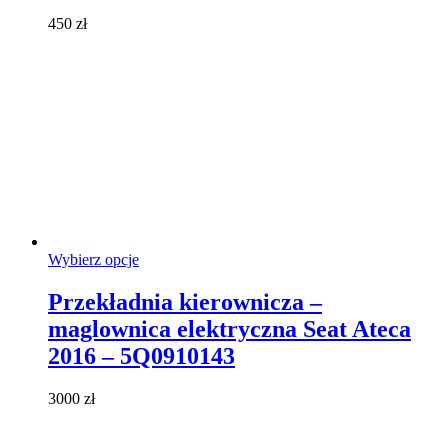
wybrać
450
zł
na
stronie
produktu
Ten
Wybierz opcje
produkt
ma
Przekładnia kierownicza –
wiele
maglownica elektryczna Seat Ateca
wariantów.
Opcje
2016 – 5Q0910143
można
wybrać
3000
zł
na
stronie
produktu