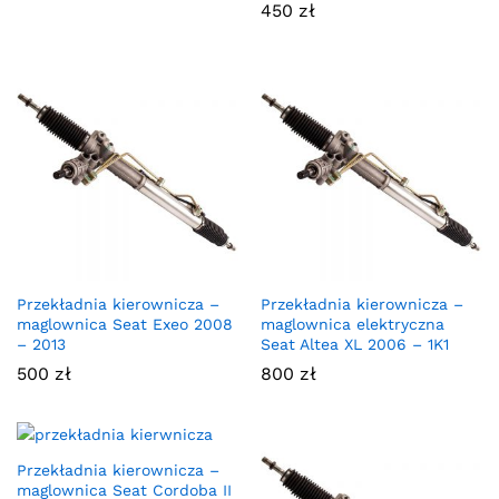
450
zł
Oceniono
5.00
na 5
Przekładnia kierownicza –
Przekładnia kierownicza –
maglownica Seat Exeo 2008
maglownica elektryczna
– 2013
Seat Altea XL 2006 – 1K1
500
zł
800
zł
Przekładnia kierownicza –
maglownica Seat Cordoba II