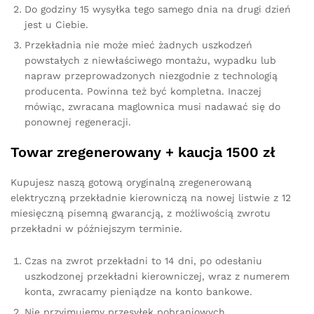
Do godziny 15 wysyłka tego samego dnia na drugi dzień
jest u Ciebie.
Przekładnia nie może mieć żadnych uszkodzeń
powstałych z niewłaściwego montażu, wypadku lub
napraw przeprowadzonych niezgodnie z technologią
producenta. Powinna też być kompletna. Inaczej
mówiąc, zwracana maglownica musi nadawać się do
ponownej regeneracji.
Towar zregenerowany + kaucja 1500 zł
Kupujesz naszą gotową oryginalną zregenerowaną
elektryczną przekładnie kierowniczą na nowej listwie z 12
miesięczną pisemną gwarancją, z możliwością zwrotu
przekładni w późniejszym terminie.
Czas na zwrot przekładni to 14 dni, po odesłaniu
uszkodzonej przekładni kierowniczej, wraz z numerem
konta, zwracamy pieniądze na konto bankowe.
Nie przyjmujemy przesyłek pobraniowych.