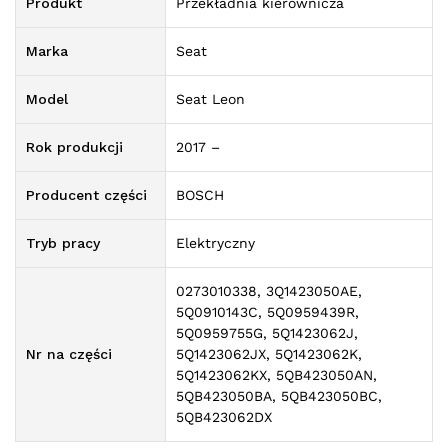
Produkt
Przekładnia kierownicza
Marka
Seat
Model
Seat Leon
Rok produkcji
2017 –
Producent części
BOSCH
Tryb pracy
Elektryczny
0273010338, 3Q1423050AE,
5Q0910143C, 5Q0959439R,
5Q0959755G, 5Q1423062J,
Nr na części
5Q1423062JX, 5Q1423062K,
5Q1423062KX, 5QB423050AN,
5QB423050BA, 5QB423050BC,
5QB423062DX