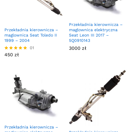
Przekładnia kierownicza –
maglownica elektryczna
Przekładnia kierownicza –
Seat Leon III 2017 –
maglownica Seat Toledo II
5Q0910143
1999 – 2004
3000
zł
01
450
zł
Oceniono
5.00
na 5
Przekładnia kierownicza –