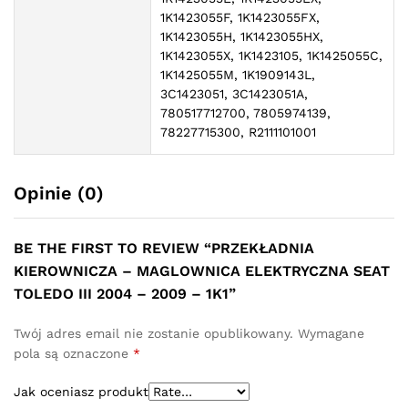
1K1423055F, 1K1423055FX,
1K1423055H, 1K1423055HX,
1K1423055X, 1K1423105, 1K1425055C,
1K1425055M, 1K1909143L,
3C1423051, 3C1423051A,
780517712700, 7805974139,
78227715300, R2111101001
Opinie (0)
BE THE FIRST TO REVIEW “PRZEKŁADNIA
KIEROWNICZA – MAGLOWNICA ELEKTRYCZNA SEAT
TOLEDO III 2004 – 2009 – 1K1”
Twój adres email nie zostanie opublikowany.
Wymagane
pola są oznaczone
*
Jak oceniasz produkt