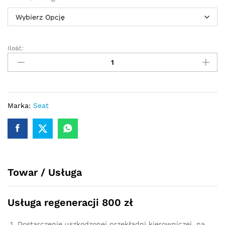
Ilość:
Przekładnia
kierownicza
-
maglownica
elektryczna
Seat
Marka:
Seat
Toledo
III
2004
-
2009
Towar / Usługa
-
1K1
quantity
Usługa regeneracji 800 zł
Dostarczenie uszkodzonej przekładni kierowniczej, na