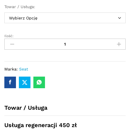
Towar / Usługa:
Ilość:
Przekładnia
kierownicza
-
maglownica
Seat
Ibiza
Marka:
Seat
IV
2008
-
2015
quantity
Towar / Usługa
Usługa regeneracji 450 zł