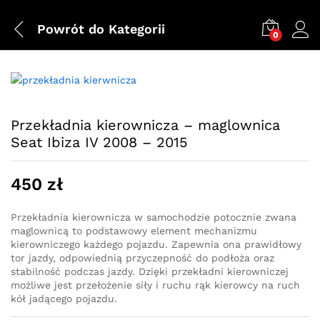
Powrót do
Kategorii
0
Przekładnia kierownicza – maglownica
Seat Ibiza IV 2008 – 2015
450
zł
Przekładnia kierownicza w samochodzie potocznie zwana
maglownicą to podstawowy element mechanizmu
kierowniczego każdego pojazdu. Zapewnia ona prawidłowy
tor jazdy, odpowiednią przyczepność do podłoża oraz
stabilność podczas jazdy. Dzięki przekładni kierowniczej
możliwe jest przełożenie siły i ruchu rąk kierowcy na ruch
kół jadącego pojazdu.