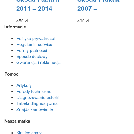
wybrać
wybrać
2011 – 2014
2007 –
na
na
stronie
stronie
produktu
produktu
450
zł
400
zł
Informacje
Polityka prywatności
Regulamin serwisu
Formy płatności
Sposób dostawy
Gwarancja i reklamacja
Pomoc
Artykuły
Porady techniczne
Diagnozowanie usterki
Tabela diagnostyczna
Znajdź zamówienie
Nasza marka
Kim jesteśmy