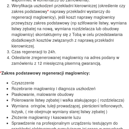
Weryfikacja uszkodzeń przekładni kierowniczej (określenie czy
zakres podstawowy
*
naprawy przekładni wystarczy do
regeneracji maglownicy), jeśli koszt naprawy maglownicy
przewyższy zakres podstawowy (np szlifowanie listwy, wymiana
listwy zębatej na nową, wymiana rozdzielacza lub obudowy
maglownicy) skontaktujemy się z Tobą w celu przedstawiania
dodatkowych kosztów związanych z naprawą przekładni
kierowniczej.
Czas regeneracji to 24h.
Odesłanie zregenerowanej maglownicy na adres podany w
zamówieniu z 12 miesięczną pisemną gwarancją.
*
Zakres podstawowy regeneracji maglownicy:
Czyszczenie
Rozebranie maglownicy i diagnoza uszkodzeń
Piaskowanie, malowanie obudowy
Polerowanie listwy zębatej i wałka atakującego ( rozdzielacza)
Wymiana oringów, tuleji prowadzącej, pierścieni teflonowych,
łożysk, ( nie obejmuje wymiany starej listwy zębatej )
Złożenie maglownicy i kasowanie luzu
Sprawdzenie na profesjonalnym urządzeniu testującym do
przekładni elektrycznych symulującym jej pracę w warunkach