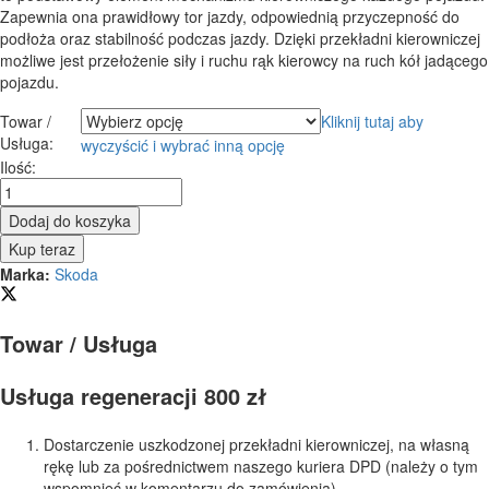
Zapewnia ona prawidłowy tor jazdy, odpowiednią przyczepność do
podłoża oraz stabilność podczas jazdy. Dzięki przekładni kierowniczej
możliwe jest przełożenie siły i ruchu rąk kierowcy na ruch kół jadącego
pojazdu.
Towar /
Kliknij tutaj aby
Usługa:
wyczyścić i wybrać inną opcję
Przekładnia
Ilość:
kierownicza
-
Dodaj do koszyka
maglownica
Kup teraz
elektryczna
Marka:
Skoda
Skoda
Octavia
II
Towar / Usługa
2004
-
1K1
Usługa regeneracji 800 zł
quantity
Dostarczenie uszkodzonej przekładni kierowniczej, na własną
rękę lub za pośrednictwem naszego kuriera DPD (należy o tym
wspomnieć w komentarzu do zamówienia).