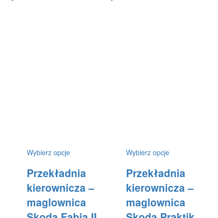
Ten
Ten
Wybierz opcje
Wybierz opcje
produkt
produkt
Przekładnia
Przekładnia
ma
ma
wiele
wiele
kierownicza –
kierownicza –
wariantów.
wariantów.
maglownica
maglownica
Opcje
Opcje
można
można
Skoda Fabia II
Skoda Praktik