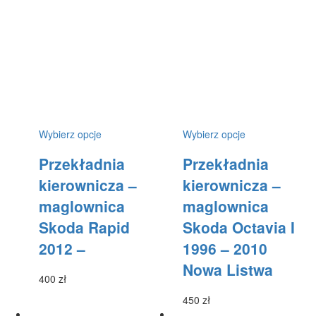
Ten
Ten
Wybierz opcje
Wybierz opcje
produkt
produkt
Przekładnia
Przekładnia
ma
ma
wiele
wiele
kierownicza –
kierownicza –
wariantów.
wariantów.
maglownica
maglownica
Opcje
Opcje
można
można
Skoda Rapid
Skoda Octavia I
wybrać
wybrać
2012 –
1996 – 2010
na
na
stronie
stronie
Nowa Listwa
produktu
produktu
400
zł
450
zł