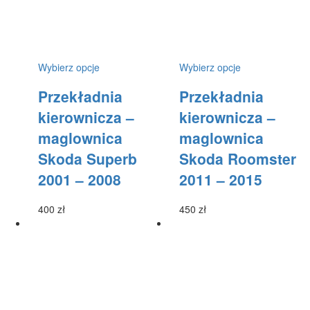
Ten
Ten
Wybierz opcje
Wybierz opcje
produkt
produkt
Przekładnia
Przekładnia
ma
ma
wiele
wiele
kierownicza –
kierownicza –
wariantów.
wariantów.
maglownica
maglownica
Opcje
Opcje
można
można
Skoda Superb
Skoda Roomster
wybrać
wybrać
2001 – 2008
2011 – 2015
na
na
stronie
stronie
produktu
produktu
400
zł
450
zł