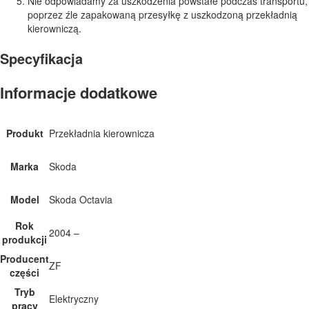
Nie odpowiadamy za uszkodzenia powstałe podczas transportu,
poprzez źle zapakowaną przesyłkę z uszkodzoną przekładnią
kierowniczą.
Specyfikacja
Informacje dodatkowe
Produkt
Przekładnia kierownicza
Marka
Skoda
Model
Skoda Octavia
Rok
2004 –
produkcji
Producent
ZF
części
Tryb
Elektryczny
pracy