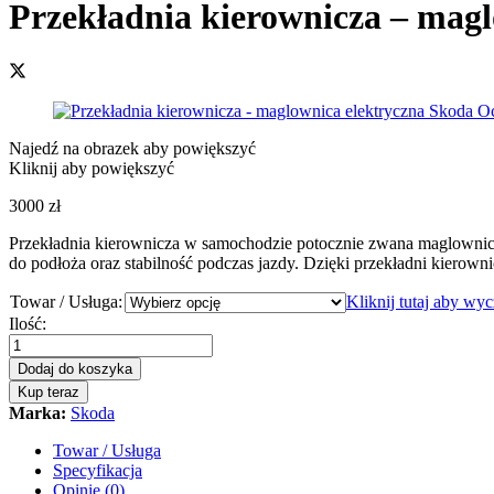
Przekładnia kierownicza – magl
Najedź na obrazek aby powiększyć
Kliknij aby powiększyć
3000
zł
Przekładnia kierownicza w samochodzie potocznie zwana maglownic
do podłoża oraz stabilność podczas jazdy. Dzięki przekładni kierowni
Towar / Usługa:
Kliknij tutaj aby wy
Przekładnia
Ilość:
kierownicza
-
Dodaj do koszyka
maglownica
Kup teraz
elektryczna
Marka:
Skoda
Skoda
Octavia
Towar / Usługa
III
Specyfikacja
2016
Opinie (0)