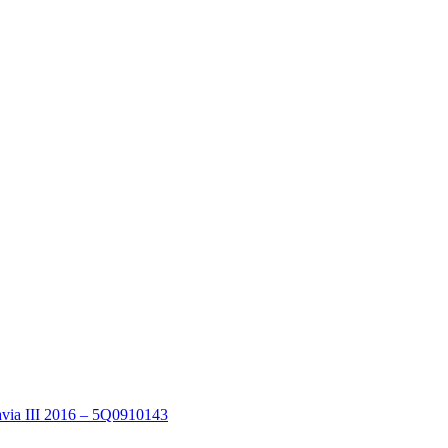
avia III 2016 – 5Q0910143