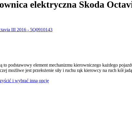
ownica elektryczna Skoda Octav
ą to podstawowy element mechanizmu kierowniczego każdego pojazdu
czej możliwe jest przełożenie siły i ruchu rąk kierowcy na ruch kół jad
czyścić i wybrać inną opcję