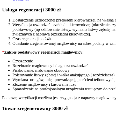
-
5Q0910143
Usługa regeneracji 3000 zł
quantity
Dostarczenie uszkodzonej przekładni kierowniczej, na własn
Weryfikacja uszkodzeń przekładni kierowniczej (określenie c
podstawowy (np szlifowanie listwy, wymiana listwy zębatej 
związanych z naprawą przekładni kierowniczej.
Czas regeneracji to 24h.
Odesłanie zregenerowanej maglownicy na adres podany w zam
*
Zakres podstawowy regeneracji maglownicy:
Czyszczenie
Rozebranie maglownicy i diagnoza uszkodzeń
Piaskowanie, malowanie obudowy
Polerowanie listwy zębatej i wałka atakującego ( rozdzielacza)
Wymiana oringów, tuleji prowadzącej, pierścieni teflonowych, ł
Złożenie maglownicy i kasowanie luzu
Sprawdzenie na profesjonalnym urządzeniu testującym do prze
Po naszej weryfikacji możliwa jest rezygnacja z naprawy maglownic
Towar zregenerowany 3000 zł