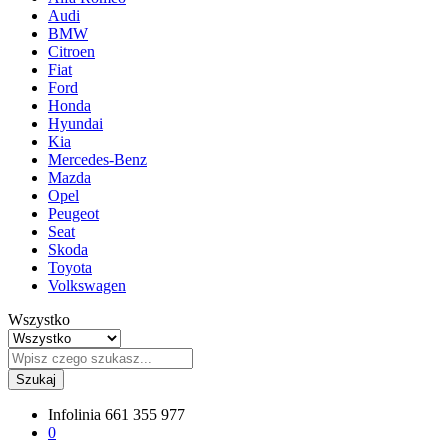
Audi
BMW
Citroen
Fiat
Ford
Honda
Hyundai
Kia
Mercedes-Benz
Mazda
Opel
Peugeot
Seat
Skoda
Toyota
Volkswagen
Wszystko
Szukaj
Infolinia
661 355 977
0