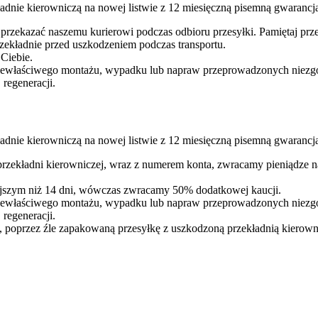
adnie kierowniczą na nowej listwie z 12 miesięczną pisemną gwarancj
 przekazać naszemu kurierowi podczas odbioru przesyłki. Pamiętaj p
ekładnie przed uszkodzeniem podczas transportu.
 Ciebie.
iewłaściwego montażu, wypadku lub napraw przeprowadzonych niezgodn
regeneracji.
dnie kierowniczą na nowej listwie z 12 miesięczną pisemną gwarancją
 przekładni kierowniczej, wraz z numerem konta, zwracamy pieniądze 
iejszym niż 14 dni, wówczas zwracamy 50% dodatkowej kaucji.
iewłaściwego montażu, wypadku lub napraw przeprowadzonych niezgodn
regeneracji.
 poprzez źle zapakowaną przesyłkę z uszkodzoną przekładnią kierown