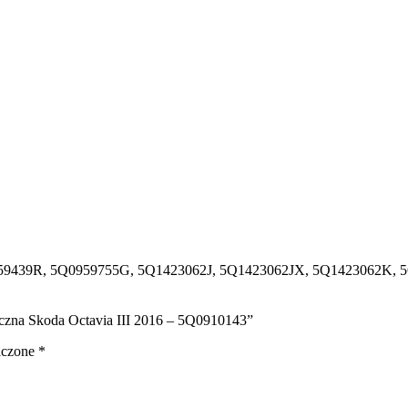
959439R, 5Q0959755G, 5Q1423062J, 5Q1423062JX, 5Q1423062K
ryczna Skoda Octavia III 2016 – 5Q0910143”
aczone
*