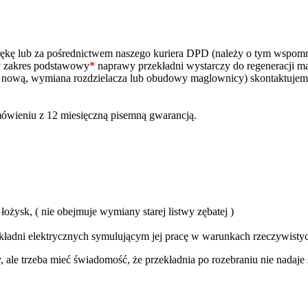
ą rękę lub za pośrednictwem naszego kuriera DPD (należy o tym wspo
zy zakres podstawowy
*
naprawy przekładni wystarczy do regeneracji m
na nową, wymiana rozdzielacza lub obudowy maglownicy) skontaktujem
ówieniu z 12 miesięczną pisemną gwarancją.
ożysk, ( nie obejmuje wymiany starej listwy zębatej )
kładni elektrycznych symulującym jej pracę w warunkach rzeczywisty
y, ale trzeba mieć świadomość, że przekładnia po rozebraniu nie nada