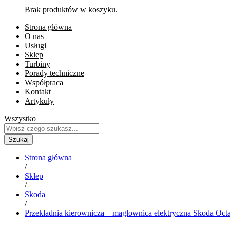
Brak produktów w koszyku.
Strona główna
O nas
Usługi
Sklep
Turbiny
Porady techniczne
Współpraca
Kontakt
Artykuły
Wszystko
Szukaj
Strona główna
/
Sklep
/
Skoda
/
Przekładnia kierownicza – maglownica elektryczna Skoda Oct