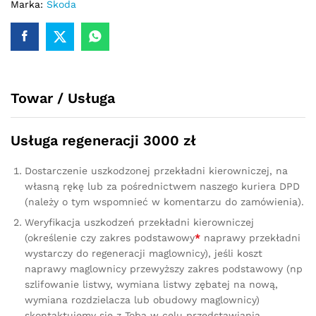
Skoda
Marka:
Skoda
Superb
III
2016
-
5Q0910143
Towar / Usługa
quantity
Usługa regeneracji 3000 zł
Dostarczenie uszkodzonej przekładni kierowniczej, na
własną rękę lub za pośrednictwem naszego kuriera DPD
(należy o tym wspomnieć w komentarzu do zamówienia).
Weryfikacja uszkodzeń przekładni kierowniczej
(określenie czy zakres podstawowy
*
naprawy przekładni
wystarczy do regeneracji maglownicy), jeśli koszt
naprawy maglownicy przewyższy zakres podstawowy (np
szlifowanie listwy, wymiana listwy zębatej na nową,
wymiana rozdzielacza lub obudowy maglownicy)
skontaktujemy się z Tobą w celu przedstawiania