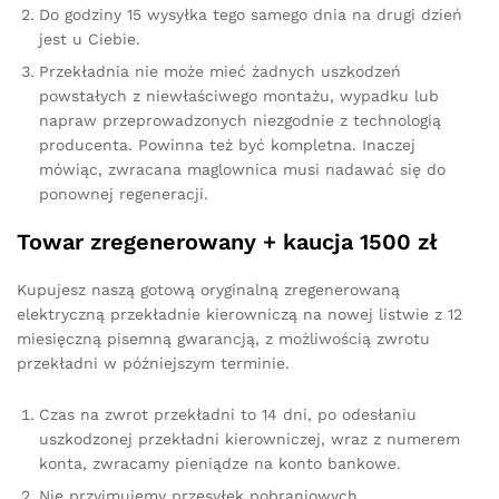
Do godziny 15 wysyłka tego samego dnia na drugi dzień
jest u Ciebie.
Przekładnia nie może mieć żadnych uszkodzeń
powstałych z niewłaściwego montażu, wypadku lub
napraw przeprowadzonych niezgodnie z technologią
producenta. Powinna też być kompletna. Inaczej
mówiąc, zwracana maglownica musi nadawać się do
ponownej regeneracji.
Towar zregenerowany + kaucja 1500 zł
Kupujesz naszą gotową oryginalną zregenerowaną
elektryczną przekładnie kierowniczą na nowej listwie z 12
miesięczną pisemną gwarancją, z możliwością zwrotu
przekładni w późniejszym terminie.
Czas na zwrot przekładni to 14 dni, po odesłaniu
uszkodzonej przekładni kierowniczej, wraz z numerem
konta, zwracamy pieniądze na konto bankowe.
Nie przyjmujemy przesyłek pobraniowych.