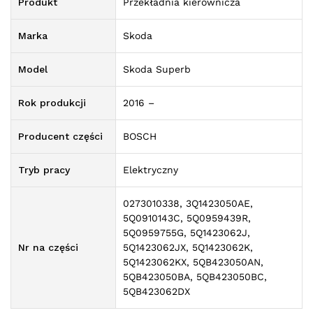
Produkt
Przekładnia kierownicza
Marka
Skoda
Model
Skoda Superb
Rok produkcji
2016 –
Producent części
BOSCH
Tryb pracy
Elektryczny
0273010338, 3Q1423050AE,
5Q0910143C, 5Q0959439R,
5Q0959755G, 5Q1423062J,
Nr na części
5Q1423062JX, 5Q1423062K,
5Q1423062KX, 5QB423050AN,
5QB423050BA, 5QB423050BC,
5QB423062DX