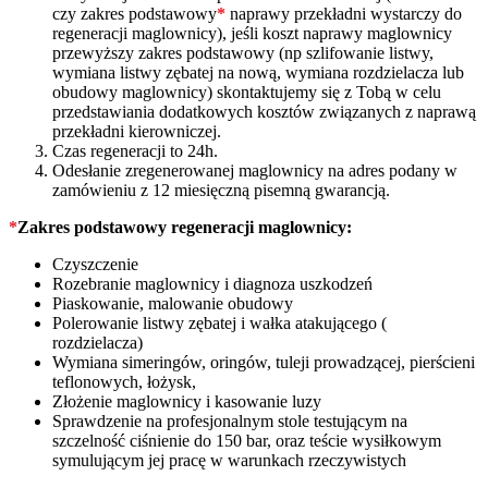
czy zakres podstawowy
*
naprawy przekładni wystarczy do
regeneracji maglownicy), jeśli koszt naprawy maglownicy
przewyższy zakres podstawowy (np szlifowanie listwy,
wymiana listwy zębatej na nową, wymiana rozdzielacza lub
obudowy maglownicy) skontaktujemy się z Tobą w celu
przedstawiania dodatkowych kosztów związanych z naprawą
przekładni kierowniczej.
Czas regeneracji to 24h.
Odesłanie zregenerowanej maglownicy na adres podany w
zamówieniu z 12 miesięczną pisemną gwarancją.
*
Zakres podstawowy regeneracji maglownicy:
Czyszczenie
Rozebranie maglownicy i diagnoza uszkodzeń
Piaskowanie, malowanie obudowy
Polerowanie listwy zębatej i wałka atakującego (
rozdzielacza)
Wymiana simeringów, oringów, tuleji prowadzącej, pierścieni
teflonowych, łożysk,
Złożenie maglownicy i kasowanie luzy
Sprawdzenie na profesjonalnym stole testującym na
szczelność ciśnienie do 150 bar, oraz teście wysiłkowym
symulującym jej pracę w warunkach rzeczywistych