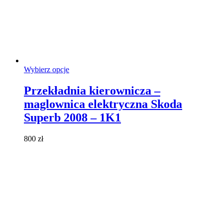
Ten
Wybierz opcje
produkt
ma
Przekładnia kierownicza –
wiele
maglownica elektryczna Skoda
wariantów.
Opcje
Superb 2008 – 1K1
można
wybrać
800
zł
na
stronie
produktu