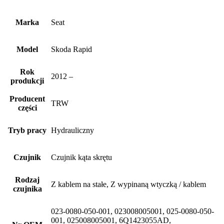
Marka
Seat
Model
Skoda Rapid
Rok
2012 –
produkcji
Producent
TRW
części
Tryb pracy
Hydrauliczny
Czujnik
Czujnik kąta skrętu
Rodzaj
Z kablem na stałe, Z wypinaną wtyczką / kablem
czujnika
023-0080-050-001, 023008005001, 025-0080-050-
001, 025008005001, 6Q1423055AD,