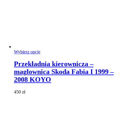
Ten
Wybierz opcje
produkt
ma
Przekładnia kierownicza –
wiele
maglownica Skoda Fabia I 1999 –
wariantów.
Opcje
2008 KOYO
można
wybrać
450
zł
na
stronie
produktu