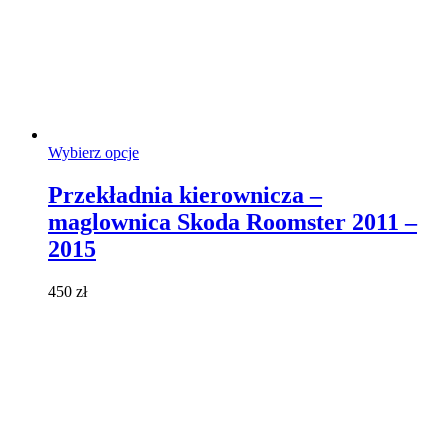
Ten
Wybierz opcje
produkt
ma
Przekładnia kierownicza –
wiele
maglownica Skoda Roomster 2011 –
wariantów.
Opcje
2015
można
wybrać
450
zł
na
stronie
produktu