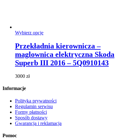
Ten
Wybierz opcje
produkt
ma
Przekładnia kierownicza –
wiele
maglownica elektryczna Skoda
wariantów.
Opcje
Superb III 2016 – 5Q0910143
można
wybrać
3000
zł
na
stronie
Informacje
produktu
Polityka prywatności
Regulamin serwisu
Formy płatności
Sposób dostawy
Gwarancja i reklamacja
Pomoc