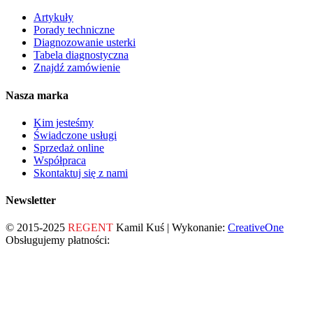
Artykuły
Porady techniczne
Diagnozowanie usterki
Tabela diagnostyczna
Znajdź zamówienie
Nasza marka
Kim jesteśmy
Świadczone usługi
Sprzedaż online
Współpraca
Skontaktuj się z nami
Newsletter
© 2015-2025
REGENT
Kamil Kuś | Wykonanie:
CreativeOne
Obsługujemy płatności: