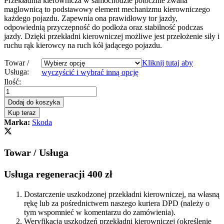
Przekładnia kierownicza w samochodzie potocznie zwana
maglownicą to podstawowy element mechanizmu kierowniczego
każdego pojazdu. Zapewnia ona prawidłowy tor jazdy,
odpowiednią przyczepność do podłoża oraz stabilność podczas
jazdy. Dzięki przekładni kierowniczej możliwe jest przełożenie siły i
ruchu rąk kierowcy na ruch kół jadącego pojazdu.
Towar /
Kliknij tutaj aby
Usługa:
wyczyścić i wybrać inną opcję
Przekładnia
Ilość:
kierownicza
-
Dodaj do koszyka
maglownica
Kup teraz
Skoda
Marka:
Skoda
Rapid
2012
-
Towar / Usługa
quantity
Usługa regeneracji 400 zł
Dostarczenie uszkodzonej przekładni kierowniczej, na własną
rękę lub za pośrednictwem naszego kuriera DPD (należy o
tym wspomnieć w komentarzu do zamówienia).
Weryfikacja uszkodzeń przekładni kierowniczej (określenie