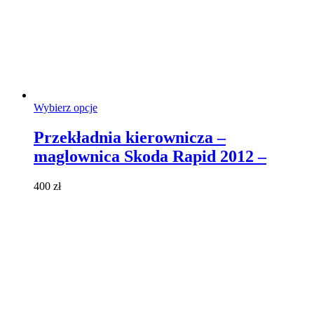
Ten
Wybierz opcje
produkt
ma
Przekładnia kierownicza –
wiele
maglownica Skoda Rapid 2012 –
wariantów.
Opcje
można
400
zł
wybrać
na
stronie
produktu