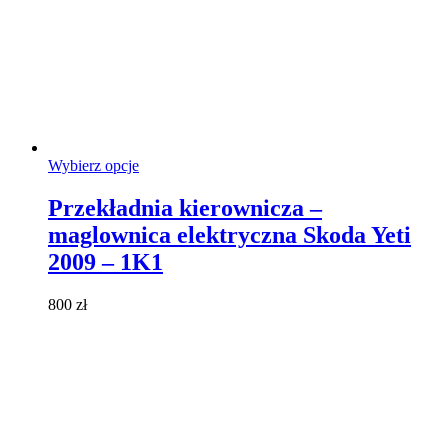
Ten
Wybierz opcje
produkt
ma
Przekładnia kierownicza –
wiele
maglownica elektryczna Skoda Yeti
wariantów.
Opcje
2009 – 1K1
można
wybrać
800
zł
na
stronie
produktu