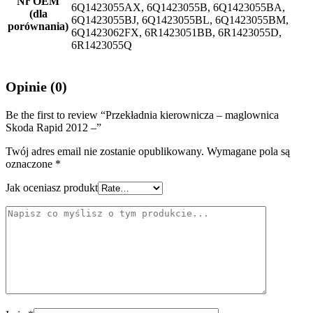
Nr OEM
6Q1423055AX, 6Q1423055B, 6Q1423055BA,
(dla
6Q1423055BJ, 6Q1423055BL, 6Q1423055BM,
porównania)
6Q1423062FX, 6R1423051BB, 6R1423055D,
6R1423055Q
Opinie (0)
Be the first to review “Przekładnia kierownicza – maglownica
Skoda Rapid 2012 –”
Twój adres email nie zostanie opublikowany.
Wymagane pola są
oznaczone
*
Jak oceniasz produkt