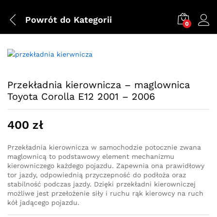
Powrót do
Kategorii
0
Przekładnia kierownicza – maglownica
Toyota Corolla E12 2001 – 2006
400
zł
Przekładnia kierownicza w samochodzie potocznie zwana
maglownicą to podstawowy element mechanizmu
kierowniczego każdego pojazdu. Zapewnia ona prawidłowy
tor jazdy, odpowiednią przyczepność do podłoża oraz
stabilność podczas jazdy. Dzięki przekładni kierowniczej
możliwe jest przełożenie siły i ruchu rąk kierowcy na ruch
kół jadącego pojazdu.