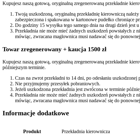
Kupujesz naszą gotową, oryginalną zregenerowaną przekładnie kierow
Twoją uszkodzoną, oryginalną przekładnię kierowniczą należy
zabezpieczona i spakowana w kartonowe pudełko chroniące prz
Do godziny 15 wysyłka tego samego dnia na drugi dzień jest u
Przekładnia nie może mieć żadnych uszkodzeń powstałych z n
mówiąc, zwracana maglownica musi nadawać się do ponownej 
Towar zregenerowany + kaucja 1500 zł
Kupujesz naszą gotową, oryginalną zregenerowaną przekładnie kierow
późniejszym terminie.
Czas na zwrot przekładni to 14 dni, po odesłaniu uszkodzonej
Nie przyjmujemy przesyłek pobraniowych.
Jeżeli uszkodzona przekładnia jest zwrócona w terminie późn
Przekładnia nie może mieć żadnych uszkodzeń powstałych z n
mówiąc, zwracana maglownica musi nadawać się do ponownej 
Informacje dodatkowe
Produkt
Przekładnia kierownicza