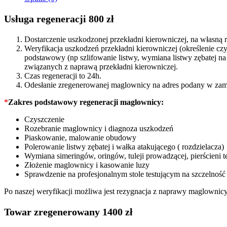
2002
quantity
Usługa regeneracji 800 zł
Dostarczenie uszkodzonej przekładni kierowniczej, na własn
Weryfikacja uszkodzeń przekładni kierowniczej (określenie c
podstawowy (np szlifowanie listwy, wymiana listwy zębatej 
związanych z naprawą przekładni kierowniczej.
Czas regeneracji to 24h.
Odesłanie zregenerowanej maglownicy na adres podany w zam
*
Zakres podstawowy regeneracji maglownicy:
Czyszczenie
Rozebranie maglownicy i diagnoza uszkodzeń
Piaskowanie, malowanie obudowy
Polerowanie listwy zębatej i wałka atakującego ( rozdzielacza)
Wymiana simeringów, oringów, tuleji prowadzącej, pierścieni t
Złożenie maglownicy i kasowanie luzy
Sprawdzenie na profesjonalnym stole testującym na szczelność
Po naszej weryfikacji możliwa jest rezygnacja z naprawy maglownic
Towar zregenerowany 1400 zł