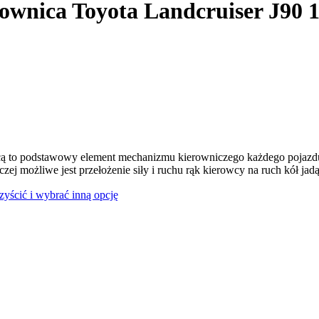
ownica Toyota Landcruiser J90 1
ą to podstawowy element mechanizmu kierowniczego każdego pojazdu
czej możliwe jest przełożenie siły i ruchu rąk kierowcy na ruch kół jad
czyścić i wybrać inną opcję