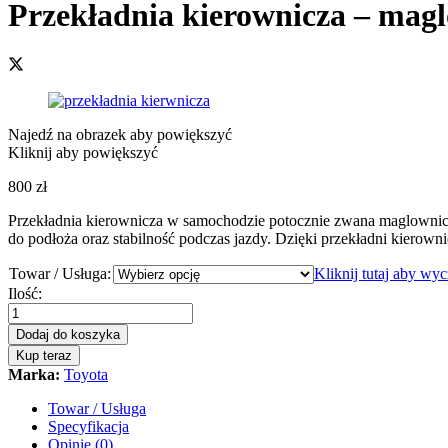
Przekładnia kierownicza – magl
Najedź na obrazek aby powiększyć
Kliknij aby powiększyć
800
zł
Przekładnia kierownicza w samochodzie potocznie zwana maglownic
do podłoża oraz stabilność podczas jazdy. Dzięki przekładni kierowni
Towar / Usługa:
Kliknij tutaj aby wy
Przekładnia
Ilość:
kierownicza
-
Dodaj do koszyka
maglownica
Kup teraz
Toyota
Marka:
Toyota
Landcruiser
J90
Towar / Usługa
1996
Specyfikacja
-
Opinie (0)