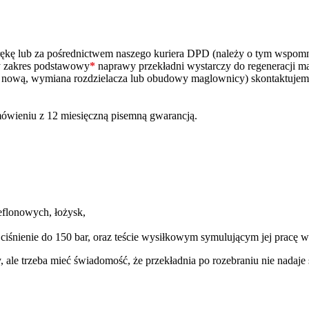
ą rękę lub za pośrednictwem naszego kuriera DPD (należy o tym wspo
zy zakres podstawowy
*
naprawy przekładni wystarczy do regeneracji m
na nową, wymiana rozdzielacza lub obudowy maglownicy) skontaktujem
ówieniu z 12 miesięczną pisemną gwarancją.
eflonowych, łożysk,
 ciśnienie do 150 bar, oraz teście wysiłkowym symulującym jej pracę
y, ale trzeba mieć świadomość, że przekładnia po rozebraniu nie nada