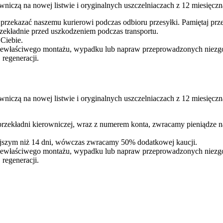
niczą na nowej listwie i oryginalnych uszczelniaczach z 12 miesięcz
 przekazać naszemu kurierowi podczas odbioru przesyłki. Pamiętaj p
ekładnie przed uszkodzeniem podczas transportu.
 Ciebie.
iewłaściwego montażu, wypadku lub napraw przeprowadzonych niezgodn
regeneracji.
niczą na nowej listwie i oryginalnych uszczelniaczach z 12 miesięcz
 przekładni kierowniczej, wraz z numerem konta, zwracamy pieniądze 
iejszym niż 14 dni, wówczas zwracamy 50% dodatkowej kaucji.
iewłaściwego montażu, wypadku lub napraw przeprowadzonych niezgodn
regeneracji.