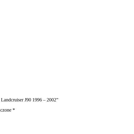
a Landcruiser J90 1996 – 2002”
aczone
*