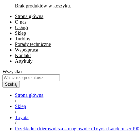
Brak produktów w koszyku.
Strona główna
O nas
Usługi
Sklep
Turbiny
Porady techniczne
Współpraca
Kontakt
Artykuły
Wszystko
Szukaj
Strona główna
/
Sklep
/
Toyota
/
Przekładnia kierownicza – maglownica Toyota Landcruiser J9