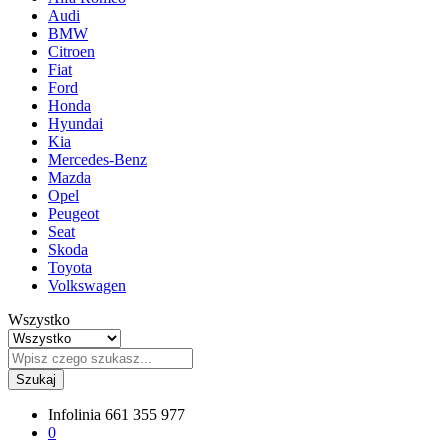
Audi
BMW
Citroen
Fiat
Ford
Honda
Hyundai
Kia
Mercedes-Benz
Mazda
Opel
Peugeot
Seat
Skoda
Toyota
Volkswagen
Wszystko
Szukaj
Infolinia
661 355 977
0