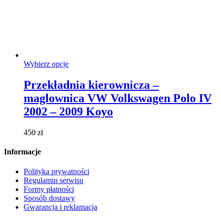
Ten
Wybierz opcje
produkt
ma
Przekładnia kierownicza –
wiele
maglownica VW Volkswagen Polo IV
wariantów.
Opcje
2002 – 2009 Koyo
można
wybrać
450
zł
na
stronie
Informacje
produktu
Polityka prywatności
Regulamin serwisu
Formy płatności
Sposób dostawy
Gwarancja i reklamacja