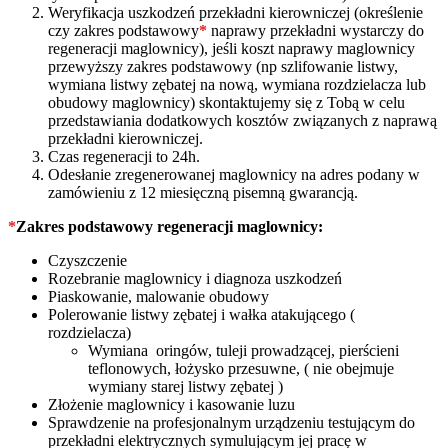
Weryfikacja uszkodzeń przekładni kierowniczej (określenie
czy zakres podstawowy
*
naprawy przekładni wystarczy do
regeneracji maglownicy), jeśli koszt naprawy maglownicy
przewyższy zakres podstawowy (np szlifowanie listwy,
wymiana listwy zębatej na nową, wymiana rozdzielacza lub
obudowy maglownicy) skontaktujemy się z Tobą w celu
przedstawiania dodatkowych kosztów związanych z naprawą
przekładni kierowniczej.
Czas regeneracji to 24h.
Odesłanie zregenerowanej maglownicy na adres podany w
zamówieniu z 12 miesięczną pisemną gwarancją.
*
Zakres podstawowy regeneracji maglownicy:
Czyszczenie
Rozebranie maglownicy i diagnoza uszkodzeń
Piaskowanie, malowanie obudowy
Polerowanie listwy zębatej i wałka atakującego (
rozdzielacza)
Wymiana oringów, tuleji prowadzącej, pierścieni
teflonowych, łożysko przesuwne, ( nie obejmuje
wymiany starej listwy zębatej )
Złożenie maglownicy i kasowanie luzu
Sprawdzenie na profesjonalnym urządzeniu testującym do
przekładni elektrycznych symulującym jej pracę w