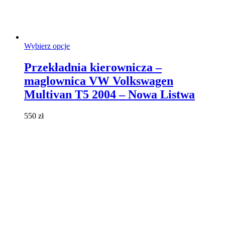
Ten
Wybierz opcje
produkt
ma
Przekładnia kierownicza –
wiele
maglownica VW Volkswagen
wariantów.
Opcje
Multivan T5 2004 – Nowa Listwa
można
wybrać
550
zł
na
stronie
produktu