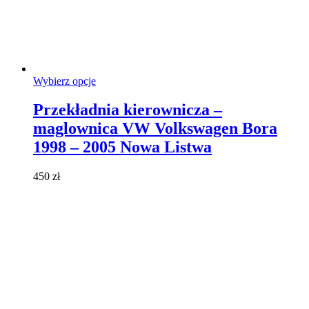
Ten
Wybierz opcje
produkt
ma
Przekładnia kierownicza –
wiele
maglownica VW Volkswagen Bora
wariantów.
Opcje
1998 – 2005 Nowa Listwa
można
wybrać
450
zł
na
stronie
produktu