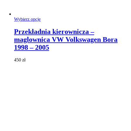
Ten
Wybierz opcje
produkt
ma
Przekładnia kierownicza –
wiele
maglownica VW Volkswagen Bora
wariantów.
Opcje
1998 – 2005
można
wybrać
450
zł
na
stronie
produktu