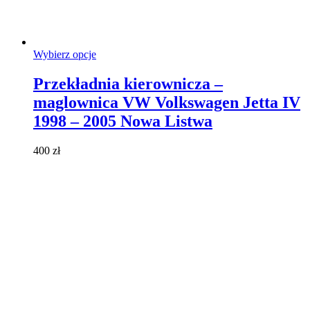
Ten
Wybierz opcje
produkt
ma
Przekładnia kierownicza –
wiele
maglownica VW Volkswagen Jetta IV
wariantów.
Opcje
1998 – 2005 Nowa Listwa
można
wybrać
400
zł
na
stronie
produktu