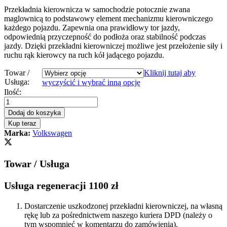
Przekładnia kierownicza w samochodzie potocznie zwana
maglownicą to podstawowy element mechanizmu kierowniczego
każdego pojazdu. Zapewnia ona prawidłowy tor jazdy,
odpowiednią przyczepność do podłoża oraz stabilność podczas
jazdy. Dzięki przekładni kierowniczej możliwe jest przełożenie siły i
ruchu rąk kierowcy na ruch kół jadącego pojazdu.
Towar /
Kliknij tutaj aby
Usługa:
wyczyścić i wybrać inną opcję
Przekładnia
Ilość:
kierownicza
-
Dodaj do koszyka
maglownica
Kup teraz
elektryczna
Marka:
Volkswagen
VW
Passat
CC
Towar / Usługa
2008
-
quantity
Usługa regeneracji 1100 zł
Dostarczenie uszkodzonej przekładni kierowniczej, na własną
rękę lub za pośrednictwem naszego kuriera DPD (należy o
tym wspomnieć w komentarzu do zamówienia).