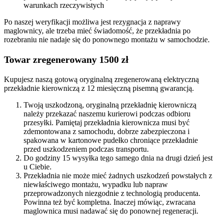
warunkach rzeczywistych
Po naszej weryfikacji możliwa jest rezygnacja z naprawy
maglownicy, ale trzeba mieć świadomość, że przekładnia po
rozebraniu nie nadaje się do ponownego montażu w samochodzie.
Towar zregenerowany 1500 zł
Kupujesz naszą gotową oryginalną zregenerowaną elektryczną
przekładnie kierowniczą z 12 miesięczną pisemną gwarancją.
Twoją uszkodzoną, oryginalną przekładnię kierowniczą
należy przekazać naszemu kurierowi podczas odbioru
przesyłki. Pamiętaj przekładnia kierownicza musi być
zdemontowana z samochodu, dobrze zabezpieczona i
spakowana w kartonowe pudełko chroniące przekładnie
przed uszkodzeniem podczas transportu.
Do godziny 15 wysyłka tego samego dnia na drugi dzień jest
u Ciebie.
Przekładnia nie może mieć żadnych uszkodzeń powstałych z
niewłaściwego montażu, wypadku lub napraw
przeprowadzonych niezgodnie z technologią producenta.
Powinna też być kompletna. Inaczej mówiąc, zwracana
maglownica musi nadawać się do ponownej regeneracji.