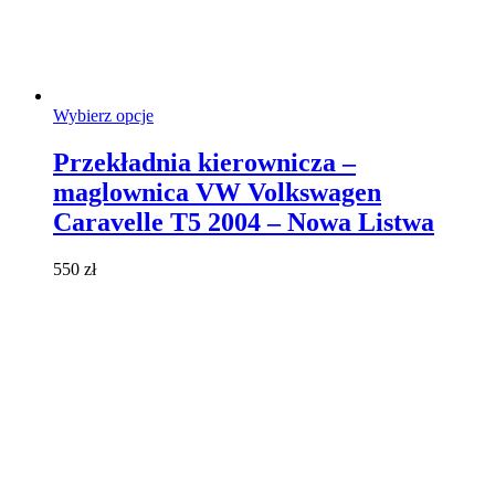
Ten
Wybierz opcje
produkt
ma
Przekładnia kierownicza –
wiele
maglownica VW Volkswagen
wariantów.
Opcje
Caravelle T5 2004 – Nowa Listwa
można
wybrać
550
zł
na
stronie
produktu