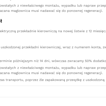
owstałych z niewłaściwego montażu, wypadku lub napraw przep
racana maglownica musi nadawać się do ponownej regeneracji.
ł
ektryczną przekładnie kierowniczą na nowej listwie z 12 miesię
iu uszkodzonej przekładni kierowniczej, wraz z numerem konta, 
terminie późniejszym niż 14 dni, wówczas zwracamy 50% dodatko
owstałych z niewłaściwego montażu, wypadku lub napraw przep
racana maglownica musi nadawać się do ponownej regeneracji.
s transportu, poprzez źle zapakowaną przesyłkę z uszkodzoną 