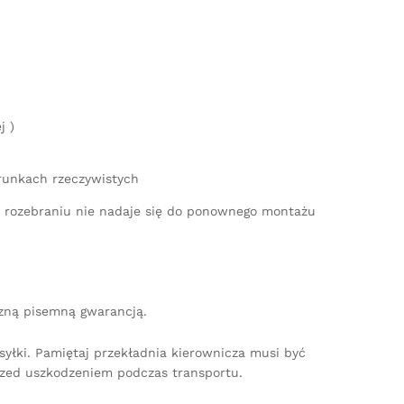
j )
runkach rzeczywistych
po rozebraniu nie nadaje się do ponownego montażu
czną pisemną gwarancją.
yłki. Pamiętaj przekładnia kierownicza musi być
zed uszkodzeniem podczas transportu.