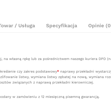
Towar / Usługa
Specyfikacja
Opinie (0
ej, na własną rękę lub za pośrednictwem naszego kuriera DPD 
określenie czy zakres podstawowy
*
naprawy przekładni wystarczy 
lifowanie listwy, wymiana listwy zębatej na nową, wymiana ro
osztów związanych z naprawą przekładni kierowniczej.
podany w zamówieniu z 12 miesięczną pisemną gwarancją.