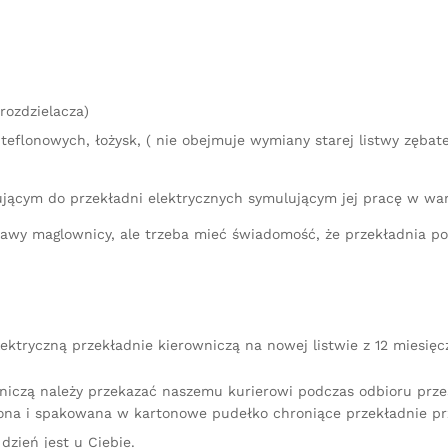
rozdzielacza)
teflonowych, łożysk, ( nie obejmuje wymiany starej listwy zębate
ującym do przekładni elektrycznych symulującym jej pracę w wa
aprawy maglownicy, ale trzeba mieć świadomość, że przekładnia 
ektryczną przekładnie kierowniczą na nowej listwie z 12 miesię
niczą należy przekazać naszemu kurierowi podczas odbioru przes
na i spakowana w kartonowe pudełko chroniące przekładnie pr
dzień jest u Ciebie.