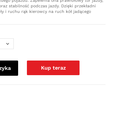
dego pojazdu. Zapewnia ona prawidłowy tor jazdy,
az stabilność podczas jazdy. Dzięki przekładni
iły i ruchu rąk kierowcy na ruch kół jadącego
Kup teraz
zyka