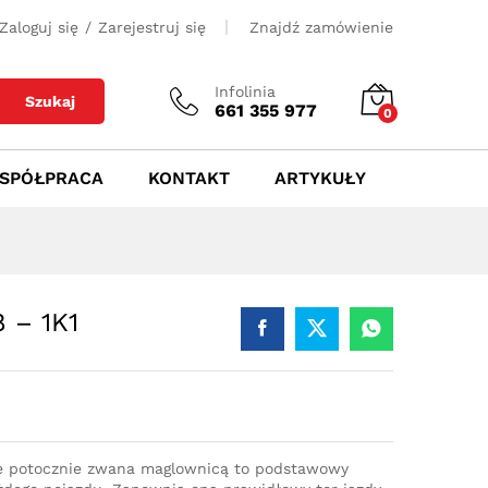
800
zł
Dodaj do koszyka
Zaloguj się
/
Zarejestruj się
Znajdź zamówienie
Infolinia
Szukaj
661 355 977
0
SPÓŁPRACA
KONTAKT
ARTYKUŁY
 – 1K1
e potocznie zwana maglownicą to podstawowy