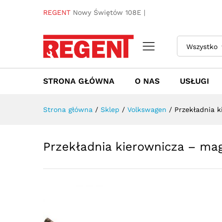
Przekładnia kierownicza - m
REGENT
Nowy Świętów 108E |
Towar / Usługa
Specyfikacja
Opinie
Wszystko
STRONA GŁÓWNA
O NAS
USŁUGI
Strona główna
/
Sklep
/
Volkswagen
/
Przekładnia k
Przekładnia kierownicza – mag