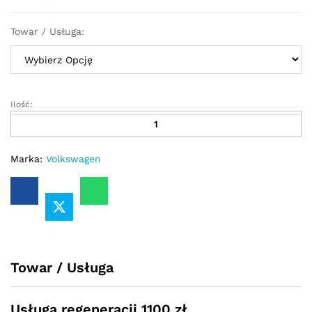
Towar / Usługa:
Ilość:
Przekładnia
kierownicza
-
maglownica
Marka:
Volkswagen
elektryczna
VW
Touran
II
2010
-
2015
Towar / Usługa
quantity
Usługa regeneracji 1100 zł