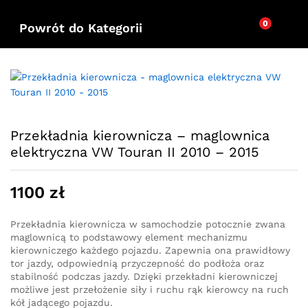
0
Powrót do
Kategorii
Przekładnia kierownicza – maglownica
elektryczna VW Touran II 2010 – 2015
1100
zł
Przekładnia kierownicza w samochodzie potocznie zwana
maglownicą to podstawowy element mechanizmu
kierowniczego każdego pojazdu. Zapewnia ona prawidłowy
tor jazdy, odpowiednią przyczepność do podłoża oraz
stabilność podczas jazdy. Dzięki przekładni kierowniczej
możliwe jest przełożenie siły i ruchu rąk kierowcy na ruch
kół jadącego pojazdu.