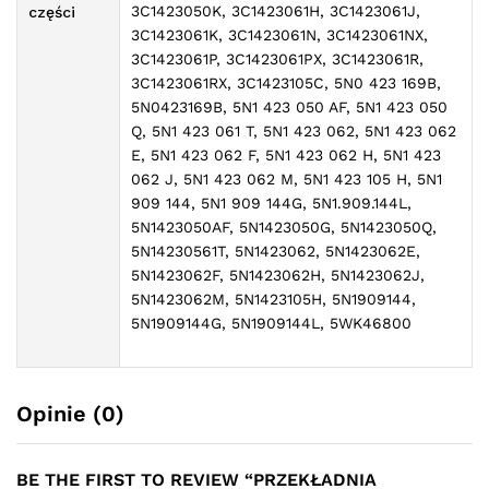
3C1423050K, 3C1423061H, 3C1423061J,
części
3C1423061K, 3C1423061N, 3C1423061NX,
3C1423061P, 3C1423061PX, 3C1423061R,
3C1423061RX, 3C1423105C, 5N0 423 169B,
5N0423169B, 5N1 423 050 AF, 5N1 423 050
Q, 5N1 423 061 T, 5N1 423 062, 5N1 423 062
E, 5N1 423 062 F, 5N1 423 062 H, 5N1 423
062 J, 5N1 423 062 M, 5N1 423 105 H, 5N1
909 144, 5N1 909 144G, 5N1.909.144L,
5N1423050AF, 5N1423050G, 5N1423050Q,
5N14230561T, 5N1423062, 5N1423062E,
5N1423062F, 5N1423062H, 5N1423062J,
5N1423062M, 5N1423105H, 5N1909144,
5N1909144G, 5N1909144L, 5WK46800
Opinie (0)
BE THE FIRST TO REVIEW “PRZEKŁADNIA