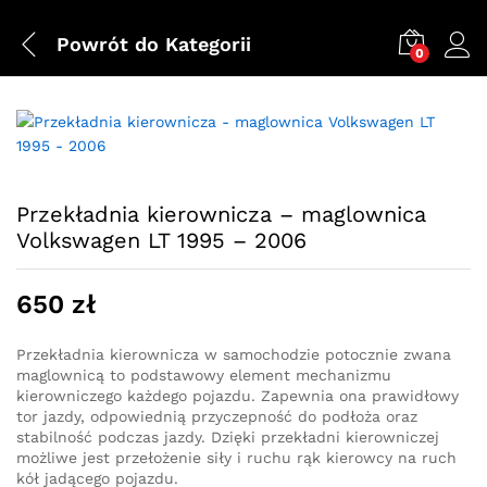
Powrót do
Kategorii
0
Przekładnia kierownicza – maglownica
Volkswagen LT 1995 – 2006
650
zł
Przekładnia kierownicza w samochodzie potocznie zwana
maglownicą to podstawowy element mechanizmu
kierowniczego każdego pojazdu. Zapewnia ona prawidłowy
tor jazdy, odpowiednią przyczepność do podłoża oraz
stabilność podczas jazdy. Dzięki przekładni kierowniczej
możliwe jest przełożenie siły i ruchu rąk kierowcy na ruch
kół jadącego pojazdu.