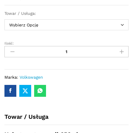
Towar / Usługa:
Ilość:
Przekładnia
kierownicza
-
maglownica
Volkswagen
LT
Marka:
Volkswagen
1995
-
2006
quantity
Towar / Usługa