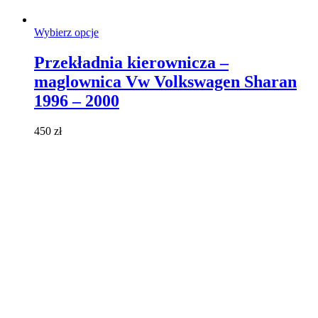
Ten
Wybierz opcje
produkt
ma
Przekładnia kierownicza –
wiele
maglownica Vw Volkswagen Sharan
wariantów.
Opcje
1996 – 2000
można
wybrać
450
zł
na
stronie
produktu