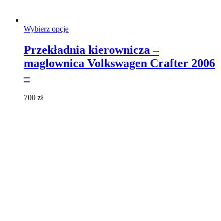
Ten
Wybierz opcje
produkt
ma
Przekładnia kierownicza –
wiele
maglownica Volkswagen Crafter 2006
wariantów.
Opcje
–
można
wybrać
700
zł
na
stronie
produktu