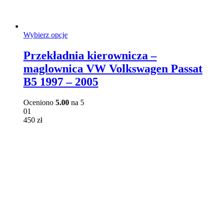
Ten
Wybierz opcje
produkt
ma
Przekładnia kierownicza –
wiele
maglownica VW Volkswagen Passat
wariantów.
Opcje
B5 1997 – 2005
można
wybrać
Oceniono
5.00
na 5
na
01
stronie
450
zł
produktu