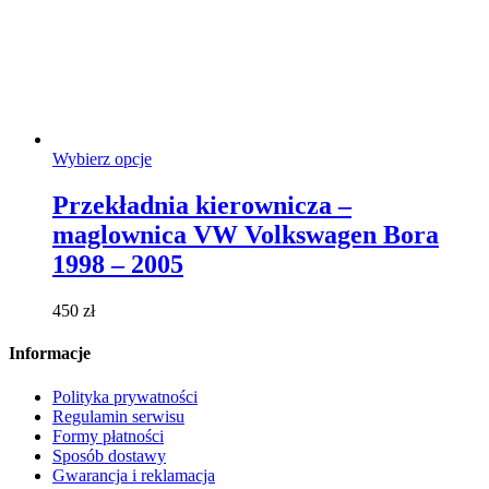
Ten
Wybierz opcje
produkt
ma
Przekładnia kierownicza –
wiele
maglownica VW Volkswagen Bora
wariantów.
Opcje
1998 – 2005
można
wybrać
450
zł
na
stronie
Informacje
produktu
Polityka prywatności
Regulamin serwisu
Formy płatności
Sposób dostawy
Gwarancja i reklamacja