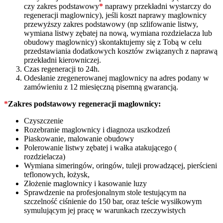
czy zakres podstawowy
*
naprawy przekładni wystarczy do
regeneracji maglownicy), jeśli koszt naprawy maglownicy
przewyższy zakres podstawowy (np szlifowanie listwy,
wymiana listwy zębatej na nową, wymiana rozdzielacza lub
obudowy maglownicy) skontaktujemy się z Tobą w celu
przedstawiania dodatkowych kosztów związanych z naprawą
przekładni kierowniczej.
Czas regeneracji to 24h.
Odesłanie zregenerowanej maglownicy na adres podany w
zamówieniu z 12 miesięczną pisemną gwarancją.
*
Zakres podstawowy regeneracji maglownicy:
Czyszczenie
Rozebranie maglownicy i diagnoza uszkodzeń
Piaskowanie, malowanie obudowy
Polerowanie listwy zębatej i wałka atakującego (
rozdzielacza)
Wymiana simeringów, oringów, tuleji prowadzącej, pierścieni
teflonowych, łożysk,
Złożenie maglownicy i kasowanie luzy
Sprawdzenie na profesjonalnym stole testującym na
szczelność ciśnienie do 150 bar, oraz teście wysiłkowym
symulującym jej pracę w warunkach rzeczywistych