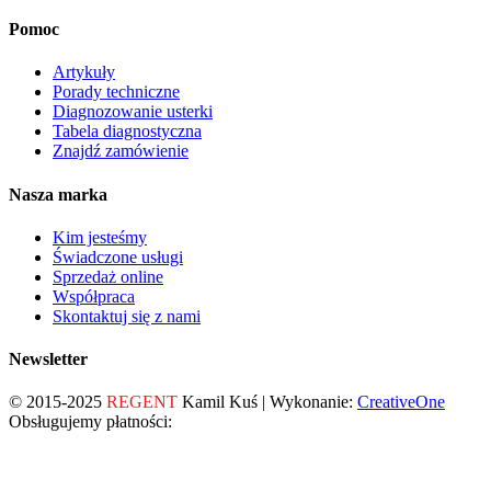
Pomoc
Artykuły
Porady techniczne
Diagnozowanie usterki
Tabela diagnostyczna
Znajdź zamówienie
Nasza marka
Kim jesteśmy
Świadczone usługi
Sprzedaż online
Współpraca
Skontaktuj się z nami
Newsletter
© 2015-2025
REGENT
Kamil Kuś | Wykonanie:
CreativeOne
Obsługujemy płatności: