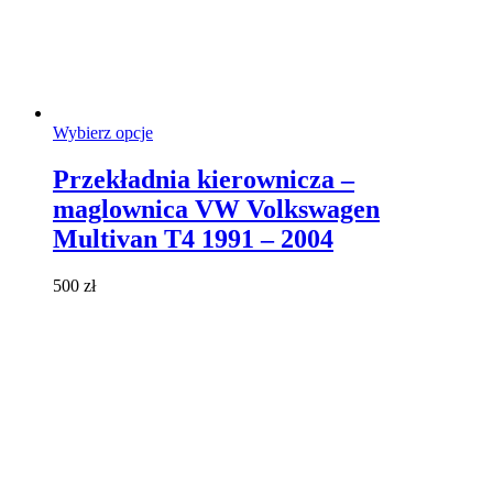
Ten
Wybierz opcje
produkt
ma
Przekładnia kierownicza –
wiele
maglownica VW Volkswagen
wariantów.
Opcje
Multivan T4 1991 – 2004
można
wybrać
500
zł
na
stronie
produktu