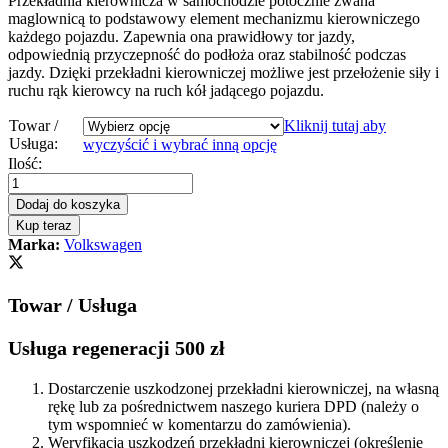
Przekładnia kierownicza w samochodzie potocznie zwana
maglownicą to podstawowy element mechanizmu kierowniczego
każdego pojazdu. Zapewnia ona prawidłowy tor jazdy,
odpowiednią przyczepność do podłoża oraz stabilność podczas
jazdy. Dzięki przekładni kierowniczej możliwe jest przełożenie siły i
ruchu rąk kierowcy na ruch kół jadącego pojazdu.
Towar /
Kliknij tutaj aby
Usługa:
wyczyścić i wybrać inną opcję
Przekładnia
Ilość:
kierownicza
-
Dodaj do koszyka
maglownica
Kup teraz
VW
Marka:
Volkswagen
Caddy
2004
-
Towar / Usługa
2010
quantity
Usługa regeneracji 500 zł
Dostarczenie uszkodzonej przekładni kierowniczej, na własną
rękę lub za pośrednictwem naszego kuriera DPD (należy o
tym wspomnieć w komentarzu do zamówienia).
Weryfikacja uszkodzeń przekładni kierowniczej (określenie