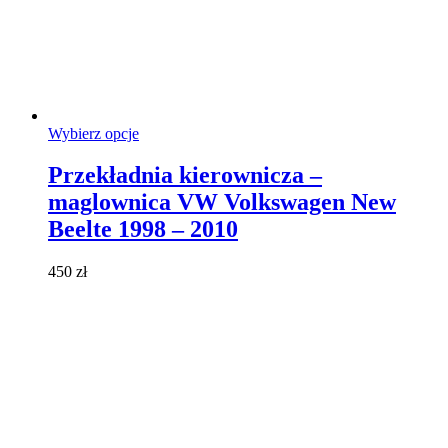
Ten
Wybierz opcje
produkt
ma
Przekładnia kierownicza –
wiele
maglownica VW Volkswagen New
wariantów.
Opcje
Beelte 1998 – 2010
można
wybrać
450
zł
na
stronie
produktu