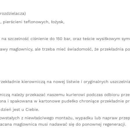
rozdzielacza)
 pierścieni teflonowych, łożysk,
 na szczelność ciśnienie do 150 bar, oraz teście wysiłkowym sy
aprawy maglownicy, ale trzeba mieć świadomość, że przekładnia 
ekładnie kierowniczą na nowej listwie i oryginalnych uszczelni
niczą należy przekazać naszemu kurierowi podczas odbioru przes
na i spakowana w kartonowe pudełko chroniące przekładnie pr
dzień jest u Ciebie.
owstałych z niewłaściwego montażu, wypadku lub napraw przep
racana maglownica musi nadawać się do ponownej regeneracji.