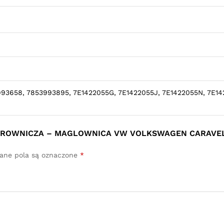
993658, 7853993895, 7E1422055G, 7E1422055J, 7E1422055N, 7E14
KIEROWNICZA – MAGLOWNICA VW VOLKSWAGEN CARAVEL
ne pola są oznaczone
*