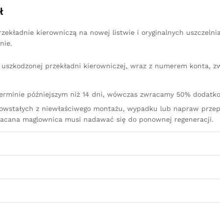
ł
ekładnie kierowniczą na nowej listwie i oryginalnych uszczelni
nie.
iu uszkodzonej przekładni kierowniczej, wraz z numerem konta, 
terminie późniejszym niż 14 dni, wówczas zwracamy 50% dodatko
owstałych z niewłaściwego montażu, wypadku lub napraw przep
racana maglownica musi nadawać się do ponownej regeneracji.