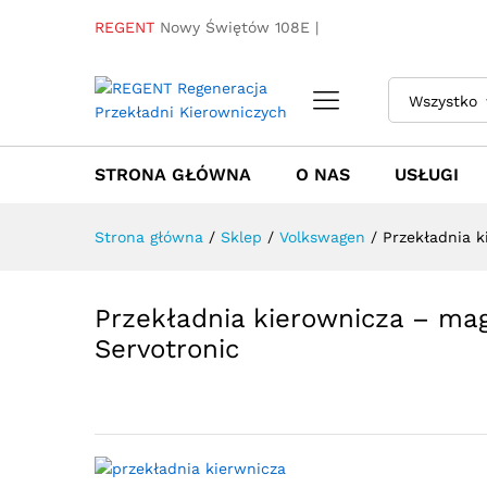
Przekładnia kierownicza - m
Nowa Listwa Servotronic
REGENT
Nowy Świętów 108E |
Towar / Usługa
Specyfikacja
Opinie
Wszystko
STRONA GŁÓWNA
O NAS
USŁUGI
Strona główna
/
Sklep
/
Volkswagen
/
Przekładnia 
Przekładnia kierownicza – ma
Servotronic