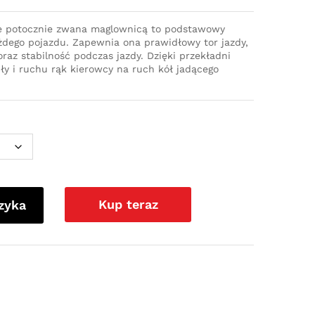
e potocznie zwana maglownicą to podstawowy
dego pojazdu. Zapewnia ona prawidłowy tor jazdy,
az stabilność podczas jazdy. Dzięki przekładni
iły i ruchu rąk kierowcy na ruch kół jadącego
Kup teraz
zyka