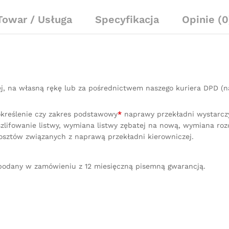
2009
-
Towar / Usługa
Specyfikacja
Opinie (0
Nowa
Listwa
Servotronic
quantity
ej, na własną rękę lub za pośrednictwem naszego kuriera DPD 
określenie czy zakres podstawowy
*
naprawy przekładni wystarczy 
lifowanie listwy, wymiana listwy zębatej na nową, wymiana ro
osztów związanych z naprawą przekładni kierowniczej.
podany w zamówieniu z 12 miesięczną pisemną gwarancją.