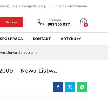
550
zł
Dodaj do koszyka
Zaloguj się
/
Zarejestruj się
Znajdź zamówienie
Infolinia
Szukaj
661 355 977
0
SPÓŁPRACA
KONTAKT
ARTYKUŁY
wa Listwa Servotronic
 2009 – Nowa Listwa