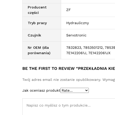
Producent
ZF
części
Tryb pracy
Hydrauliczny
Czujnik
Servotronic
Nr OEM (dla
7832823, 7853501212, 7853
porównania)
7E1422061J, 7E1422061JX
BE THE FIRST TO REVIEW “PRZEKŁADNIA 
Twój adres email nie zostanie opublikowany.
Wymaga
Jak oceniasz produkt