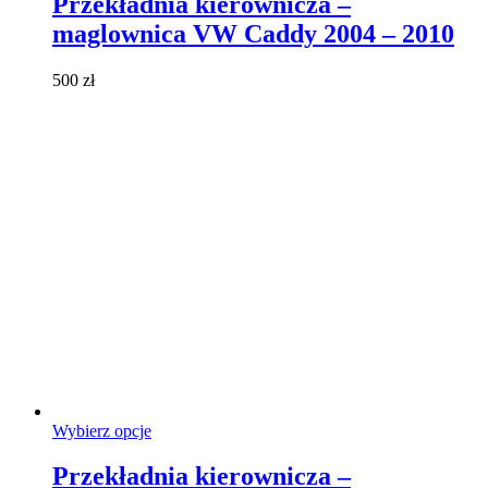
Przekładnia kierownicza –
wiele
maglownica VW Caddy 2004 – 2010
wariantów.
Opcje
można
500
zł
wybrać
na
stronie
produktu
Ten
Wybierz opcje
produkt
ma
Przekładnia kierownicza –