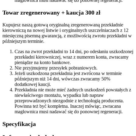
maglownica musi nadawać się do ponownej regeneracji.
Towar zregenerowany + kaucja 300 zł
Kupujesz naszą gotową oryginalną zregenerowaną przekładnie
kierowniczą na nowej listwie i oryginalnych uszczelniaczach z 12
miesięczną pisemną gwarancją, z możliwością zwrotu przekładni w
późniejszym terminie.
Czas na zwrot przekładni to 14 dni, po odesłaniu uszkodzonej
przekładni kierowniczej, wraz z numerem konta, zwracamy
pieniądze na konto bankowe.
Nie przyjmujemy przesyłek pobraniowych.
Jeżeli uszkodzona przekładnia jest zwrócona w terminie
późniejszym niż 14 dni, wówczas zwracamy 50%
dodatkowej kaucji.
Przekładnia nie może mieć żadnych uszkodzeń powstałych z
niewłaściwego montażu, wypadku lub napraw
przeprowadzonych niezgodnie z technologią producenta.
Powinna też być kompletna. Inaczej mówiąc, zwracana
maglownica musi nadawać się do ponownej regeneracji.
Specyfikacja