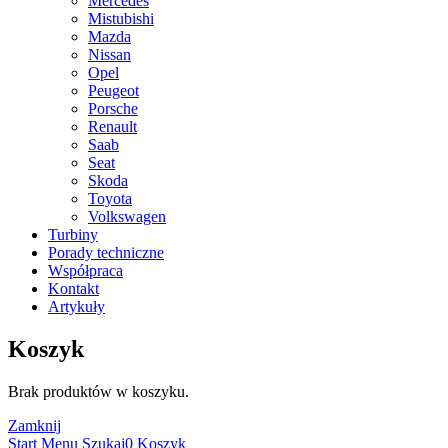
Mercedes
Mistubishi
Mazda
Nissan
Opel
Peugeot
Porsche
Renault
Saab
Seat
Skoda
Toyota
Volkswagen
Turbiny
Porady techniczne
Współpraca
Kontakt
Artykuły
Koszyk
Brak produktów w koszyku.
Zamknij
Start
Menu
Szukaj
0
Koszyk