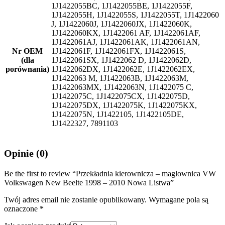
1J1422055BC, 1J1422055BE, 1J1422055F,
1J1422055H, 1J1422055S, 1J1422055T, 1J1422060
J, 1J1422060J, 1J1422060JX, 1J1422060K,
1J1422060KX, 1J1422061 AF, 1J1422061AF,
1J1422061AJ, 1J1422061AK, 1J1422061AN,
Nr OEM
1J1422061F, 1J1422061FX, 1J1422061S,
(dla
1J1422061SX, 1J1422062 D, 1J1422062D,
porównania)
1J1422062DX, 1J1422062E, 1J1422062EX,
1J1422063 M, 1J1422063B, 1J1422063M,
1J1422063MX, 1J1422063N, 1J1422075 C,
1J1422075C, 1J1422075CX, 1J1422075D,
1J1422075DX, 1J1422075K, 1J1422075KX,
1J1422075N, 1J1422105, 1J1422105DE,
1J1422327, 7891103
Opinie (0)
Be the first to review “Przekładnia kierownicza – maglownica VW
Volkswagen New Beelte 1998 – 2010 Nowa Listwa”
Twój adres email nie zostanie opublikowany.
Wymagane pola są
oznaczone
*