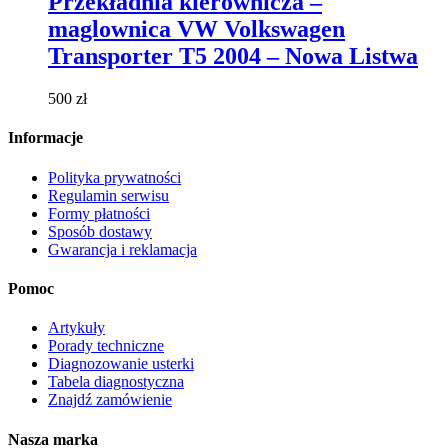
Przekładnia kierownicza –
wiele
maglownica VW Volkswagen
wariantów.
Opcje
Transporter T5 2004 – Nowa Listwa
można
wybrać
500
zł
na
stronie
Informacje
produktu
Polityka prywatności
Regulamin serwisu
Formy płatności
Sposób dostawy
Gwarancja i reklamacja
Pomoc
Artykuły
Porady techniczne
Diagnozowanie usterki
Tabela diagnostyczna
Znajdź zamówienie
Nasza marka