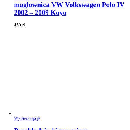
wiele
maglownica VW Volkswagen Polo IV
wariantów.
Opcje
2002 – 2009 Koyo
można
wybrać
450
zł
na
stronie
produktu
Ten
Wybierz opcje
produkt
ma