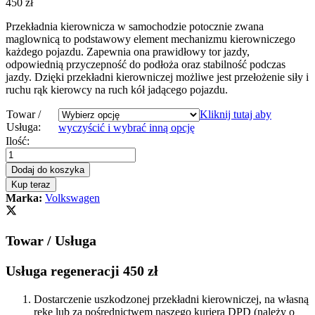
450
zł
Przekładnia kierownicza w samochodzie potocznie zwana
maglownicą to podstawowy element mechanizmu kierowniczego
każdego pojazdu. Zapewnia ona prawidłowy tor jazdy,
odpowiednią przyczepność do podłoża oraz stabilność podczas
jazdy. Dzięki przekładni kierowniczej możliwe jest przełożenie siły i
ruchu rąk kierowcy na ruch kół jadącego pojazdu.
Towar /
Kliknij tutaj aby
Usługa:
wyczyścić i wybrać inną opcję
Przekładnia
Ilość:
kierownicza
-
Dodaj do koszyka
maglownica
Kup teraz
VW
Marka:
Volkswagen
Volkswagen
New
Beelte
Towar / Usługa
1998
-
2010
Usługa regeneracji 450 zł
Nowa
Listwa
Dostarczenie uszkodzonej przekładni kierowniczej, na własną
quantity
rękę lub za pośrednictwem naszego kuriera DPD (należy o