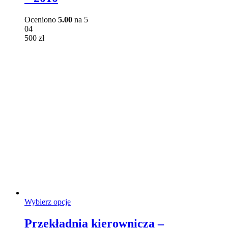
można
wybrać
Oceniono
5.00
na 5
na
04
stronie
500
zł
produktu
Ten
Wybierz opcje
produkt
ma
Przekładnia kierownicza –