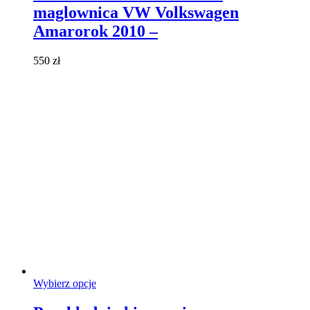
wiele
maglownica VW Volkswagen
wariantów.
Opcje
Amarorok 2010 –
można
wybrać
550
zł
na
stronie
produktu
Ten
Wybierz opcje
produkt
ma