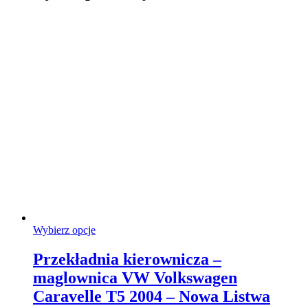
Ten
Wybierz opcje
produkt
ma
Przekładnia kierownicza –
wiele
maglownica VW Volkswagen
wariantów.
Opcje
Caravelle T5 2004 – Nowa Listwa
można