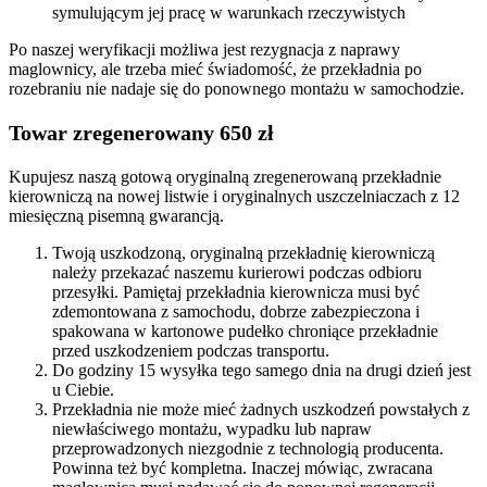
symulującym jej pracę w warunkach rzeczywistych
Po naszej weryfikacji możliwa jest rezygnacja z naprawy
maglownicy, ale trzeba mieć świadomość, że przekładnia po
rozebraniu nie nadaje się do ponownego montażu w samochodzie.
Towar zregenerowany 650 zł
Kupujesz naszą gotową oryginalną zregenerowaną przekładnie
kierowniczą na nowej listwie i oryginalnych uszczelniaczach z 12
miesięczną pisemną gwarancją.
Twoją uszkodzoną, oryginalną przekładnię kierowniczą
należy przekazać naszemu kurierowi podczas odbioru
przesyłki. Pamiętaj przekładnia kierownicza musi być
zdemontowana z samochodu, dobrze zabezpieczona i
spakowana w kartonowe pudełko chroniące przekładnie
przed uszkodzeniem podczas transportu.
Do godziny 15 wysyłka tego samego dnia na drugi dzień jest
u Ciebie.
Przekładnia nie może mieć żadnych uszkodzeń powstałych z
niewłaściwego montażu, wypadku lub napraw
przeprowadzonych niezgodnie z technologią producenta.
Powinna też być kompletna. Inaczej mówiąc, zwracana