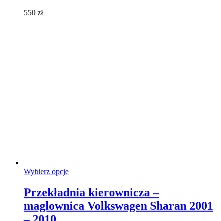
wybrać
550
zł
na
stronie
produktu
Ten
Wybierz opcje
produkt
ma
Przekładnia kierownicza –
wiele
maglownica Volkswagen Sharan 2001
wariantów.
Opcje
– 2010