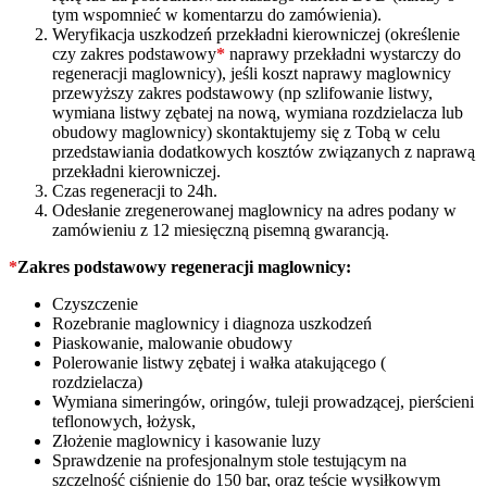
tym wspomnieć w komentarzu do zamówienia).
Weryfikacja uszkodzeń przekładni kierowniczej (określenie
czy zakres podstawowy
*
naprawy przekładni wystarczy do
regeneracji maglownicy), jeśli koszt naprawy maglownicy
przewyższy zakres podstawowy (np szlifowanie listwy,
wymiana listwy zębatej na nową, wymiana rozdzielacza lub
obudowy maglownicy) skontaktujemy się z Tobą w celu
przedstawiania dodatkowych kosztów związanych z naprawą
przekładni kierowniczej.
Czas regeneracji to 24h.
Odesłanie zregenerowanej maglownicy na adres podany w
zamówieniu z 12 miesięczną pisemną gwarancją.
*
Zakres podstawowy regeneracji maglownicy:
Czyszczenie
Rozebranie maglownicy i diagnoza uszkodzeń
Piaskowanie, malowanie obudowy
Polerowanie listwy zębatej i wałka atakującego (
rozdzielacza)
Wymiana simeringów, oringów, tuleji prowadzącej, pierścieni
teflonowych, łożysk,
Złożenie maglownicy i kasowanie luzy
Sprawdzenie na profesjonalnym stole testującym na
szczelność ciśnienie do 150 bar, oraz teście wysiłkowym