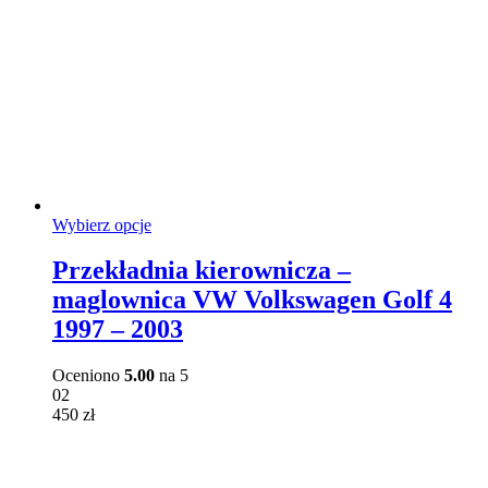
Ten
Wybierz opcje
produkt
ma
Przekładnia kierownicza –
wiele
maglownica VW Volkswagen Golf 4
wariantów.
Opcje
1997 – 2003
można
wybrać
Oceniono
5.00
na 5
na
02
stronie
450
zł
produktu