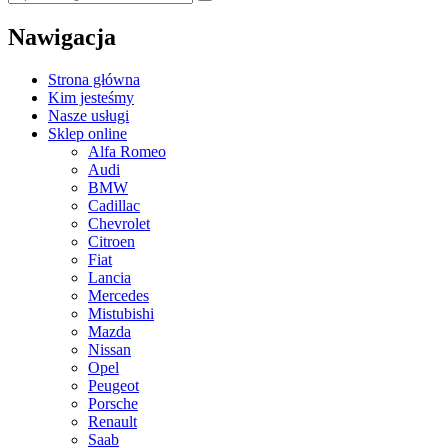
Nawigacja
Strona główna
Kim jesteśmy
Nasze usługi
Sklep online
Alfa Romeo
Audi
BMW
Cadillac
Chevrolet
Citroen
Fiat
Lancia
Mercedes
Mistubishi
Mazda
Nissan
Opel
Peugeot
Porsche
Renault
Saab