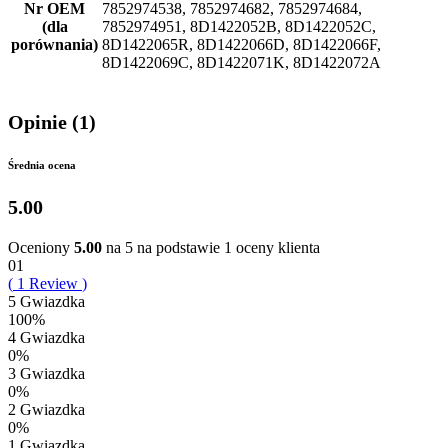
Nr OEM
7852974538, 7852974682, 7852974684,
(dla
7852974951, 8D1422052B, 8D1422052C,
porównania)
8D1422065R, 8D1422066D, 8D1422066F,
8D1422069C, 8D1422071K, 8D1422072A
Opinie (1)
Średnia ocena
5.00
Oceniony
5.00
na 5 na podstawie
1
oceny klienta
01
(
1
Review
)
5 Gwiazdka
100%
4 Gwiazdka
0%
3 Gwiazdka
0%
2 Gwiazdka
0%
1 Gwiazdka