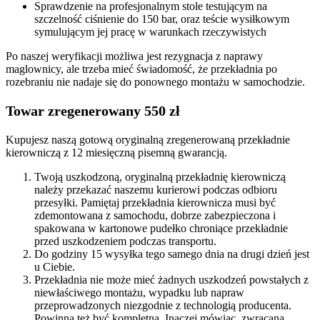
Sprawdzenie na profesjonalnym stole testującym na
szczelność ciśnienie do 150 bar, oraz teście wysiłkowym
symulującym jej pracę w warunkach rzeczywistych
Po naszej weryfikacji możliwa jest rezygnacja z naprawy
maglownicy, ale trzeba mieć świadomość, że przekładnia po
rozebraniu nie nadaje się do ponownego montażu w samochodzie.
Towar zregenerowany 550 zł
Kupujesz naszą gotową oryginalną zregenerowaną przekładnie
kierowniczą z 12 miesięczną pisemną gwarancją.
Twoją uszkodzoną, oryginalną przekładnię kierowniczą
należy przekazać naszemu kurierowi podczas odbioru
przesyłki. Pamiętaj przekładnia kierownicza musi być
zdemontowana z samochodu, dobrze zabezpieczona i
spakowana w kartonowe pudełko chroniące przekładnie
przed uszkodzeniem podczas transportu.
Do godziny 15 wysyłka tego samego dnia na drugi dzień jest
u Ciebie.
Przekładnia nie może mieć żadnych uszkodzeń powstałych z
niewłaściwego montażu, wypadku lub napraw
przeprowadzonych niezgodnie z technologią producenta.
Powinna też być kompletna. Inaczej mówiąc, zwracana