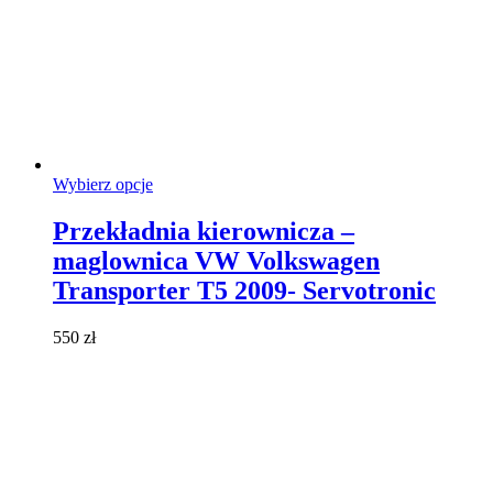
Ten
Wybierz opcje
produkt
ma
Przekładnia kierownicza –
wiele
maglownica VW Volkswagen
wariantów.
Opcje
Transporter T5 2009- Servotronic
można
wybrać
550
zł
na
stronie
produktu