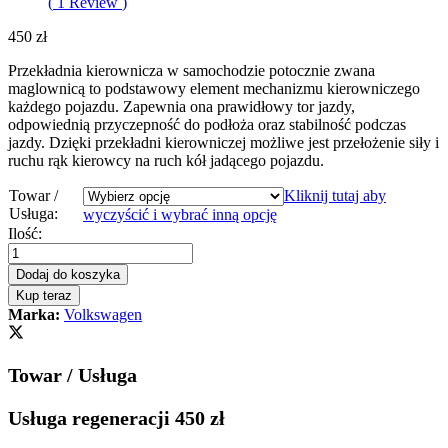
(
1
Review
)
450
zł
Przekładnia kierownicza w samochodzie potocznie zwana
maglownicą to podstawowy element mechanizmu kierowniczego
każdego pojazdu. Zapewnia ona prawidłowy tor jazdy,
odpowiednią przyczepność do podłoża oraz stabilność podczas
jazdy. Dzięki przekładni kierowniczej możliwe jest przełożenie siły i
ruchu rąk kierowcy na ruch kół jadącego pojazdu.
Towar /
Kliknij tutaj aby
Usługa:
wyczyścić i wybrać inną opcję
Przekładnia
Ilość:
kierownicza
-
Dodaj do koszyka
maglownica
Kup teraz
VW
Marka:
Volkswagen
Volkswagen
Passat
B5
Towar / Usługa
1997
-
2005
Usługa regeneracji 450 zł
quantity