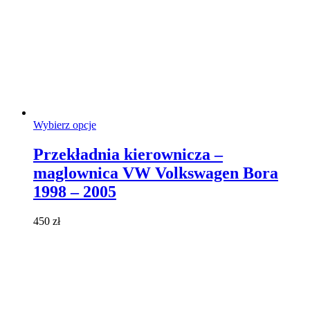
Ten
Wybierz opcje
produkt
ma
Przekładnia kierownicza –
wiele
maglownica VW Volkswagen Bora
wariantów.
Opcje
1998 – 2005
można
wybrać
450
zł
na
stronie
produktu