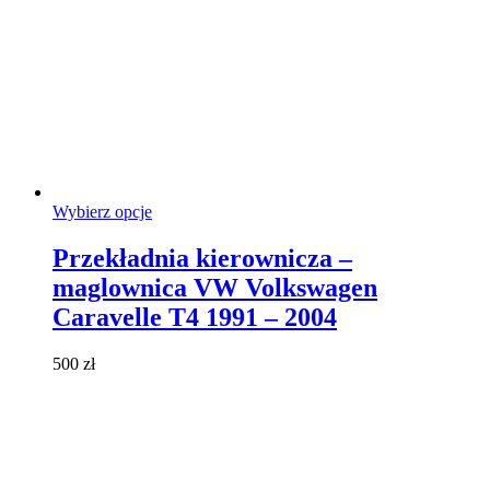
Ten
Wybierz opcje
produkt
ma
Przekładnia kierownicza –
wiele
maglownica VW Volkswagen
wariantów.
Opcje
Caravelle T4 1991 – 2004
można
wybrać
500
zł
na
stronie
produktu