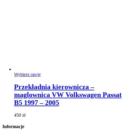
Ten
Wybierz opcje
produkt
ma
Przekładnia kierownicza –
wiele
maglownica VW Volkswagen Passat
wariantów.
Opcje
B5 1997 – 2005
można
wybrać
450
zł
na
stronie
Informacje
produktu