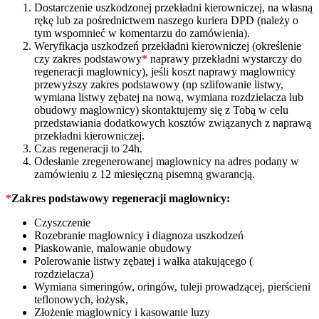
Dostarczenie uszkodzonej przekładni kierowniczej, na własną
rękę lub za pośrednictwem naszego kuriera DPD (należy o
tym wspomnieć w komentarzu do zamówienia).
Weryfikacja uszkodzeń przekładni kierowniczej (określenie
czy zakres podstawowy
*
naprawy przekładni wystarczy do
regeneracji maglownicy), jeśli koszt naprawy maglownicy
przewyższy zakres podstawowy (np szlifowanie listwy,
wymiana listwy zębatej na nową, wymiana rozdzielacza lub
obudowy maglownicy) skontaktujemy się z Tobą w celu
przedstawiania dodatkowych kosztów związanych z naprawą
przekładni kierowniczej.
Czas regeneracji to 24h.
Odesłanie zregenerowanej maglownicy na adres podany w
zamówieniu z 12 miesięczną pisemną gwarancją.
*
Zakres podstawowy regeneracji maglownicy:
Czyszczenie
Rozebranie maglownicy i diagnoza uszkodzeń
Piaskowanie, malowanie obudowy
Polerowanie listwy zębatej i wałka atakującego (
rozdzielacza)
Wymiana simeringów, oringów, tuleji prowadzącej, pierścieni
teflonowych, łożysk,
Złożenie maglownicy i kasowanie luzy