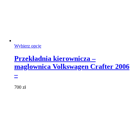
Ten
Wybierz opcje
produkt
ma
Przekładnia kierownicza –
wiele
maglownica Volkswagen Crafter 2006
wariantów.
Opcje
–
można
wybrać
700
zł
na
stronie
produktu