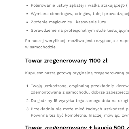
Polerowanie listwy zębatej i wałka atakującego ( 
Wymiana simeringów, oringów, tuleji prowadzącej,
Złożenie maglownicy i kasowanie luzy
Sprawdzenie na profesjonalnym stole testującym
Po naszej weryfikacji możliwa jest rezygnacja z n
w samochodzie.
Towar zregenerowany 1100 zł
Kupujesz naszą gotową oryginalną zregenerowaną prz
Twoją uszkodzoną, oryginalną przekładnię kierow
zdemontowana z samochodu, dobrze zabezpieczo
Do godziny 15 wysyłka tego samego dnia na drugi 
Przekładnia nie może mieć żadnych uszkodzeń p
Powinna też być kompletna. Inaczej mówiąc, zw
Towar zregenerowany + kaucja 500 z