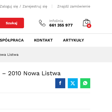
550
zł
Dodaj do koszyka
Zaloguj się
/
Zarejestruj się
Znajdź zamówienie
Infolinia
Szukaj
661 355 977
0
0
SPÓŁPRACA
KONTAKT
ARTYKUŁY
owa Listwa
 – 2010 Nowa Listwa