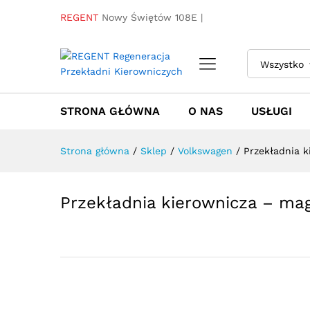
REGENT
Nowy Świętów 108E |
Wszystko
Przekładnia kierownicza - m
Nowa Listwa
Towar / Usługa
Specyfikacja
Opinie
STRONA GŁÓWNA
O NAS
USŁUGI
Strona główna
/
Sklep
/
Volkswagen
/
Przekładnia 
Przekładnia kierownicza – ma