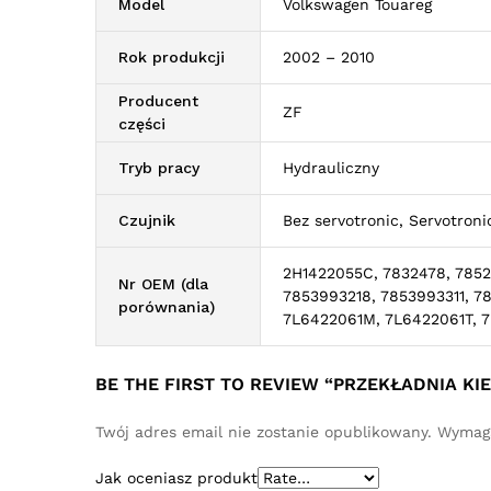
Model
Volkswagen Touareg
Rok produkcji
2002 – 2010
Producent
ZF
części
Tryb pracy
Hydrauliczny
Czujnik
Bez servotronic, Servotroni
2H1422055C, 7832478, 7852
Nr OEM (dla
7853993218, 7853993311, 
porównania)
7L6422061M, 7L6422061T, 
BE THE FIRST TO REVIEW “PRZEKŁADNIA 
Twój adres email nie zostanie opublikowany.
Wymaga
Jak oceniasz produkt