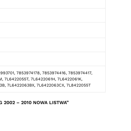
993701, 7853974178, 7853974416, 7853974417,
M, 7L6422055T, 7L6422061H, 7L6422061K,
3B, 7L6422063BX, 7L6422063CX, 7L8422055T
 2002 – 2010 NOWA LISTWA”