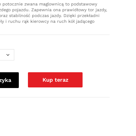
e potocznie zwana maglownicą to podstawowy
dego pojazdu. Zapewnia ona prawidłowy tor jazdy,
az stabilność podczas jazdy. Dzięki przekładni
iły i ruchu rąk kierowcy na ruch kół jadącego
Kup teraz
zyka