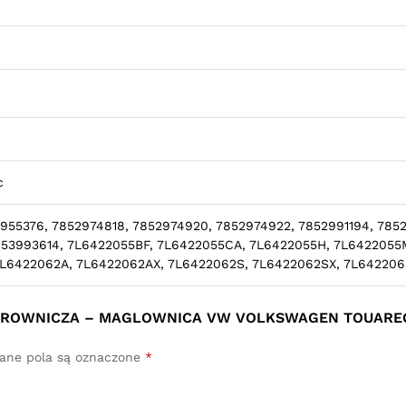
c
955376, 7852974818, 7852974920, 7852974922, 7852991194, 7852
7853993614, 7L6422055BF, 7L6422055CA, 7L6422055H, 7L6422055
7L6422062A, 7L6422062AX, 7L6422062S, 7L6422062SX, 7L642206
KIEROWNICZA – MAGLOWNICA VW VOLKSWAGEN TOUAREG
ne pola są oznaczone
*