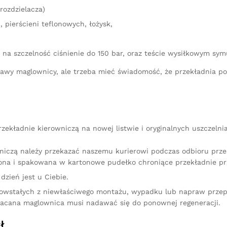
rozdzielacza)
 pierścieni teflonowych, łożysk,
 na szczelność ciśnienie do 150 bar, oraz teście wysiłkowym sy
aprawy maglownicy, ale trzeba mieć świadomość, że przekładnia 
ekładnie kierowniczą na nowej listwie i oryginalnych uszczelni
niczą należy przekazać naszemu kurierowi podczas odbioru przes
na i spakowana w kartonowe pudełko chroniące przekładnie pr
dzień jest u Ciebie.
owstałych z niewłaściwego montażu, wypadku lub napraw przep
racana maglownica musi nadawać się do ponownej regeneracji.
ł