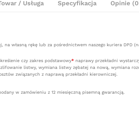
Towar / Usługa
Specyfikacja
Opinie (0
Nowa
Listwa
quantity
ej, na własną rękę lub za pośrednictwem naszego kuriera DPD 
określenie czy zakres podstawowy
*
naprawy przekładni wystarczy 
lifowanie listwy, wymiana listwy zębatej na nową, wymiana ro
osztów związanych z naprawą przekładni kierowniczej.
podany w zamówieniu z 12 miesięczną pisemną gwarancją.