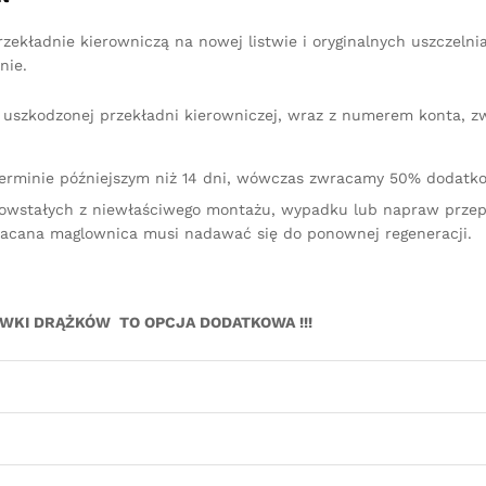
ekładnie kierowniczą na nowej listwie i oryginalnych uszczelni
nie.
iu uszkodzonej przekładni kierowniczej, wraz z numerem konta, 
terminie późniejszym niż 14 dni, wówczas zwracamy 50% dodatko
owstałych z niewłaściwego montażu, wypadku lub napraw przep
racana maglownica musi nadawać się do ponownej regeneracji.
ÓWKI DRĄŻKÓW TO OPCJA DODATKOWA !!!